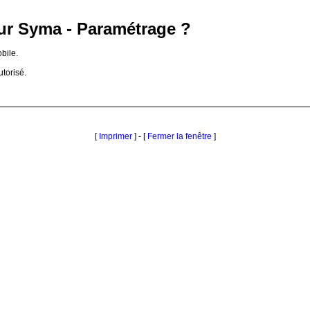
ur Syma - Paramétrage ?
bile.
utorisé.
[
Imprimer
] - [
Fermer la fenêtre
]