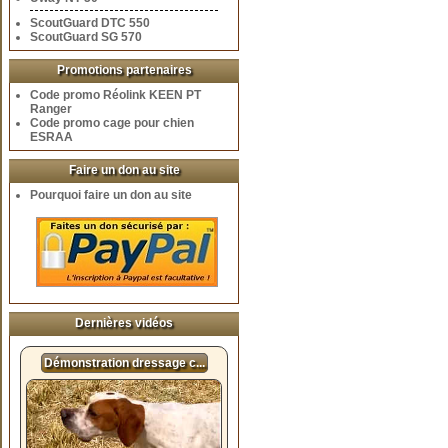
ScoutGuard DTC 550
ScoutGuard SG 570
Promotions partenaires
Code promo Réolink KEEN PT
Ranger
Code promo cage pour chien
ESRAA
Faire un don au site
Pourquoi faire un don au site
Dernières vidéos
Démonstration dressage c...