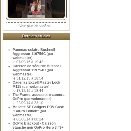
Voir plus de vidéos...
Derniers articles
Panneau solaire Bushnell
Aggressor 119756C
(par
webmaster
)
le 07/09/16 à 19:42
Caisson de sécurité Bushnell
Aggressor 119754C
(par
webmaster
)
le 31/12/15 à 18:54
Cadenas Excell Master Lock
M115
(par
webmaster
)
le 17/12/15 à 18:44
The Frame, accessoire caméra
GoPro
(par
webmaster
)
le 22/09/14 à 23:10
Mallette SP Gadgets POV Case
"GoPro Edition"
(par
webmaster
)
le 06/08/14 à 00:24
GoPro Blackout - Caisson
étanche noir GoPro Hero 3 / 3+