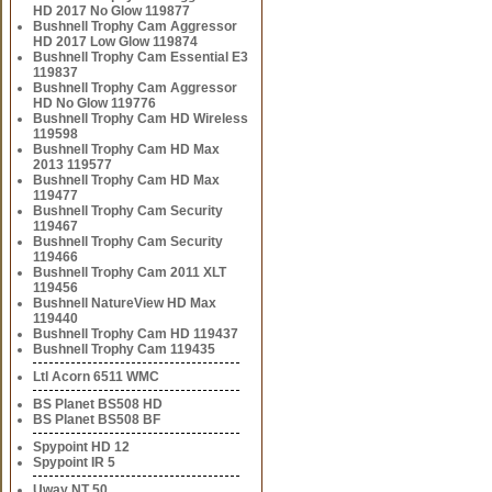
HD 2017 No Glow 119877
Bushnell Trophy Cam Aggressor
HD 2017 Low Glow 119874
Bushnell Trophy Cam Essential E3
119837
Bushnell Trophy Cam Aggressor
HD No Glow 119776
Bushnell Trophy Cam HD Wireless
119598
Bushnell Trophy Cam HD Max
2013 119577
Bushnell Trophy Cam HD Max
119477
Bushnell Trophy Cam Security
119467
Bushnell Trophy Cam Security
119466
Bushnell Trophy Cam 2011 XLT
119456
Bushnell NatureView HD Max
119440
Bushnell Trophy Cam HD 119437
Bushnell Trophy Cam 119435
Ltl Acorn 6511 WMC
BS Planet BS508 HD
BS Planet BS508 BF
Spypoint HD 12
Spypoint IR 5
Uway NT 50