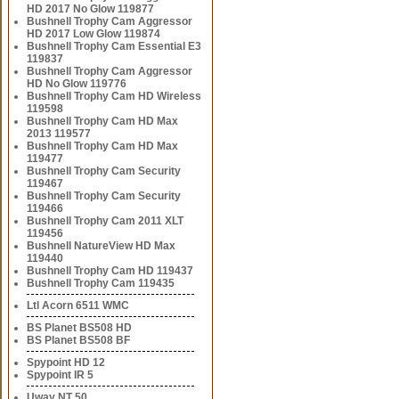
HD 2017 No Glow 119877
Bushnell Trophy Cam Aggressor
HD 2017 Low Glow 119874
Bushnell Trophy Cam Essential E3
119837
Bushnell Trophy Cam Aggressor
HD No Glow 119776
Bushnell Trophy Cam HD Wireless
119598
Bushnell Trophy Cam HD Max
2013 119577
Bushnell Trophy Cam HD Max
119477
Bushnell Trophy Cam Security
119467
Bushnell Trophy Cam Security
119466
Bushnell Trophy Cam 2011 XLT
119456
Bushnell NatureView HD Max
119440
Bushnell Trophy Cam HD 119437
Bushnell Trophy Cam 119435
Ltl Acorn 6511 WMC
BS Planet BS508 HD
BS Planet BS508 BF
Spypoint HD 12
Spypoint IR 5
Uway NT 50