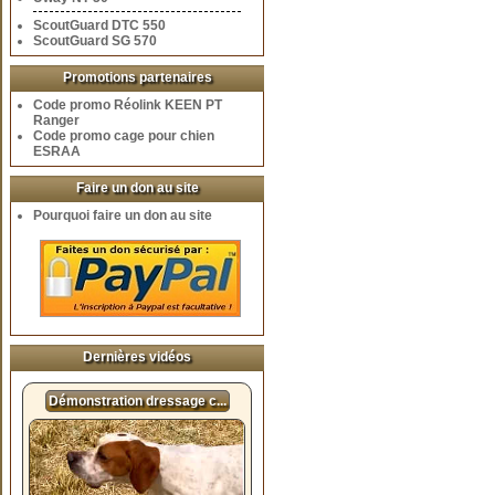
ScoutGuard DTC 550
ScoutGuard SG 570
Promotions partenaires
Code promo Réolink KEEN PT
Ranger
Code promo cage pour chien
ESRAA
Faire un don au site
Pourquoi faire un don au site
Dernières vidéos
Démonstration dressage c...