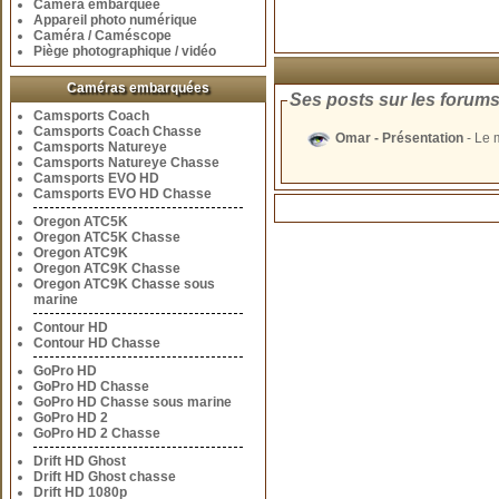
Caméra embarquée
Appareil photo numérique
Caméra / Caméscope
Piège photographique / vidéo
Caméras embarquées
Ses posts sur les forum
Camsports Coach
Camsports Coach Chasse
Omar - Présentation
Camsports Natureye
Camsports Natureye Chasse
Camsports EVO HD
Camsports EVO HD Chasse
Oregon ATC5K
Oregon ATC5K Chasse
Oregon ATC9K
Oregon ATC9K Chasse
Oregon ATC9K Chasse sous
marine
Contour HD
Contour HD Chasse
GoPro HD
GoPro HD Chasse
GoPro HD Chasse sous marine
GoPro HD 2
GoPro HD 2 Chasse
Drift HD Ghost
Drift HD Ghost chasse
Drift HD 1080p