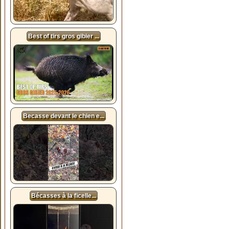
Best of tirs gros gibier ...
Becasse devant le chien e...
Bécasses à la ficelle...