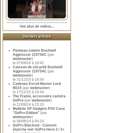
Voir plus de vidéos...
Derniers articles
Panneau solaire Bushnell
Aggressor 119756C
(par
webmaster
)
le 07/09/16 à 19:42
Caisson de sécurité Bushnell
Aggressor 119754C
(par
webmaster
)
le 31/12/15 à 18:54
Cadenas Excell Master Lock
M115
(par
webmaster
)
le 17/12/15 à 18:44
The Frame, accessoire caméra
GoPro
(par
webmaster
)
le 22/09/14 à 23:10
Mallette SP Gadgets POV Case
"GoPro Edition"
(par
webmaster
)
le 06/08/14 à 00:24
GoPro Blackout - Caisson
étanche noir GoPro Hero 3 / 3+