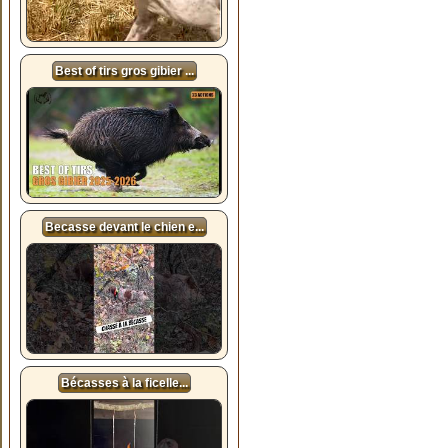
Best of tirs gros gibier ...
Becasse devant le chien e...
Bécasses à la ficelle...