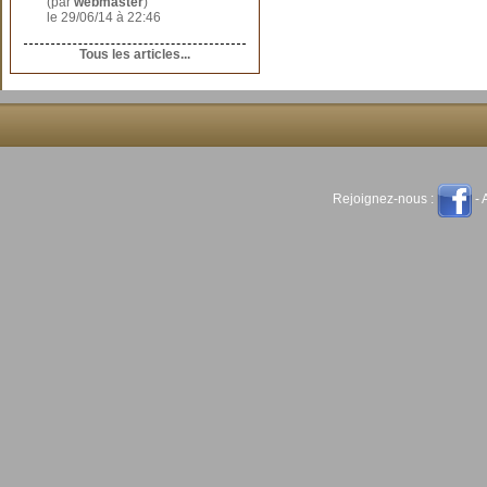
(par
webmaster
)
le 29/06/14 à 22:46
Tous les articles...
Rejoignez-nous :
- 