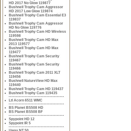
HD 2017 No Glow 119877
Bushnell Trophy Cam Aggressor
HD 2017 Low Glow 119874
Bushnell Trophy Cam Essential E3
119837
Bushnell Trophy Cam Aggressor
HD No Glow 119776
Bushnell Trophy Cam HD Wireless
119598
Bushnell Trophy Cam HD Max
2013 119577
Bushnell Trophy Cam HD Max
119477
Bushnell Trophy Cam Security
119467
Bushnell Trophy Cam Security
119466
Bushnell Trophy Cam 2011 XLT
119456
Bushnell NatureView HD Max
119440
Bushnell Trophy Cam HD 119437
Bushnell Trophy Cam 119435
Ltl Acorn 6511 WMC
BS Planet BS508 HD
BS Planet BS508 BF
Spypoint HD 12
Spypoint IR 5
Uway NT 50