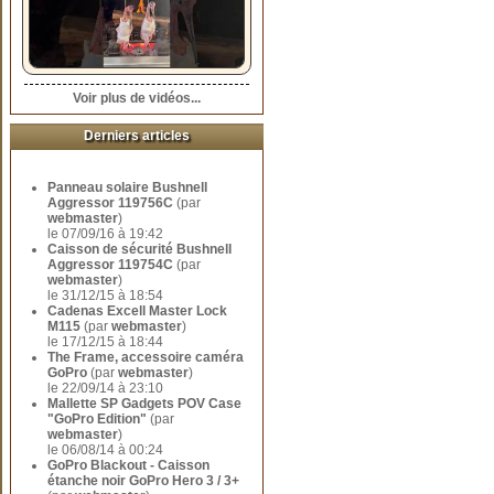
Voir plus de vidéos...
Derniers articles
Panneau solaire Bushnell
Aggressor 119756C
(par
webmaster
)
le 07/09/16 à 19:42
Caisson de sécurité Bushnell
Aggressor 119754C
(par
webmaster
)
le 31/12/15 à 18:54
Cadenas Excell Master Lock
M115
(par
webmaster
)
le 17/12/15 à 18:44
The Frame, accessoire caméra
GoPro
(par
webmaster
)
le 22/09/14 à 23:10
Mallette SP Gadgets POV Case
"GoPro Edition"
(par
webmaster
)
le 06/08/14 à 00:24
GoPro Blackout - Caisson
étanche noir GoPro Hero 3 / 3+