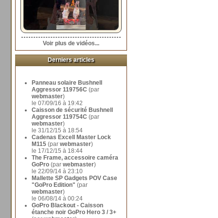
Voir plus de vidéos...
Derniers articles
Panneau solaire Bushnell
Aggressor 119756C
(par
webmaster
)
le 07/09/16 à 19:42
Caisson de sécurité Bushnell
Aggressor 119754C
(par
webmaster
)
le 31/12/15 à 18:54
Cadenas Excell Master Lock
M115
(par
webmaster
)
le 17/12/15 à 18:44
The Frame, accessoire caméra
GoPro
(par
webmaster
)
le 22/09/14 à 23:10
Mallette SP Gadgets POV Case
"GoPro Edition"
(par
webmaster
)
le 06/08/14 à 00:24
GoPro Blackout - Caisson
étanche noir GoPro Hero 3 / 3+