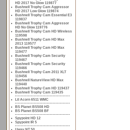
HD 2017 No Glow 119877
Bushnell Trophy Cam Aggressor
HD 2017 Low Glow 119874
Bushnell Trophy Cam Essential E3
119837
Bushnell Trophy Cam Aggressor
HD No Glow 119776
Bushnell Trophy Cam HD Wireless
119598
Bushnell Trophy Cam HD Max
2013 119577
Bushnell Trophy Cam HD Max
119477
Bushnell Trophy Cam Security
119467
Bushnell Trophy Cam Security
119466
Bushnell Trophy Cam 2011 XLT
119456
Bushnell NatureView HD Max
119440
Bushnell Trophy Cam HD 119437
Bushnell Trophy Cam 119435
Ltl Acorn 6511 WMC
BS Planet BS508 HD
BS Planet BS508 BF
Spypoint HD 12
Spypoint IR 5
Uway NT 50