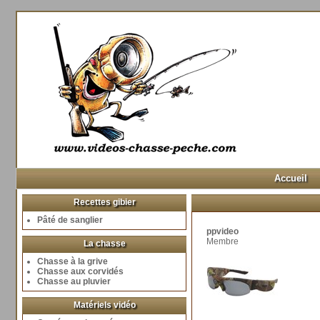
Accueil
Recettes gibier
Pâté de sanglier
ppvideo
Membre
La chasse
Chasse à la grive
Chasse aux corvidés
Chasse au pluvier
Matériels vidéo