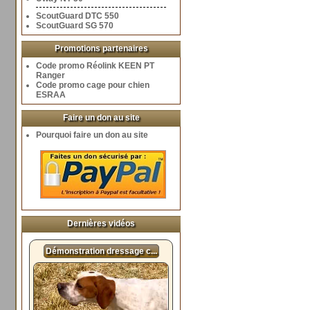
ScoutGuard DTC 550
ScoutGuard SG 570
Promotions partenaires
Code promo Réolink KEEN PT
Ranger
Code promo cage pour chien
ESRAA
Faire un don au site
Pourquoi faire un don au site
Dernières vidéos
Démonstration dressage c...