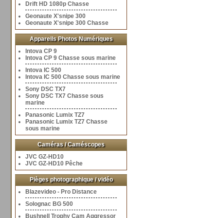
Drift HD 1080p Chasse
Geonaute X'snipe 300
Geonaute X'snipe 300 Chasse
Appareils Photos Numériques
Intova CP 9
Intova CP 9 Chasse sous marine
Intova IC 500
Intova IC 500 Chasse sous marine
Sony DSC TX7
Sony DSC TX7 Chasse sous
marine
Panasonic Lumix TZ7
Panasonic Lumix TZ7 Chasse
sous marine
Caméras / Caméscopes
JVC GZ-HD10
JVC GZ-HD10 Pêche
Pièges photographique / vidéo
Blazevideo - Pro Distance
Solognac BG 500
Bushnell Trophy Cam Aggressor