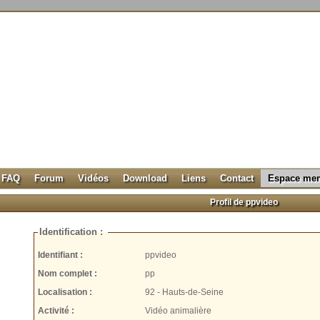
FAQ
Forum
Vidéos
Download
Liens
Contact
Espace me
Profil de ppvideo
Identification :
Identifiant :
ppvideo
Nom complet :
pp
Localisation :
92 - Hauts-de-Seine
Activité :
Vidéo animalière