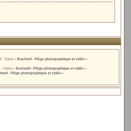
- Le mardi 29 août 2017 à 21:55 - Dans «
Bushnell - Piège photographique et vidéo
»
- Le lundi 14 août 2017 à 13:41 - Dans «
Bushnell - Piège photographique et vidéo
»
nell - Piège photographique et vidéo
»