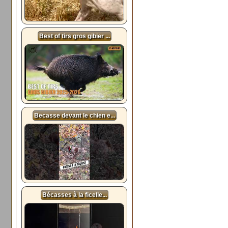
Best of tirs gros gibier ...
Becasse devant le chien e...
Bécasses à la ficelle...