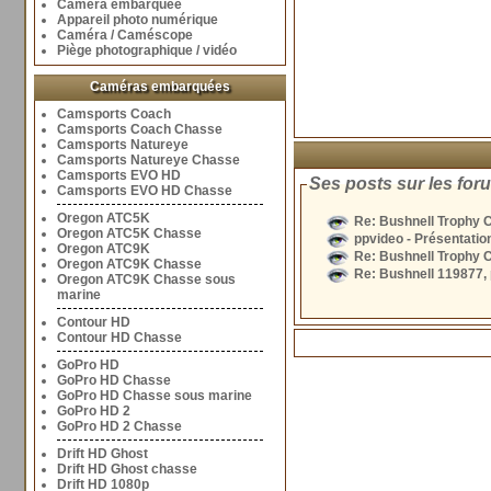
Caméra embarquée
Appareil photo numérique
Caméra / Caméscope
Piège photographique / vidéo
Caméras embarquées
Camsports Coach
Camsports Coach Chasse
Camsports Natureye
Camsports Natureye Chasse
Camsports EVO HD
Ses posts sur les for
Camsports EVO HD Chasse
Oregon ATC5K
Re: Bushnell Trophy C
Oregon ATC5K Chasse
ppvideo - Présentatio
Oregon ATC9K
Re: Bushnell Trophy C
Oregon ATC9K Chasse
Re: Bushnell 119877, 
Oregon ATC9K Chasse sous
marine
Contour HD
Contour HD Chasse
GoPro HD
GoPro HD Chasse
GoPro HD Chasse sous marine
GoPro HD 2
GoPro HD 2 Chasse
Drift HD Ghost
Drift HD Ghost chasse
Drift HD 1080p