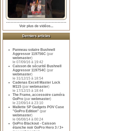
Voir plus de vidéos...
Derniers articles
Panneau solaire Bushnell
Aggressor 119756C
(par
webmaster
)
le 07/09/16 à 19:42
Caisson de sécurité Bushnell
Aggressor 119754C
(par
webmaster
)
le 31/12/15 à 18:54
Cadenas Excell Master Lock
M115
(par
webmaster
)
le 17/12/15 à 18:44
The Frame, accessoire caméra
GoPro
(par
webmaster
)
le 22/09/14 à 23:10
Mallette SP Gadgets POV Case
"GoPro Edition"
(par
webmaster
)
le 06/08/14 à 00:24
GoPro Blackout - Caisson
étanche noir GoPro Hero 3 / 3+