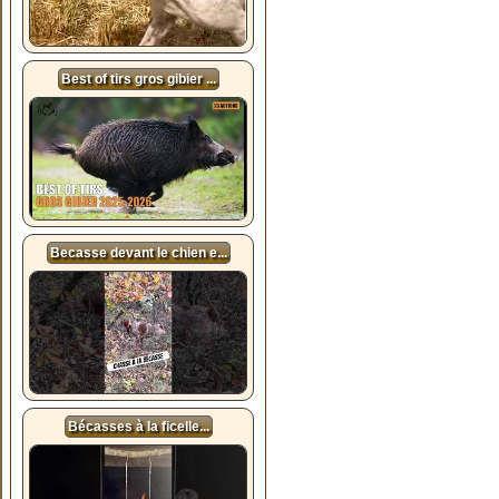
Best of tirs gros gibier ...
Becasse devant le chien e...
Bécasses à la ficelle...