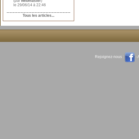
(par
webmaster
)
le 29/06/14 à 22:46
Tous les articles...
Rejoignez-nous :
- 