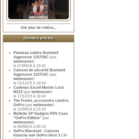
Voir plus de vidéos...
Derniers articles
Panneau solaire Bushnell
Aggressor 119756C
(par
webmaster
)
le 07/09/16 à 19:42
Caisson de sécurité Bushnell
Aggressor 119754C
(par
webmaster
)
le 31/12/15 à 18:54
Cadenas Excell Master Lock
M115
(par
webmaster
)
le 17/12/15 à 18:44
The Frame, accessoire caméra
GoPro
(par
webmaster
)
le 22/09/14 à 23:10
Mallette SP Gadgets POV Case
"GoPro Edition"
(par
webmaster
)
le 06/08/14 à 00:24
GoPro Blackout - Caisson
étanche noir GoPro Hero 3 / 3+