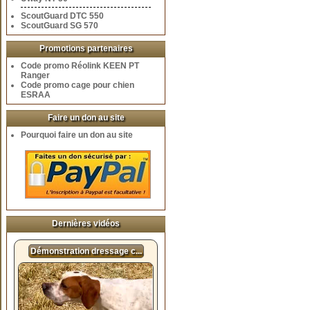
ScoutGuard DTC 550
ScoutGuard SG 570
Promotions partenaires
Code promo Réolink KEEN PT
Ranger
Code promo cage pour chien
ESRAA
Faire un don au site
Pourquoi faire un don au site
Dernières vidéos
Démonstration dressage c...