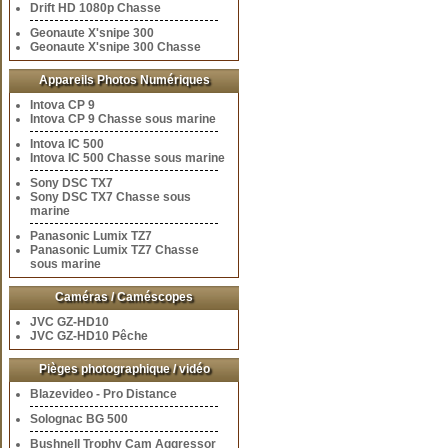
Drift HD 1080p Chasse
Geonaute X'snipe 300
Geonaute X'snipe 300 Chasse
Appareils Photos Numériques
Intova CP 9
Intova CP 9 Chasse sous marine
Intova IC 500
Intova IC 500 Chasse sous marine
Sony DSC TX7
Sony DSC TX7 Chasse sous
marine
Panasonic Lumix TZ7
Panasonic Lumix TZ7 Chasse
sous marine
Caméras / Caméscopes
JVC GZ-HD10
JVC GZ-HD10 Pêche
Pièges photographique / vidéo
Blazevideo - Pro Distance
Solognac BG 500
Bushnell Trophy Cam Aggressor