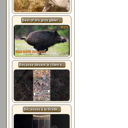
Best of tirs gros gibier ...
Becasse devant le chien e...
Bécasses à la ficelle...