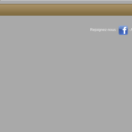
Rejoignez-nous :
- 