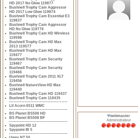
HD 2017 No Glow 119877
Bushnell Trophy Cam Aggressor
HD 2017 Low Glow 119874
Bushnell Trophy Cam Essential E3
119837
Bushnell Trophy Cam Aggressor
HD No Glow 119776
Bushnell Trophy Cam HD Wireless
119598
Bushnell Trophy Cam HD Max
2013 119577
Bushnell Trophy Cam HD Max
119477
Bushnell Trophy Cam Security
119467
Bushnell Trophy Cam Security
119466
Bushnell Trophy Cam 2011 XLT
119456
Bushnell NatureView HD Max
119440
Bushnell Trophy Cam HD 119437
Bushnell Trophy Cam 119435
Ltl Acorn 6511 WMC
BS Planet BS508 HD
Ψ
webmaster
BS Planet BS508 BF
Administrateur
Spypoint HD 12
Spypoint IR 5
Uway NT 50