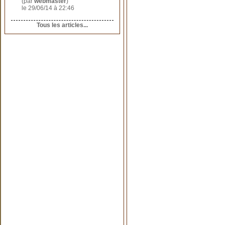
(par
webmaster
)
le 29/06/14 à 22:46
Tous les articles...