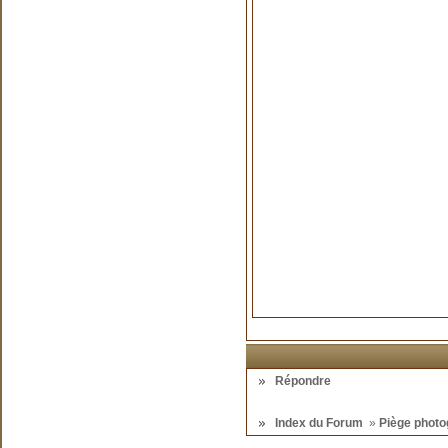
Répondre
Index du Forum
»
Piège photo