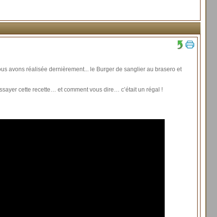
nous avons réalisée dernièrement... le Burger de sanglier au brasero et
ssayer cette recette… et comment vous dire… c’était un régal !