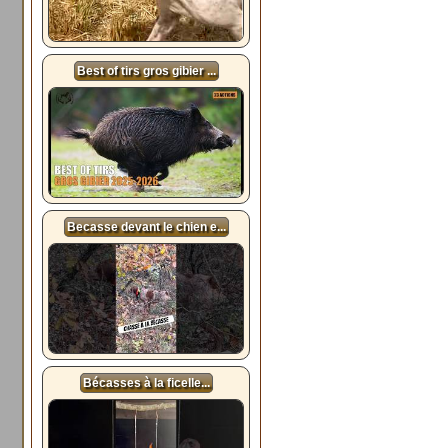
Best of tirs gros gibier ...
Becasse devant le chien e...
Bécasses à la ficelle...