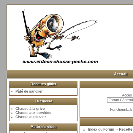
Accueil
Recettes gibier
Pâté de sanglier
Accès 
La chasse
Chasse à la grive
Chasse aux corvidés
Chasse au pluvier
Matériels vidéo
Index du Forum
»
Recettes