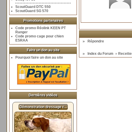
ScoutGuard DTC 550
ScoutGuard SG 570
Promotions partenaires
Code promo Réolink KEEN PT
Ranger
Code promo cage pour chien
ESRAA
Répondre
Faire un don au site
Index du Forum
»
Recettes
Pourquoi faire un don au site
Dernières vidéos
Démonstration dressage c...