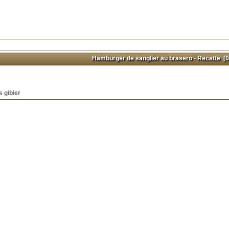
Hamburger de sanglier au brasero - Recette
[0
 gibier