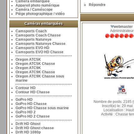
Caméra embarquée
Répondre
Appareil photo numérique
Caméra / Caméscope
Piège photographique / vidéo
Caméras embarquées
Ψ
webmaster
Administrateur
Camsports Coach
Camsports Coach Chasse
Camsports Natureye
Camsports Natureye Chasse
Camsports EVO HD
Camsports EVO HD Chasse
Oregon ATC5K
Oregon ATC5K Chasse
Oregon ATC9K
Oregon ATC9K Chasse
Oregon ATC9K Chasse sous
marine
Contour HD
Contour HD Chasse
GoPro HD
Nombre de posts: 2185 (
GoPro HD Chasse
Inscrit(e) le: 29 mai
GoPro HD Chasse sous marine
Localisation : Haut
GoPro HD 2
Activité : Chasse ter
GoPro HD 2 Chasse
Drift HD Ghost
Drift HD Ghost chasse
Drift HD 1080p