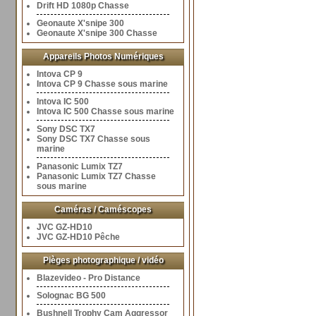
Drift HD 1080p Chasse
Geonaute X'snipe 300
Geonaute X'snipe 300 Chasse
Appareils Photos Numériques
Intova CP 9
Intova CP 9 Chasse sous marine
Intova IC 500
Intova IC 500 Chasse sous marine
Sony DSC TX7
Sony DSC TX7 Chasse sous
marine
Panasonic Lumix TZ7
Panasonic Lumix TZ7 Chasse
sous marine
Caméras / Caméscopes
JVC GZ-HD10
JVC GZ-HD10 Pêche
Pièges photographique / vidéo
Blazevideo - Pro Distance
Solognac BG 500
Bushnell Trophy Cam Aggressor