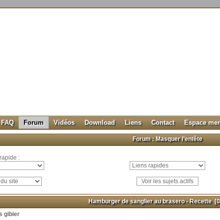
FAQ
Forum
Vidéos
Download
Liens
Contact
Espace me
Forum :
Masquer l’entête
rapide :
Hamburger de sanglier au brasero - Recette
[0
 gibier