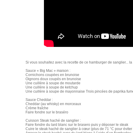
Si vous souhaitez avec la recette de ce hamburger de sanglier... la v
Sauce « Big Mac » maison :
Cornichons coupées en brunoise
Oignons doux coupés en brunoise
Une cuillère à soupe de moutarde
Une cuillère à soupe de ketchup
Une cuillère à soupe de mayonnaise Trois pincées de paprika fum
Sauce Cheddar :
Cheddar (au whisky) en morceaux
Crème fraîche
Faire fondre sur le braséro
Cuisson Steak haché de sanglier :
Faire fondre du lard blanc sur le brasero puis y déposer le steak
Cuire le steak haché de sanglier à cœur (plus de 71 °C pour éviter 