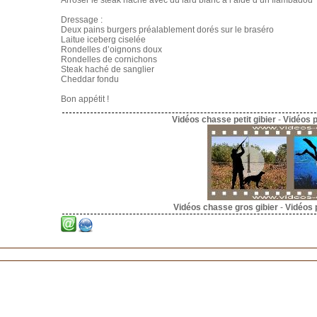
Arroser le steak haché avec du lard blanc à l’aide d’un flambadou
Dressage :
Deux pains burgers préalablement dorés sur le braséro
Laitue iceberg ciselée
Rondelles d’oignons doux
Rondelles de cornichons
Steak haché de sanglier
Cheddar fondu
Bon appétit !
Vidéos chasse petit gibier
-
Vidéos 
Vidéos chasse gros gibier
-
Vidéos 