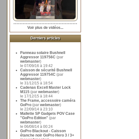
Voir plus de vidéos...
Derniers articles
Panneau solaire Bushnell
Aggressor 119756C
(par
webmaster
)
le 07/09/16 à 19:42
Caisson de sécurité Bushnell
Aggressor 119754C
(par
webmaster
)
le 31/12/15 à 18:54
Cadenas Excell Master Lock
M115
(par
webmaster
)
le 17/12/15 à 18:44
The Frame, accessoire caméra
GoPro
(par
webmaster
)
le 22/09/14 à 23:10
Mallette SP Gadgets POV Case
"GoPro Edition"
(par
webmaster
)
le 06/08/14 à 00:24
GoPro Blackout - Caisson
étanche noir GoPro Hero 3 / 3+