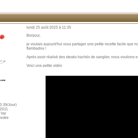
lundi 25 août 2025 à 11:35
Bonjour,
je voulais aujourd'hui vous partager une petite recette facile que 
flambadou !
Après avoir réalisé des steaks hachés de sanglier, nous voulions e
Voici une petite vidéo
0.39/Jour)
 2011
 Var
restre