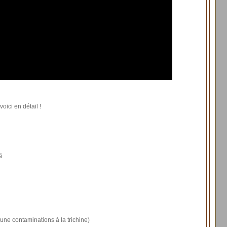
oici en détail !
é
une contaminations à la trichine)