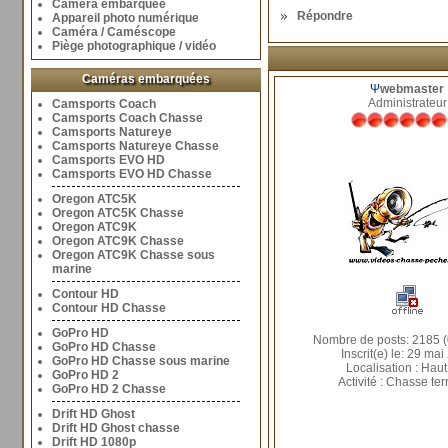
Caméra embarquée
Répondre
Appareil photo numérique
Caméra / Caméscope
Piège photographique / vidéo
Caméras embarquées
Ψ
webmaster
Administrateur
Camsports Coach
Camsports Coach Chasse
Camsports Natureye
Camsports Natureye Chasse
Camsports EVO HD
Camsports EVO HD Chasse
Oregon ATC5K
Oregon ATC5K Chasse
Oregon ATC9K
Oregon ATC9K Chasse
Oregon ATC9K Chasse sous
marine
Contour HD
Contour HD Chasse
GoPro HD
Nombre de posts: 2185 (
GoPro HD Chasse
Inscrit(e) le: 29 mai
GoPro HD Chasse sous marine
Localisation : Haut
GoPro HD 2
Activité : Chasse ter
GoPro HD 2 Chasse
Drift HD Ghost
Drift HD Ghost chasse
Drift HD 1080p