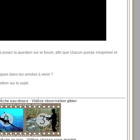
us posez la question sur le forum, afin que chacun puisse s'exprimer et
iques dans les années à venir ?
ion sur le sujet.
pêche eau douce
-
Vidéos observation gibier
pêche en mer
-
Vidéos chasse sous-marine