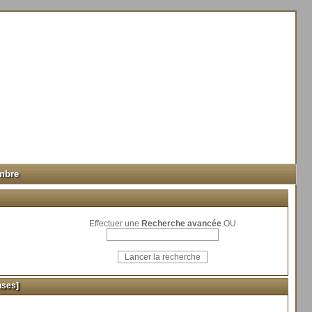
mbre
Effectuer une
Recherche avancée
OU
nses]