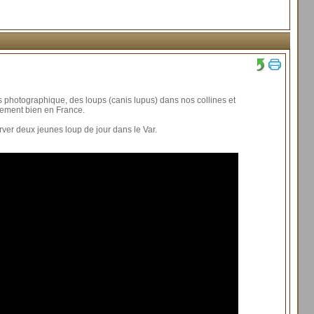
s photographique, des loups (canis lupus) dans nos collines et
ivement bien en France.
r deux jeunes loup de jour dans le Var.