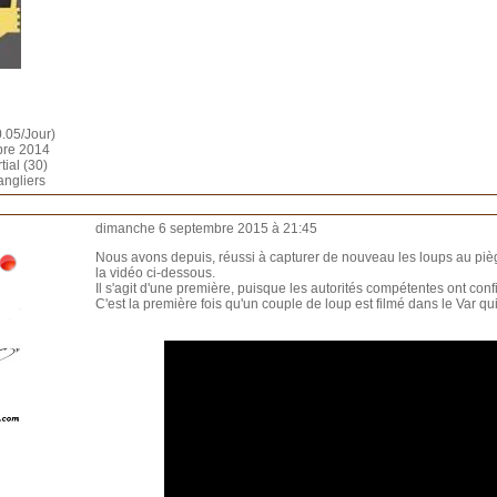
.05/Jour)
mbre 2014
tial (30)
angliers
dimanche 6 septembre 2015 à 21:45
Nous avons depuis, réussi à capturer de nouveau les loups au pi
la vidéo ci-dessous.
Il s'agit d'une première, puisque les autorités compétentes ont confi
C'est la première fois qu'un couple de loup est filmé dans le Var qui