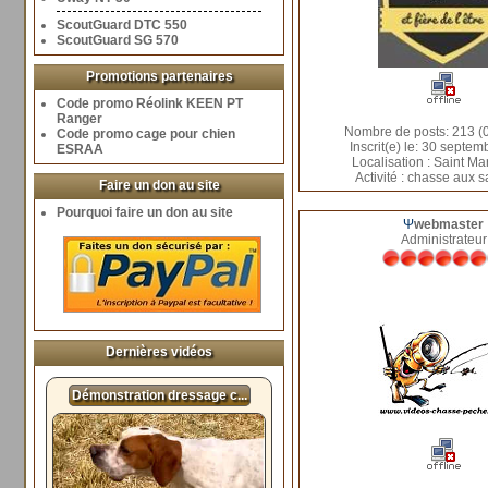
ScoutGuard DTC 550
ScoutGuard SG 570
Promotions partenaires
Code promo Réolink KEEN PT
Ranger
Nombre de posts: 213 (0
Code promo cage pour chien
Inscrit(e) le: 30 septe
ESRAA
Localisation : Saint Mar
Activité : chasse aux s
Faire un don au site
Pourquoi faire un don au site
Ψ
webmaster
Administrateur
Dernières vidéos
Démonstration dressage c...