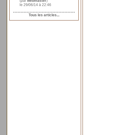
(par
webmaster
)
le 29/06/14 à 22:46
Tous les articles...