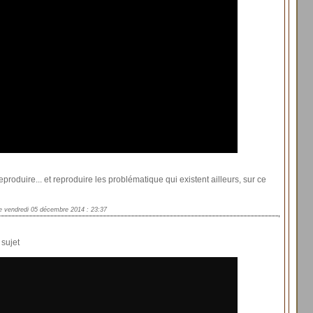
roduire... et reproduire les problématique qui existent ailleurs, sur ce
e vendredi 05 décembre 2014 : 23:37
 sujet