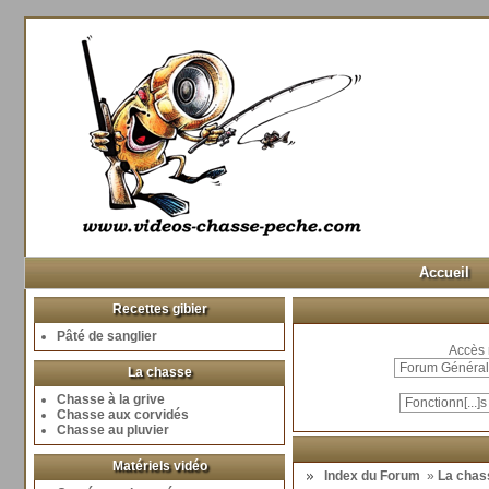
Accueil
Recettes gibier
Pâté de sanglier
Accès 
La chasse
Chasse à la grive
Chasse aux corvidés
Chasse au pluvier
Matériels vidéo
Index du Forum
»
La chas