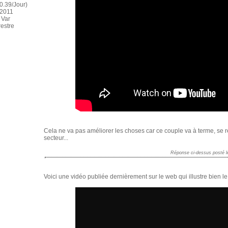
0.39/Jour)
 2011
 Var
restre
Cela ne va pas améliorer les choses car ce couple va à terme, se rep
secteur...
Réponse ci-dessus posté l
Voici une vidéo publiée dernièrement sur le web qui illustre bien le