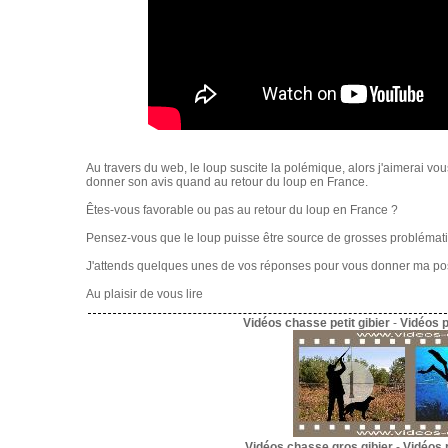
Au travers du web, le loup suscite la polémique, alors j'aimerai vo
donner son avis quand au retour du loup en France.
Êtes-vous favorable ou pas au retour du loup en France ?
Pensez-vous que le loup puisse être source de grosses problémat
J'attends quelques unes de vos réponses pour vous donner ma posit
Au plaisir de vous lire
Vidéos chasse petit gibier
-
Vidéos 
Vidéos chasse gros gibier
-
Vidéos 