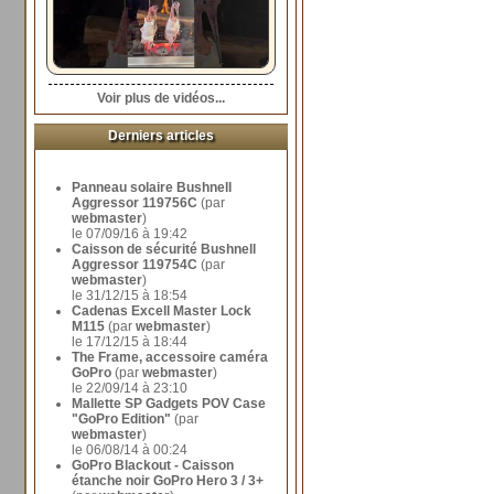
Voir plus de vidéos...
Derniers articles
Panneau solaire Bushnell
Aggressor 119756C
(par
webmaster
)
le 07/09/16 à 19:42
Caisson de sécurité Bushnell
Aggressor 119754C
(par
webmaster
)
le 31/12/15 à 18:54
Cadenas Excell Master Lock
M115
(par
webmaster
)
le 17/12/15 à 18:44
The Frame, accessoire caméra
GoPro
(par
webmaster
)
le 22/09/14 à 23:10
Mallette SP Gadgets POV Case
"GoPro Edition"
(par
webmaster
)
le 06/08/14 à 00:24
GoPro Blackout - Caisson
étanche noir GoPro Hero 3 / 3+