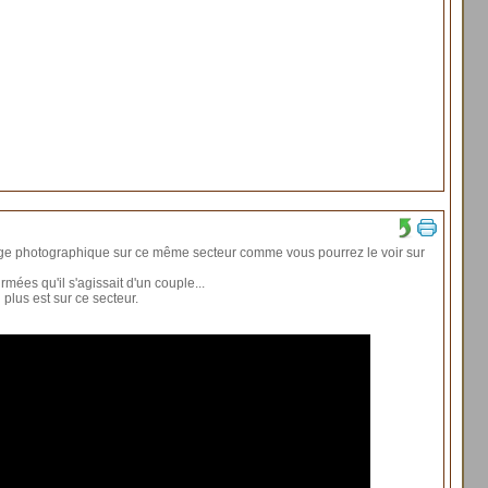
ège photographique sur ce même secteur comme vous pourrez le voir sur
rmées qu'il s'agissait d'un couple...
 plus est sur ce secteur.