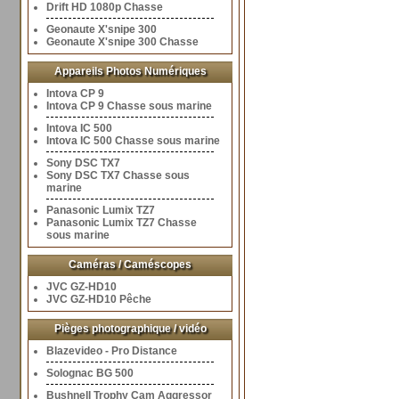
Drift HD 1080p Chasse
Geonaute X'snipe 300
Geonaute X'snipe 300 Chasse
Appareils Photos Numériques
Intova CP 9
Intova CP 9 Chasse sous marine
Intova IC 500
Intova IC 500 Chasse sous marine
Sony DSC TX7
Sony DSC TX7 Chasse sous
marine
Panasonic Lumix TZ7
Panasonic Lumix TZ7 Chasse
sous marine
Caméras / Caméscopes
JVC GZ-HD10
JVC GZ-HD10 Pêche
Pièges photographique / vidéo
Blazevideo - Pro Distance
Solognac BG 500
Bushnell Trophy Cam Aggressor