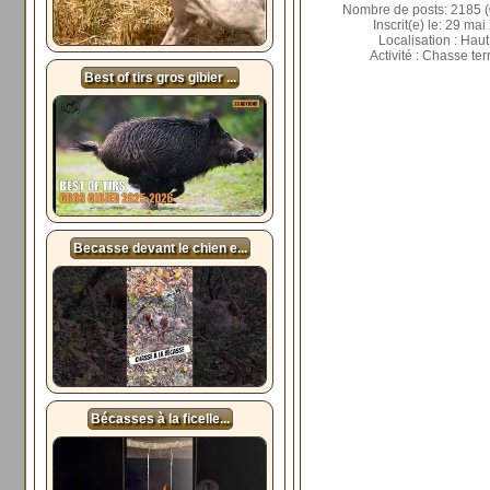
Nombre de posts: 2185 (
Inscrit(e) le: 29 mai
Localisation : Haut
Activité : Chasse ter
Best of tirs gros gibier ...
Becasse devant le chien e...
Bécasses à la ficelle...