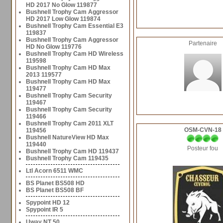
HD 2017 No Glow 119877
Bushnell Trophy Cam Aggressor
HD 2017 Low Glow 119874
Bushnell Trophy Cam Essential E3
119837
Bushnell Trophy Cam Aggressor
Partenaire
HD No Glow 119776
Bushnell Trophy Cam HD Wireless
119598
Bushnell Trophy Cam HD Max
2013 119577
Bushnell Trophy Cam HD Max
119477
Bushnell Trophy Cam Security
119467
Bushnell Trophy Cam Security
119466
Bushnell Trophy Cam 2011 XLT
OSM-CVN-18
119456
Bushnell NatureView HD Max
119440
Posteur fou
Bushnell Trophy Cam HD 119437
Bushnell Trophy Cam 119435
Ltl Acorn 6511 WMC
BS Planet BS508 HD
BS Planet BS508 BF
Spypoint HD 12
Spypoint IR 5
Uway NT 50