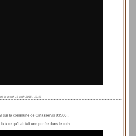
té le mardi 18 août 2015 : 19:43
ar sur la commune de Ginasservis 83560...
 là à ce qu'il ait fait une portée dans le coin...