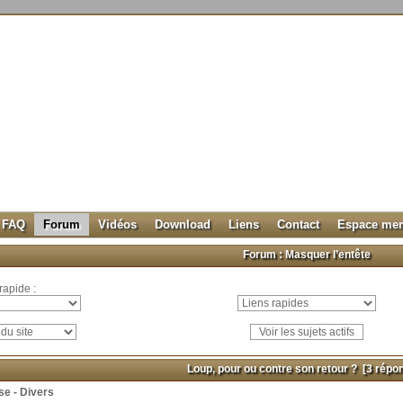
FAQ
Forum
Vidéos
Download
Liens
Contact
Espace me
Forum :
Masquer l’entête
rapide :
Loup, pour ou contre son retour ?
[3 répo
se - Divers