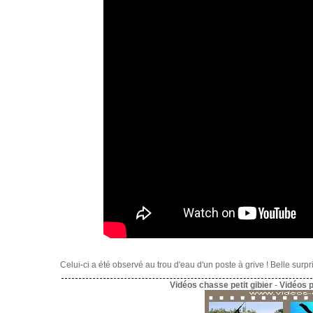
Celui-ci a été observé au trou d'eau d'un poste à grive ! Belle surpri
Vidéos chasse petit gibier
-
Vidéos 