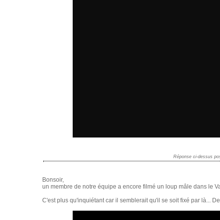
Réponse ci-dessus pos
Bonsoir,
un membre de notre équipe a encore filmé un loup mâle dans le V
C'est plus qu'inquiétant car il semblerait qu'il se soit fixé par là... De