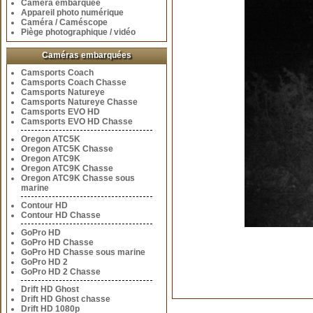
Caméra embarquée
Appareil photo numérique
Caméra / Caméscope
Piège photographique / vidéo
Caméras embarquées
Camsports Coach
Camsports Coach Chasse
Camsports Natureye
Camsports Natureye Chasse
Camsports EVO HD
Camsports EVO HD Chasse
Oregon ATC5K
Oregon ATC5K Chasse
Oregon ATC9K
Oregon ATC9K Chasse
Oregon ATC9K Chasse sous
marine
Contour HD
Contour HD Chasse
GoPro HD
GoPro HD Chasse
GoPro HD Chasse sous marine
GoPro HD 2
GoPro HD 2 Chasse
Drift HD Ghost
Drift HD Ghost chasse
Drift HD 1080p