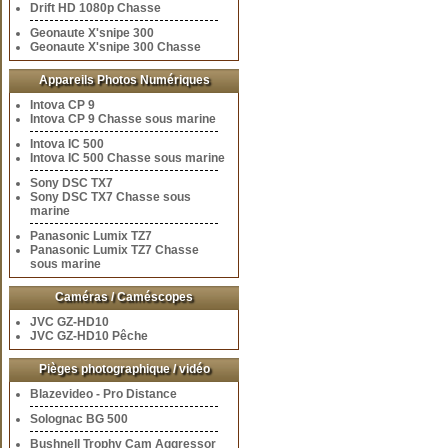
Drift HD 1080p Chasse
Geonaute X'snipe 300
Geonaute X'snipe 300 Chasse
Appareils Photos Numériques
Intova CP 9
Intova CP 9 Chasse sous marine
Intova IC 500
Intova IC 500 Chasse sous marine
Sony DSC TX7
Sony DSC TX7 Chasse sous
marine
Panasonic Lumix TZ7
Panasonic Lumix TZ7 Chasse
sous marine
Caméras / Caméscopes
JVC GZ-HD10
JVC GZ-HD10 Pêche
Pièges photographique / vidéo
Blazevideo - Pro Distance
Solognac BG 500
Bushnell Trophy Cam Aggressor