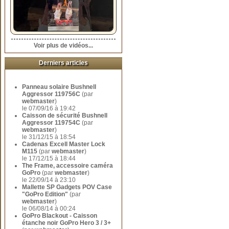
Voir plus de vidéos...
Derniers articles
Panneau solaire Bushnell
Aggressor 119756C
(par
webmaster
)
le 07/09/16 à 19:42
Caisson de sécurité Bushnell
Aggressor 119754C
(par
webmaster
)
le 31/12/15 à 18:54
Cadenas Excell Master Lock
M115
(par
webmaster
)
le 17/12/15 à 18:44
The Frame, accessoire caméra
GoPro
(par
webmaster
)
le 22/09/14 à 23:10
Mallette SP Gadgets POV Case
"GoPro Edition"
(par
webmaster
)
le 06/08/14 à 00:24
GoPro Blackout - Caisson
étanche noir GoPro Hero 3 / 3+