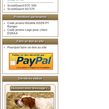
ScoutGuard DTC 550
ScoutGuard SG 570
Promotions partenaires
Code promo Réolink KEEN PT
Ranger
Code promo cage pour chien
ESRAA
Faire un don au site
Pourquoi faire un don au site
Dernières vidéos
Démonstration dressage c...