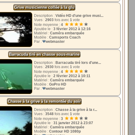
Grive musicienne collée à la glu
Description :
Vidéo HD d'une grive musi...
Vues :
2903
fois avec
1
vote
Note moyenne :
4
Ajoutée le :
3 février 2012 à 12:16
Matériel :
Caméra embarquée
Modéle :
Camsports Coach
Par :
Ψ
webmaster
Barracuda tiré en chasse sous-marine
Description :
Barracuda tiré lors d'une...
Vues :
2930
fois avec
1
vote
Note moyenne :
4
Ajoutée le :
2 février 2012 à 10:11
Matériel :
Caméra embarquée
Modéle :
GoPro HD
Par :
Ψ
webmaster
Chasse à la grive à la remontée du soir
Description :
Chasse à la grive à la r...
Vues :
3548
fois avec
1
vote
Note moyenne :
3
Ajoutée le :
31 janvier 2012 à 23:07
Matériel :
Caméra embarquée
Modéle :
Contour HD 1080p