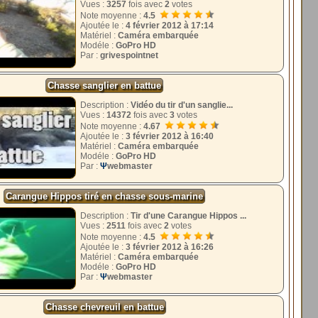
Vues :
3257
fois avec
2
votes
Note moyenne :
4.5
Ajoutée le :
4 février 2012 à 17:14
Matériel :
Caméra embarquée
Modéle :
GoPro HD
Par :
grivespointnet
Chasse sanglier en battue
Description :
Vidéo du tir d'un sanglie...
Vues :
14372
fois avec
3
votes
Note moyenne :
4.67
Ajoutée le :
3 février 2012 à 16:40
Matériel :
Caméra embarquée
Modéle :
GoPro HD
Par :
Ψ
webmaster
Carangue Hippos tiré en chasse sous-marine
Description :
Tir d'une Carangue Hippos ...
Vues :
2511
fois avec
2
votes
Note moyenne :
4.5
Ajoutée le :
3 février 2012 à 16:26
Matériel :
Caméra embarquée
Modéle :
GoPro HD
Par :
Ψ
webmaster
Chasse chevreuil en battue