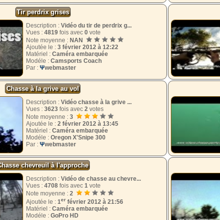
Tir perdrix grises
Description :
Vidéo du tir de perdrix g...
Vues :
4819
fois avec
0
vote
Note moyenne :
NAN
Ajoutée le :
3 février 2012 à 12:22
Matériel :
Caméra embarquée
Modéle :
Camsports Coach
Par :
Ψ
webmaster
Chasse à la grive au vol
Description :
Vidéo chasse à la grive ...
Vues :
3623
fois avec
2
votes
Note moyenne :
3
Ajoutée le :
2 février 2012 à 13:45
Matériel :
Caméra embarquée
Modéle :
Oregon X'Snipe 300
Par :
Ψ
webmaster
Chasse chevreuil à l'approche
Description :
Vidéo de chasse au chevre...
Vues :
4708
fois avec
1
vote
Note moyenne :
2
er
Ajoutée le :
1
février 2012 à 21:56
Matériel :
Caméra embarquée
Modéle :
GoPro HD