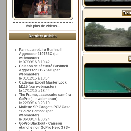
Trou
Voir plus de vidéos...
Derniers articles
Panneau solaire Bushnell
Aggressor 119756C
(par
webmaster
)
S
le 07/09/16 à 19:42
Caisson de sécurité Bushnell
Aggressor 119754C
(par
webmaster
)
le 31/12/15 à 18:54
Cadenas Excell Master Lock
M115
(par
webmaster
)
le 17/12/15 à 18:44
The Frame, accessoire caméra
GoPro
(par
webmaster
)
le 22/09/14 à 23:10
Mallette SP Gadgets POV Case
"GoPro Edition"
(par
webmaster
)
le 06/08/14 à 00:24
GoPro Blackout - Caisson
étanche noir GoPro Hero 3 / 3+