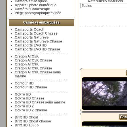
Caméra embarquée
Références matériels
Appareil photo numérique
Caméra / Caméscope
Piège photographique / vidéo
Caméras embarquées
Camsports Coach
Camsports Coach Chasse
Camsports Natureye
Camsports Natureye Chasse
Camsports EVO HD
Camsports EVO HD Chasse
Oregon ATC5K
Oregon ATC5K Chasse
Oregon ATC9K
Oregon ATC9K Chasse
Oregon ATC9K Chasse sous
marine
Contour HD
Contour HD Chasse
GoPro HD
GoPro HD Chasse
GoPro HD Chasse sous marine
GoPro HD 2
GoPro HD 2 Chasse
Chas
Drift HD Ghost
Drift HD Ghost chasse
Drift HD 1080p