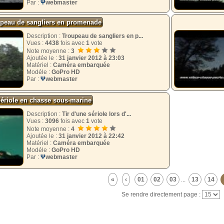
Par :
Ψ
webmaster
peau de sangliers en promenade
Description :
Troupeau de sangliers en p...
Vues :
4438
fois avec
1
vote
Note moyenne :
3
Ajoutée le :
31 janvier 2012 à 23:03
Matériel :
Caméra embarquée
Modéle :
GoPro HD
Par :
Ψ
webmaster
ériole en chasse sous-marine
Description :
Tir d'une sériole lors d'...
Vues :
3096
fois avec
1
vote
Note moyenne :
4
Ajoutée le :
31 janvier 2012 à 22:42
Matériel :
Caméra embarquée
Modéle :
GoPro HD
Par :
Ψ
webmaster
«
‹
01
02
03
...
13
14
Se rendre directement page :