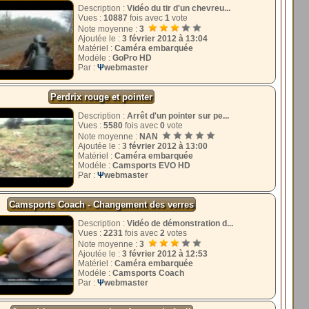
Description :
Vidéo du tir d'un chevreu...
Vues :
10887
fois avec
1
vote
Note moyenne :
3
Ajoutée le :
3 février 2012 à 13:04
Matériel :
Caméra embarquée
Modéle :
GoPro HD
Par :
Ψ
webmaster
Perdrix rouge et pointer
Description :
Arrêt d'un pointer sur pe...
Vues :
5580
fois avec
0
vote
Note moyenne :
NAN
Ajoutée le :
3 février 2012 à 13:00
Matériel :
Caméra embarquée
Modéle :
Camsports EVO HD
Par :
Ψ
webmaster
Camsports Coach - Changement des verres
Description :
Vidéo de démonstration d...
Vues :
2231
fois avec
2
votes
Note moyenne :
3
Ajoutée le :
3 février 2012 à 12:53
Matériel :
Caméra embarquée
Modéle :
Camsports Coach
Par :
Ψ
webmaster