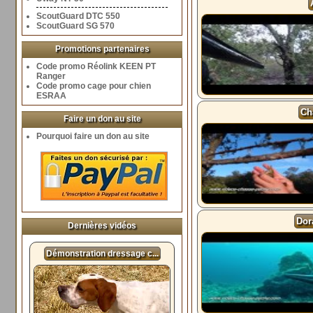
ScoutGuard DTC 550
ScoutGuard SG 570
Promotions partenaires
Code promo Réolink KEEN PT
Ranger
Code promo cage pour chien
ESRAA
Ch
Faire un don au site
Pourquoi faire un don au site
Dor
Dernières vidéos
Démonstration dressage c...