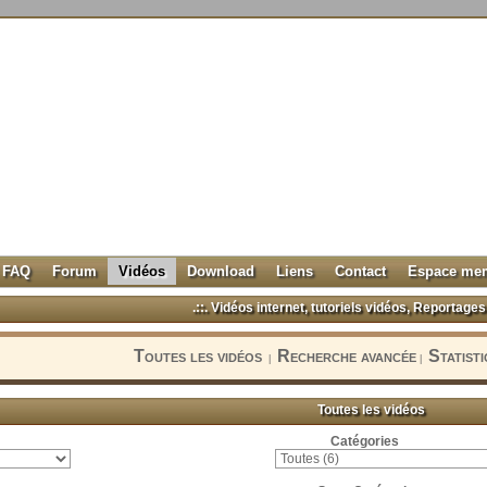
FAQ
Forum
Vidéos
Download
Liens
Contact
Espace me
.::. Vidéos internet, tutoriels vidéos, Reportages 
Toutes les vidéos
Recherche avancée
Statist
|
|
Toutes les vidéos
Catégories