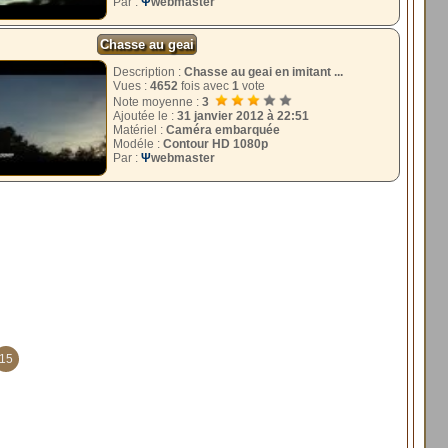
Par :
Ψ
webmaster
Chasse au geai
Description :
Chasse au geai en imitant ...
Vues :
4652
fois avec
1
vote
Note moyenne :
3
Ajoutée le :
31 janvier 2012 à 22:51
Matériel :
Caméra embarquée
Modéle :
Contour HD 1080p
Par :
Ψ
webmaster
15