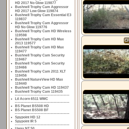
HD 2017 No Glow 119877
Bushnell Trophy Cam Aggressor
HD 2017 Low Glow 119874
Bushnell Trophy Cam Essential E3
119837
Bushnell Trophy Cam Aggressor
HD No Glow 119776
Bushnell Trophy Cam HD Wireless
119598
Bushnell Trophy Cam HD Max
Ch
2013 119577
Bushnell Trophy Cam HD Max
119477
Bushnell Trophy Cam Security
119467
Bushnell Trophy Cam Security
119466
Bushnell Trophy Cam 2011 XLT
119456
Bushnell NatureView HD Max
119440
Bushnell Trophy Cam HD 119437
Bushnell Trophy Cam 119435
Ltl Acorn 6511 WMC
BS Planet BS508 HD
BS Planet BS508 BF
Spypoint HD 12
Spypoint IR 5
Uway NT 50