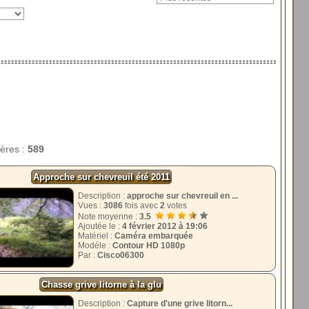
tères :
589
Approche sur chevreuil été 2011
Description :
approche sur chevreuil en ...
Vues :
3086
fois avec
2
votes
Note moyenne :
3.5
Ajoutée le :
4 février 2012 à 19:06
Matériel :
Caméra embarquée
Modéle :
Contour HD 1080p
Par :
Cisco06300
Chasse grive litorne à la glu
Description :
Capture d'une grive litorn...