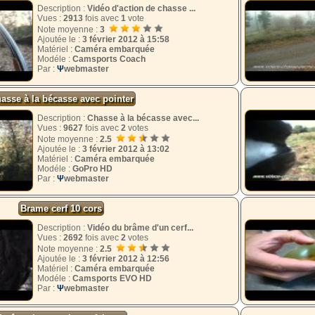
Description :
Vidéo d'action de chasse ...
Vues :
2913
fois avec
1
vote
Note moyenne :
3
Ajoutée le :
3 février 2012 à 15:58
Matériel :
Caméra embarquée
Modéle :
Camsports Coach
Par :
Ψ
webmaster
asse à la bécasse avec pointer
Description :
Chasse à la bécasse avec...
Vues :
9627
fois avec
2
votes
Note moyenne :
2.5
Ajoutée le :
3 février 2012 à 13:02
Matériel :
Caméra embarquée
Modéle :
GoPro HD
Par :
Ψ
webmaster
Brame cerf 10 cors
Description :
Vidéo du brâme d'un cerf...
Vues :
2692
fois avec
2
votes
Note moyenne :
2.5
Ajoutée le :
3 février 2012 à 12:56
Matériel :
Caméra embarquée
Modéle :
Camsports EVO HD
Par :
Ψ
webmaster