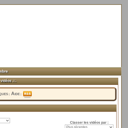
mbre
vidéos .::.
iques
Aide
|
|
Classer les vidéos par :