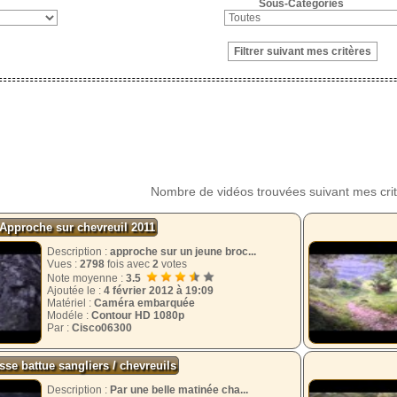
Sous-Catégories
Nombre de vidéos trouvées suivant mes cri
Approche sur chevreuil 2011
Description :
approche sur un jeune broc...
Vues :
2798
fois avec
2
votes
Note moyenne :
3.5
Ajoutée le :
4 février 2012 à 19:09
Matériel :
Caméra embarquée
Modéle :
Contour HD 1080p
Par :
Cisco06300
se battue sangliers / chevreuils
Description :
Par une belle matinée cha...