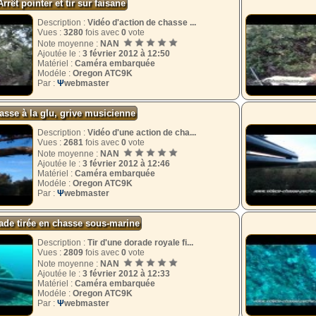
Arrêt pointer et tir sur faisane
Description :
Vidéo d'action de chasse ...
Vues :
3280
fois avec
0
vote
Note moyenne :
NAN
Ajoutée le :
3 février 2012 à 12:50
Matériel :
Caméra embarquée
Modéle :
Oregon ATC9K
Par :
Ψ
webmaster
asse à la glu, grive musicienne
Description :
Vidéo d'une action de cha...
Vues :
2681
fois avec
0
vote
Note moyenne :
NAN
Ajoutée le :
3 février 2012 à 12:46
Matériel :
Caméra embarquée
Modéle :
Oregon ATC9K
Par :
Ψ
webmaster
ade tirée en chasse sous-marine
Description :
Tir d'une dorade royale fi...
Vues :
2809
fois avec
0
vote
Note moyenne :
NAN
Ajoutée le :
3 février 2012 à 12:33
Matériel :
Caméra embarquée
Modéle :
Oregon ATC9K
Par :
Ψ
webmaster