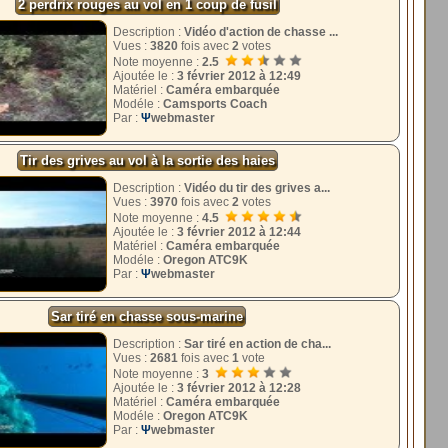
2 perdrix rouges au vol en 1 coup de fusil
Description :
Vidéo d'action de chasse ...
Vues :
3820
fois avec
2
votes
Note moyenne :
2.5
Ajoutée le :
3 février 2012 à 12:49
Matériel :
Caméra embarquée
Modéle :
Camsports Coach
Par :
Ψ
webmaster
Tir des grives au vol à la sortie des haies
Description :
Vidéo du tir des grives a...
Vues :
3970
fois avec
2
votes
Note moyenne :
4.5
Ajoutée le :
3 février 2012 à 12:44
Matériel :
Caméra embarquée
Modéle :
Oregon ATC9K
Par :
Ψ
webmaster
Sar tiré en chasse sous-marine
Description :
Sar tiré en action de cha...
Vues :
2681
fois avec
1
vote
Note moyenne :
3
Ajoutée le :
3 février 2012 à 12:28
Matériel :
Caméra embarquée
Modéle :
Oregon ATC9K
Par :
Ψ
webmaster