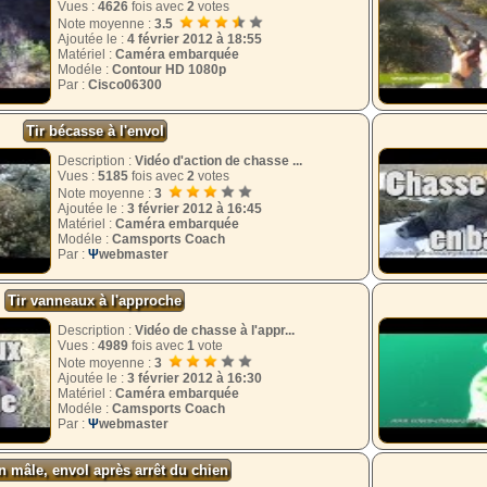
Vues :
4626
fois avec
2
votes
Note moyenne :
3.5
Ajoutée le :
4 février 2012 à 18:55
Matériel :
Caméra embarquée
Modéle :
Contour HD 1080p
Par :
Cisco06300
Tir bécasse à l'envol
Description :
Vidéo d'action de chasse ...
Vues :
5185
fois avec
2
votes
Note moyenne :
3
Ajoutée le :
3 février 2012 à 16:45
Matériel :
Caméra embarquée
Modéle :
Camsports Coach
Par :
Ψ
webmaster
Tir vanneaux à l'approche
Description :
Vidéo de chasse à l'appr...
Vues :
4989
fois avec
1
vote
Note moyenne :
3
Ajoutée le :
3 février 2012 à 16:30
Matériel :
Caméra embarquée
Modéle :
Camsports Coach
Par :
Ψ
webmaster
n mâle, envol après arrêt du chien