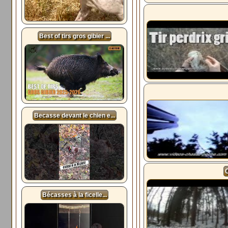
Best of tirs gros gibier ...
Becasse devant le chien e...
Bécasses à la ficelle...