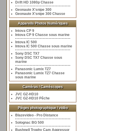
Drift HD 1080p Chasse
Geonaute X'snipe 300
Geonaute X'snipe 300 Chasse
Appareils Photos Numériques
Intova CP 9
Intova CP 9 Chasse sous marine
Intova IC 500
Intova IC 500 Chasse sous marine
Sony DSC TX7
Sony DSC TX7 Chasse sous
marine
Panasonic Lumix TZ7
Panasonic Lumix TZ7 Chasse
sous marine
Caméras / Caméscopes
JVC GZ-HD10
JVC GZ-HD10 Pêche
Pièges photographique / vidéo
Blazevideo - Pro Distance
Solognac BG 500
Bushnell Trophy Cam Aggressor