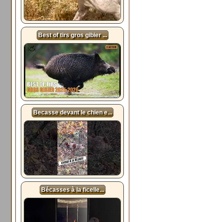
Best of tirs gros gibier ...
Becasse devant le chien e...
Bécasses à la ficelle...