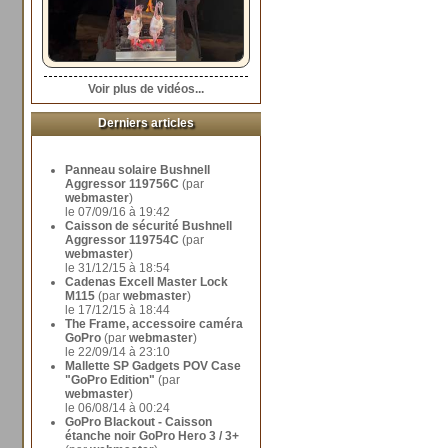
Voir plus de vidéos...
Derniers articles
Panneau solaire Bushnell
Aggressor 119756C
(par
webmaster
)
le 07/09/16 à 19:42
Caisson de sécurité Bushnell
Aggressor 119754C
(par
webmaster
)
le 31/12/15 à 18:54
Cadenas Excell Master Lock
M115
(par
webmaster
)
le 17/12/15 à 18:44
The Frame, accessoire caméra
GoPro
(par
webmaster
)
le 22/09/14 à 23:10
Mallette SP Gadgets POV Case
"GoPro Edition"
(par
webmaster
)
le 06/08/14 à 00:24
GoPro Blackout - Caisson
étanche noir GoPro Hero 3 / 3+