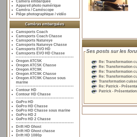
Caméra embarquée
Appareil photo numérique
Caméra / Caméscope
Piège photographique / vidéo
Caméras embarquées
Camsports Coach
Camsports Coach Chasse
Camsports Natureye
Camsports Natureye Chasse
Camsports EVO HD
Ses posts sur les for
Camsports EVO HD Chasse
Oregon ATC5K
Re: Transformation cui
Oregon ATC5K Chasse
Re: Transformation cui
Oregon ATC9K
Re: Transformation cui
Oregon ATC9K Chasse
Re: Transformation cui
Oregon ATC9K Chasse sous
Transformation cuissot
marine
Re: Patrick - Présenta
Contour HD
Patrick - Présentation
Contour HD Chasse
GoPro HD
GoPro HD Chasse
GoPro HD Chasse sous marine
GoPro HD 2
GoPro HD 2 Chasse
Drift HD Ghost
Drift HD Ghost chasse
Drift HD 1080p