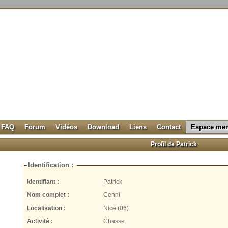
FAQ
Forum
Vidéos
Download
Liens
Contact
Espace me
Profil de Patrick
Identification :
Identifiant :
Patrick
Nom complet :
Cenni
Localisation :
Nice (06)
Activité :
Chasse