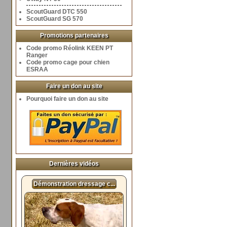
ScoutGuard DTC 550
ScoutGuard SG 570
Promotions partenaires
Code promo Réolink KEEN PT
Ranger
Code promo cage pour chien
ESRAA
Faire un don au site
Pourquoi faire un don au site
Dernières vidéos
Démonstration dressage c...