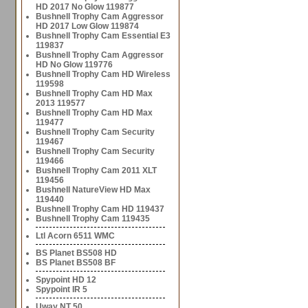
HD 2017 No Glow 119877
Bushnell Trophy Cam Aggressor
HD 2017 Low Glow 119874
Bushnell Trophy Cam Essential E3
119837
Bushnell Trophy Cam Aggressor
HD No Glow 119776
Bushnell Trophy Cam HD Wireless
119598
Bushnell Trophy Cam HD Max
2013 119577
Bushnell Trophy Cam HD Max
119477
Bushnell Trophy Cam Security
119467
Bushnell Trophy Cam Security
119466
Bushnell Trophy Cam 2011 XLT
119456
Bushnell NatureView HD Max
119440
Bushnell Trophy Cam HD 119437
Bushnell Trophy Cam 119435
Ltl Acorn 6511 WMC
BS Planet BS508 HD
BS Planet BS508 BF
Spypoint HD 12
Spypoint IR 5
Uway NT 50