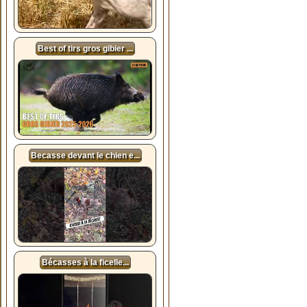
Best of tirs gros gibier ...
Becasse devant le chien e...
Bécasses à la ficelle...