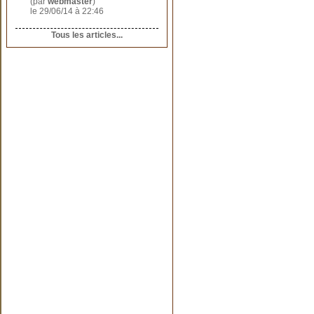
(par
webmaster
)
le 29/06/14 à 22:46
Tous les articles...