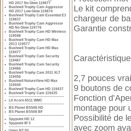
HD 2017 No Glow 119877
Le kit comprend
Bushnell Trophy Cam Aggressor
HD 2017 Low Glow 119874
Bushnell Trophy Cam Essential E3
chargeur de bat
119837
Bushnell Trophy Cam Aggressor
Garantie const
HD No Glow 119776
Bushnell Trophy Cam HD Wireless
119598
Bushnell Trophy Cam HD Max
2013 119577
Bushnell Trophy Cam HD Max
119477
Caractéristique
Bushnell Trophy Cam Security
119467
Bushnell Trophy Cam Security
119466
Bushnell Trophy Cam 2011 XLT
2,7 pouces vra
119456
Bushnell NatureView HD Max
119440
9 boutons de con
Bushnell Trophy Cam HD 119437
Bushnell Trophy Cam 119435
Fonction d'Aper
Ltl Acorn 6511 WMC
montage pour u
BS Planet BS508 HD
BS Planet BS508 BF
Possibilité de 
Spypoint HD 12
Spypoint IR 5
avec zoom avan
Uway NT 50