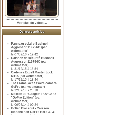
Voir plus de vidéos...
Derniers articles
Panneau solaire Bushnell
Aggressor 119756C
(par
webmaster
)
le 07/09/16 à 19:42
Caisson de sécurité Bushnell
Aggressor 119754C
(par
webmaster
)
le 31/12/15 à 18:54
Cadenas Excell Master Lock
M115
(par
webmaster
)
le 17/12/15 à 18:44
The Frame, accessoire caméra
GoPro
(par
webmaster
)
le 22/09/14 à 23:10
Mallette SP Gadgets POV Case
"GoPro Edition"
(par
webmaster
)
le 06/08/14 à 00:24
GoPro Blackout - Caisson
étanche noir GoPro Hero 3 / 3+