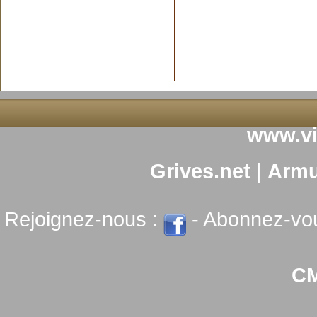
www.vi
Grives.net
|
Armu
Rejoignez-nous :
- Abonnez-vo
C