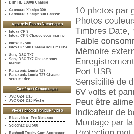
Drift HD 1080p Chasse
10 photos par 
Geonaute X'snipe 300
Geonaute X'snipe 300 Chasse
Photos couleurs
Appareils Photos Numériques
Timbres Date, 
Intova CP 9
Intova CP 9 Chasse sous marine
Faible consomm
Intova IC 500
Intova IC 500 Chasse sous marine
Mémoire extern
Sony DSC TX7
Enregistrement
Sony DSC TX7 Chasse sous
marine
Port USB
Panasonic Lumix TZ7
Panasonic Lumix TZ7 Chasse
Sensibilité de d
sous marine
Caméras / Caméscopes
6V volts et pan
JVC GZ-HD10
Peut être alime
JVC GZ-HD10 Pêche
Indicateur de ba
Pièges photographique / vidéo
Blazevideo - Pro Distance
Montage par la 
Solognac BG 500
Protection mot 
Bushnell Trophy Cam Aggressor