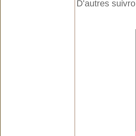
D'autres suivron