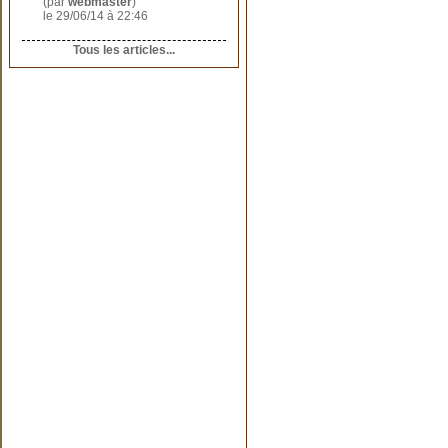
(par
webmaster
)
le 29/06/14 à 22:46
Tous les articles...