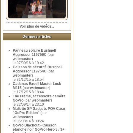
Voir plus de vidéos...
Derniers articles
Panneau solaire Bushnell
Aggressor 119756C
(par
webmaster
)
le 07/09/16 à 19:42
Caisson de sécurité Bushnell
Aggressor 119754C
(par
webmaster
)
le 31/12/15 à 18:54
Cadenas Excell Master Lock
M115
(par
webmaster
)
le 17/12/15 à 18:44
The Frame, accessoire caméra
GoPro
(par
webmaster
)
le 22/09/14 à 23:10
Mallette SP Gadgets POV Case
"GoPro Edition"
(par
webmaster
)
le 06/08/14 à 00:24
GoPro Blackout - Caisson
étanche noir GoPro Hero 3 / 3+