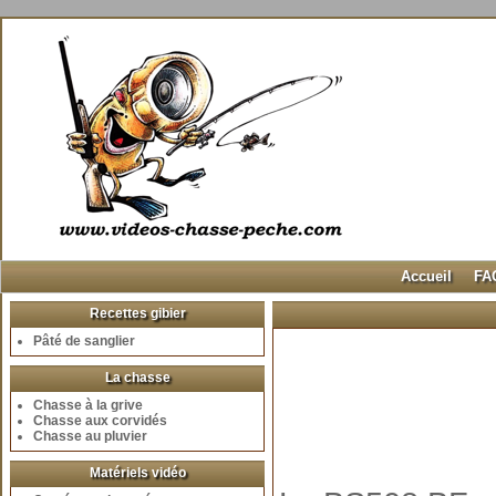
Accueil
FA
Recettes gibier
Pâté de sanglier
La chasse
Chasse à la grive
Chasse aux corvidés
Chasse au pluvier
Matériels vidéo