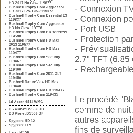
HD 2017 No Glow 119877
- Connexion T
Bushnell Trophy Cam Aggressor
HD 2017 Low Glow 119874
Bushnell Trophy Cam Essential E3
- Connexion po
119837
Bushnell Trophy Cam Aggressor
- Port USB
HD No Glow 119776
Bushnell Trophy Cam HD Wireless
- Protection pa
119598
Bushnell Trophy Cam HD Max
2013 119577
- Prévisualisa
Bushnell Trophy Cam HD Max
119477
2.7" TFT (6.85
Bushnell Trophy Cam Security
119467
Bushnell Trophy Cam Security
- Rechargeable
119466
Bushnell Trophy Cam 2011 XLT
119456
Bushnell NatureView HD Max
119440
Bushnell Trophy Cam HD 119437
Bushnell Trophy Cam 119435
Le procédé "Bla
Ltl Acorn 6511 WMC
comme de nuit. 
BS Planet BS508 HD
BS Planet BS508 BF
autres appareils
Spypoint HD 12
Spypoint IR 5
fins de surveil
Uway NT 50