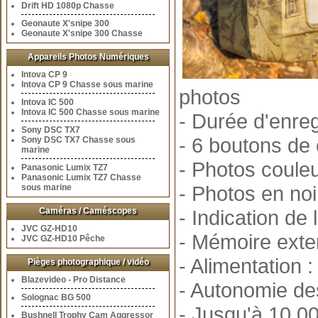
Drift HD 1080p Chasse
Geonaute X'snipe 300
Geonaute X'snipe 300 Chasse
Appareils Photos Numériques
Intova CP 9
Intova CP 9 Chasse sous marine
photos
Intova IC 500
Intova IC 500 Chasse sous marine
- Durée d'enreg
Sony DSC TX7
- 6 boutons d
Sony DSC TX7 Chasse sous
marine
- Photos couleu
Panasonic Lumix TZ7
Panasonic Lumix TZ7 Chasse
- Photos en noi
sous marine
Caméras / Caméscopes
- Indication de
JVC GZ-HD10
- Mémoire exte
JVC GZ-HD10 Pêche
- Alimentation :
Pièges photographique / vidéo
Blazevideo - Pro Distance
- Autonomie des
Solognac BG 500
- Jusqu'à 10.00
Bushnell Trophy Cam Aggressor