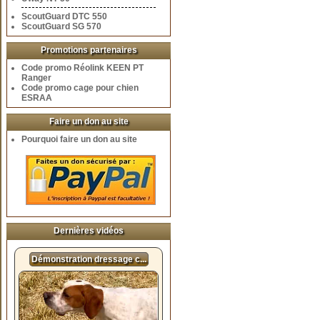
ScoutGuard DTC 550
ScoutGuard SG 570
Promotions partenaires
Code promo Réolink KEEN PT
Ranger
Code promo cage pour chien
ESRAA
Faire un don au site
Pourquoi faire un don au site
Dernières vidéos
Démonstration dressage c...