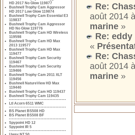
HD 2017 No Glow 119877
Re: Chas
Bushnell Trophy Cam Aggressor
HD 2017 Low Glow 119874
Bushnell Trophy Cam Essential E3
119837
marine
»
Bushnell Trophy Cam Aggressor
HD No Glow 119776
Bushnell Trophy Cam HD Wireless
Re: eddy 
119598
Bushnell Trophy Cam HD Max
«
Présenta
2013 119577
Bushnell Trophy Cam HD Max
Re: Chas
119477
Bushnell Trophy Cam Security
119467
Bushnell Trophy Cam Security
119466
marine
»
Bushnell Trophy Cam 2011 XLT
119456
Bushnell NatureView HD Max
119440
Bushnell Trophy Cam HD 119437
Bushnell Trophy Cam 119435
Ltl Acorn 6511 WMC
BS Planet BS508 HD
BS Planet BS508 BF
Spypoint HD 12
Spypoint IR 5
Uway NT 50