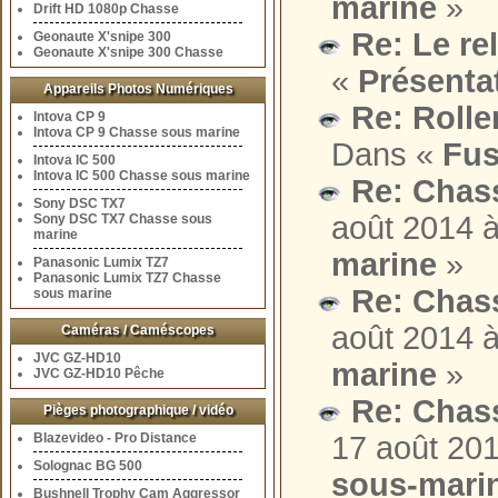
marine
»
Drift HD 1080p Chasse
Re: Le re
Geonaute X'snipe 300
Geonaute X'snipe 300 Chasse
«
Présenta
Appareils Photos Numériques
Re: Rolle
Intova CP 9
Intova CP 9 Chasse sous marine
Dans «
Fus
Intova IC 500
Intova IC 500 Chasse sous marine
Re: Chas
Sony DSC TX7
Sony DSC TX7 Chasse sous
marine
marine
»
Panasonic Lumix TZ7
Panasonic Lumix TZ7 Chasse
Re: Chas
sous marine
Caméras / Caméscopes
JVC GZ-HD10
marine
»
JVC GZ-HD10 Pêche
Re: Chas
Pièges photographique / vidéo
Blazevideo - Pro Distance
Solognac BG 500
sous-mari
Bushnell Trophy Cam Aggressor