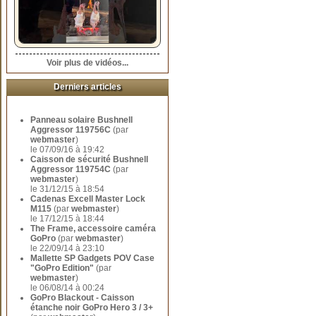
Voir plus de vidéos...
Derniers articles
Panneau solaire Bushnell
Aggressor 119756C
(par
webmaster
)
le 07/09/16 à 19:42
Caisson de sécurité Bushnell
Aggressor 119754C
(par
webmaster
)
le 31/12/15 à 18:54
Cadenas Excell Master Lock
M115
(par
webmaster
)
le 17/12/15 à 18:44
The Frame, accessoire caméra
GoPro
(par
webmaster
)
le 22/09/14 à 23:10
Mallette SP Gadgets POV Case
"GoPro Edition"
(par
webmaster
)
le 06/08/14 à 00:24
GoPro Blackout - Caisson
étanche noir GoPro Hero 3 / 3+