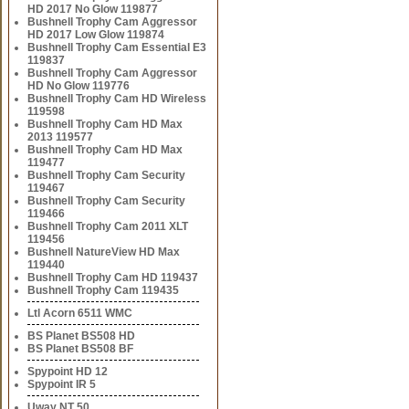
HD 2017 No Glow 119877
Bushnell Trophy Cam Aggressor
HD 2017 Low Glow 119874
Bushnell Trophy Cam Essential E3
119837
Bushnell Trophy Cam Aggressor
HD No Glow 119776
Bushnell Trophy Cam HD Wireless
119598
Bushnell Trophy Cam HD Max
2013 119577
Bushnell Trophy Cam HD Max
119477
Bushnell Trophy Cam Security
119467
Bushnell Trophy Cam Security
119466
Bushnell Trophy Cam 2011 XLT
119456
Bushnell NatureView HD Max
119440
Bushnell Trophy Cam HD 119437
Bushnell Trophy Cam 119435
Ltl Acorn 6511 WMC
BS Planet BS508 HD
BS Planet BS508 BF
Spypoint HD 12
Spypoint IR 5
Uway NT 50