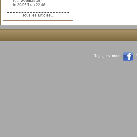
(par
webmaster
)
le 29/06/14 à 22:46
Tous les articles...
Rejoignez-nous :
- 