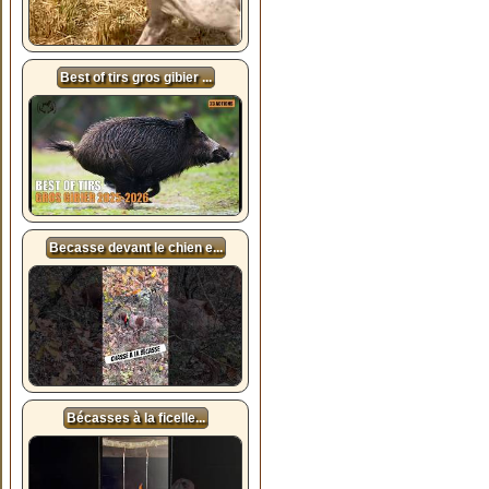
Best of tirs gros gibier ...
Becasse devant le chien e...
Bécasses à la ficelle...