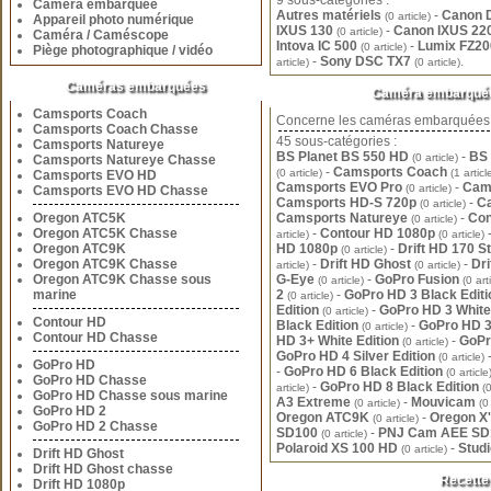
9 sous-catégories :
Caméra embarquée
Autres matériels
-
Canon D
(0 article)
Appareil photo numérique
IXUS 130
-
Canon IXUS 22
(0 article)
Caméra / Caméscope
Intova IC 500
-
Lumix FZ2
(0 article)
Piège photographique / vidéo
-
Sony DSC TX7
.
article)
(0 article)
Caméras embarquées
Caméra embarqu
Camsports Coach
Concerne les caméras embarquées
Camsports Coach Chasse
45 sous-catégories :
Camsports Natureye
BS Planet BS 550 HD
-
BS 
(0 article)
Camsports Natureye Chasse
-
Camsports Coach
(0 article)
(1 articl
Camsports EVO HD
Camsports EVO Pro
-
Cam
(0 article)
Camsports EVO HD Chasse
Camsports HD-S 720p
-
C
(0 article)
Oregon ATC5K
Camsports Natureye
-
Con
(0 article)
Oregon ATC5K Chasse
-
Contour HD 1080p
article)
(0 article)
Oregon ATC9K
HD 1080p
-
Drift HD 170 S
(0 article)
Oregon ATC9K Chasse
-
Drift HD Ghost
-
Dr
article)
(0 article)
Oregon ATC9K Chasse sous
G-Eye
-
GoPro Fusion
(0 article)
(0 art
marine
2
-
GoPro HD 3 Black Edit
(0 article)
Edition
-
GoPro HD 3 White
(0 article)
Contour HD
Black Edition
-
GoPro HD 3+
(0 article)
Contour HD Chasse
HD 3+ White Edition
-
GoPr
(0 article)
GoPro HD 4 Silver Edition
(0 article)
GoPro HD
-
GoPro HD 6 Black Edition
(0 article
GoPro HD Chasse
-
GoPro HD 8 Black Edition
article)
(0
GoPro HD Chasse sous marine
A3 Extreme
-
Mouvicam
(0 article)
(0
GoPro HD 2
Oregon ATC9K
-
Oregon X
(0 article)
GoPro HD 2 Chasse
SD100
-
PNJ Cam AEE SD1
(0 article)
Polaroid XS 100 HD
-
Studi
(0 article)
Drift HD Ghost
Drift HD Ghost chasse
Recett
Drift HD 1080p