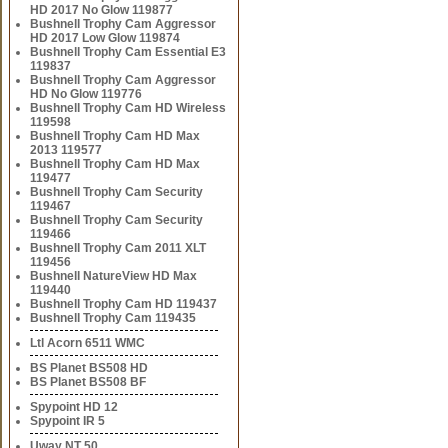
HD 2017 No Glow 119877
Bushnell Trophy Cam Aggressor
HD 2017 Low Glow 119874
Bushnell Trophy Cam Essential E3
119837
Bushnell Trophy Cam Aggressor
HD No Glow 119776
Bushnell Trophy Cam HD Wireless
119598
Bushnell Trophy Cam HD Max
2013 119577
Bushnell Trophy Cam HD Max
119477
Bushnell Trophy Cam Security
119467
Bushnell Trophy Cam Security
119466
Bushnell Trophy Cam 2011 XLT
119456
Bushnell NatureView HD Max
119440
Bushnell Trophy Cam HD 119437
Bushnell Trophy Cam 119435
Ltl Acorn 6511 WMC
BS Planet BS508 HD
BS Planet BS508 BF
Spypoint HD 12
Spypoint IR 5
Uway NT 50