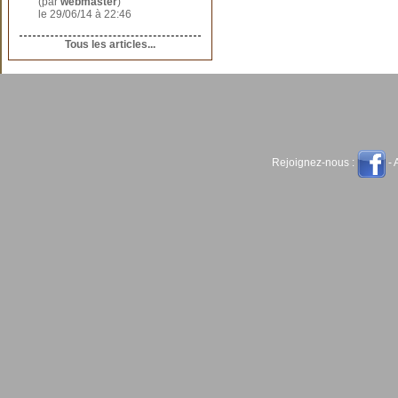
(par
webmaster
)
le 29/06/14 à 22:46
Tous les articles...
Rejoignez-nous :
- 