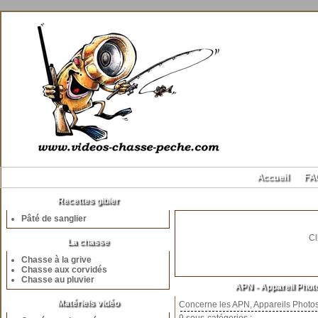
Accueil
FA
Recettes gibier
Pâté de sanglier
Cl
La chasse
Chasse à la grive
Chasse aux corvidés
Chasse au pluvier
APN - Appareil Pho
Matériels vidéo
Concerne les APN, Appareils Phot