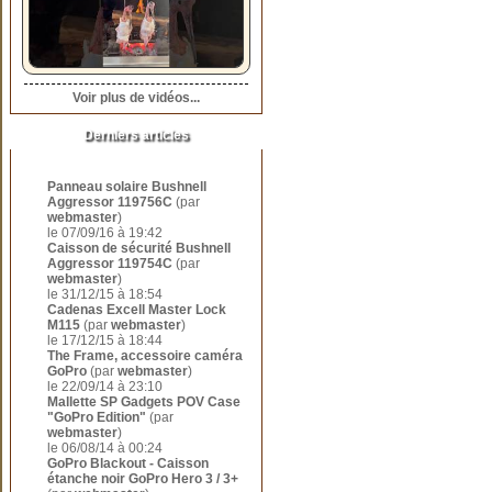
Voir plus de vidéos...
Derniers articles
Panneau solaire Bushnell
Aggressor 119756C
(par
webmaster
)
le 07/09/16 à 19:42
Caisson de sécurité Bushnell
Aggressor 119754C
(par
webmaster
)
le 31/12/15 à 18:54
Cadenas Excell Master Lock
M115
(par
webmaster
)
le 17/12/15 à 18:44
The Frame, accessoire caméra
GoPro
(par
webmaster
)
le 22/09/14 à 23:10
Mallette SP Gadgets POV Case
"GoPro Edition"
(par
webmaster
)
le 06/08/14 à 00:24
GoPro Blackout - Caisson
étanche noir GoPro Hero 3 / 3+