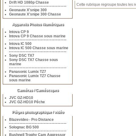
Drift HD 1080p Chasse
Cette rubrique regroupe toutes les r
Geonaute X'snipe 300
Geonaute X'snipe 300 Chasse
Appareils Photos Numériques
Intova CP 9
Intova CP 9 Chasse sous marine
Intova IC 500
Intova IC 500 Chasse sous marine
Sony DSC TX7
Sony DSC TX7 Chasse sous
marine
Panasonic Lumix TZ7
Panasonic Lumix TZ7 Chasse
sous marine
Caméras / Caméscopes
JVC GZ-HD10
JVC GZ-HD10 Pêche
Pièges photographique / vidéo
Blazevideo - Pro Distance
Solognac BG 500
Bushnell Trophy Cam Aggressor