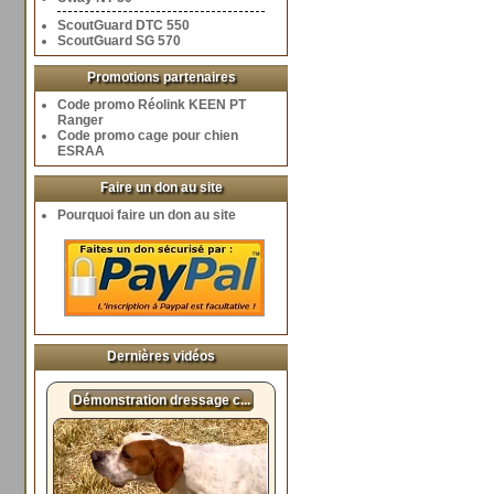
ScoutGuard DTC 550
ScoutGuard SG 570
Promotions partenaires
Code promo Réolink KEEN PT
Ranger
Code promo cage pour chien
ESRAA
Faire un don au site
Pourquoi faire un don au site
Dernières vidéos
Démonstration dressage c...