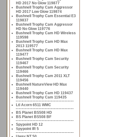
HD 2017 No Glow 119877
Bushnell Trophy Cam Aggressor
HD 2017 Low Glow 119874
Bushnell Trophy Cam Essential E3
119837
Bushnell Trophy Cam Aggressor
HD No Glow 119776
Bushnell Trophy Cam HD Wireless
119598
Bushnell Trophy Cam HD Max
2013 119577
Bushnell Trophy Cam HD Max
119477
Bushnell Trophy Cam Security
119467
Bushnell Trophy Cam Security
119466
Bushnell Trophy Cam 2011 XLT
119456
Bushnell NatureView HD Max
119440
Bushnell Trophy Cam HD 119437
Bushnell Trophy Cam 119435
Ltl Acorn 6511 WMC
BS Planet BS508 HD
BS Planet BS508 BF
Spypoint HD 12
Spypoint IR 5
Uway NT 50