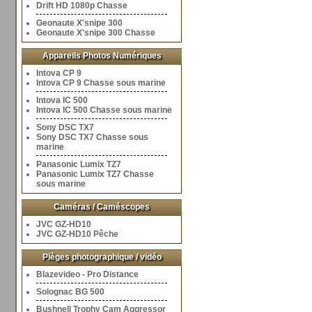
Drift HD 1080p Chasse
Geonaute X'snipe 300
Geonaute X'snipe 300 Chasse
Appareils Photos Numériques
Intova CP 9
Intova CP 9 Chasse sous marine
Intova IC 500
Intova IC 500 Chasse sous marine
Sony DSC TX7
Sony DSC TX7 Chasse sous
marine
Panasonic Lumix TZ7
Panasonic Lumix TZ7 Chasse
sous marine
Caméras / Caméscopes
JVC GZ-HD10
JVC GZ-HD10 Pêche
Pièges photographique / vidéo
Blazevideo - Pro Distance
Solognac BG 500
Bushnell Trophy Cam Aggressor