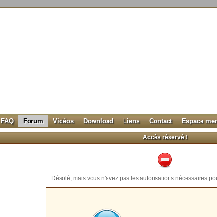
FAQ
Forum
Vidéos
Download
Liens
Contact
Espace me
Accès réservé !
Désolé, mais vous n'avez pas les autorisations nécessaires po