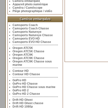
Caméra embarquée
Appareil photo numérique
Caméra / Caméscope
Piège photographique / vidéo
Caméras embarquées
Camsports Coach
Camsports Coach Chasse
Camsports Natureye
Camsports Natureye Chasse
Camsports EVO HD
Camsports EVO HD Chasse
Oregon ATC5K
Oregon ATC5K Chasse
Oregon ATC9K
Oregon ATC9K Chasse
Oregon ATC9K Chasse sous
marine
Contour HD
Contour HD Chasse
GoPro HD
GoPro HD Chasse
GoPro HD Chasse sous marine
GoPro HD 2
GoPro HD 2 Chasse
Drift HD Ghost
Drift HD Ghost chasse
Drift HD 1080p