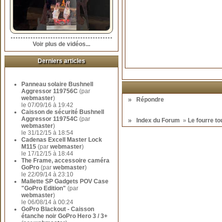
Voir plus de vidéos...
Derniers articles
Panneau solaire Bushnell
Aggressor 119756C
(par
webmaster
)
Répondre
le 07/09/16 à 19:42
Caisson de sécurité Bushnell
Aggressor 119754C
(par
Index du Forum
»
Le fourre tou
webmaster
)
le 31/12/15 à 18:54
Cadenas Excell Master Lock
M115
(par
webmaster
)
le 17/12/15 à 18:44
The Frame, accessoire caméra
GoPro
(par
webmaster
)
le 22/09/14 à 23:10
Mallette SP Gadgets POV Case
"GoPro Edition"
(par
webmaster
)
le 06/08/14 à 00:24
GoPro Blackout - Caisson
étanche noir GoPro Hero 3 / 3+