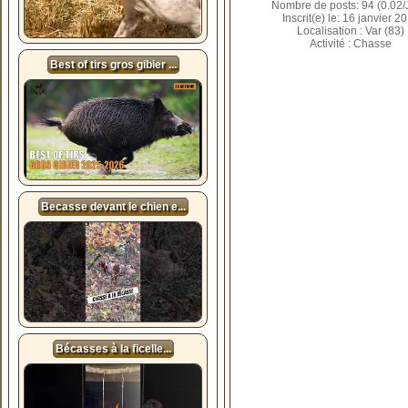
Nombre de posts: 94 (0.02/
Inscrit(e) le: 16 janvier 2
Localisation : Var (83)
Activité : Chasse
Best of tirs gros gibier ...
Becasse devant le chien e...
Bécasses à la ficelle...