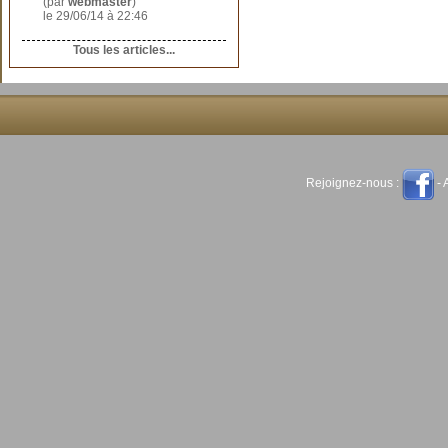
(par
webmaster
)
le 29/06/14 à 22:46
Tous les articles...
Rejoignez-nous :
- 