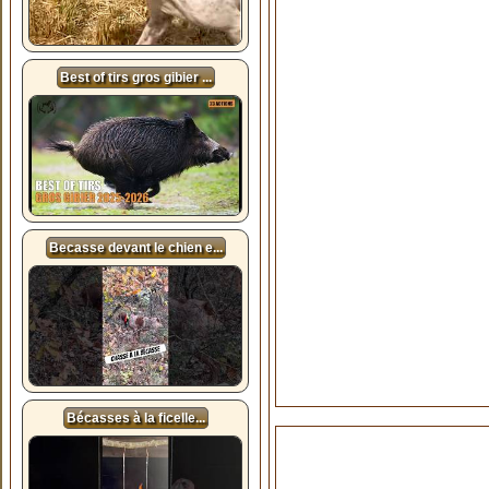
Best of tirs gros gibier ...
Becasse devant le chien e...
Bécasses à la ficelle...