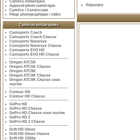
Caméra embarquée
Répondre
Appareil photo numérique
Caméra / Caméscope
Piège photographique / vidéo
Caméras embarquées
Camsports Coach
Camsports Coach Chasse
Camsports Natureye
Camsports Natureye Chasse
Camsports EVO HD
Camsports EVO HD Chasse
Oregon ATC5K
Oregon ATC5K Chasse
Oregon ATC9K
Oregon ATC9K Chasse
Oregon ATC9K Chasse sous
marine
Contour HD
Contour HD Chasse
GoPro HD
GoPro HD Chasse
GoPro HD Chasse sous marine
GoPro HD 2
GoPro HD 2 Chasse
Drift HD Ghost
Drift HD Ghost chasse
Drift HD 1080p