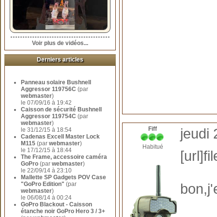
Voir plus de vidéos...
Derniers articles
Panneau solaire Bushnell
Aggressor 119756C
(par
webmaster
)
le 07/09/16 à 19:42
Caisson de sécurité Bushnell
Aggressor 119754C
(par
webmaster
)
Fiff
jeudi
le 31/12/15 à 18:54
Cadenas Excell Master Lock
M115
(par
webmaster
)
Habitué
le 17/12/15 à 18:44
[url]
The Frame, accessoire caméra
GoPro
(par
webmaster
)
le 22/09/14 à 23:10
Mallette SP Gadgets POV Case
"GoPro Edition"
(par
bon,j'
webmaster
)
le 06/08/14 à 00:24
GoPro Blackout - Caisson
étanche noir GoPro Hero 3 / 3+