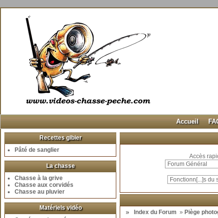
Accueil
FA
Recettes gibier
Pâté de sanglier
Accès rapi
La chasse
Chasse à la grive
Chasse aux corvidés
Chasse au pluvier
Matériels vidéo
Index du Forum
»
Piège photo