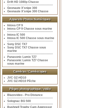
Drift HD 1080p Chasse
Geonaute X'snipe 300
Geonaute X'snipe 300 Chasse
Appareils Photos Numériques
Intova CP 9
Intova CP 9 Chasse sous marine
Intova IC 500
Intova IC 500 Chasse sous marine
Sony DSC TX7
Sony DSC TX7 Chasse sous
marine
Panasonic Lumix TZ7
Panasonic Lumix TZ7 Chasse
sous marine
Caméras / Caméscopes
JVC GZ-HD10
JVC GZ-HD10 Pêche
Pièges photographique / vidéo
Blazevideo - Pro Distance
Solognac BG 500
Bushnell Trophy Cam Aggressor