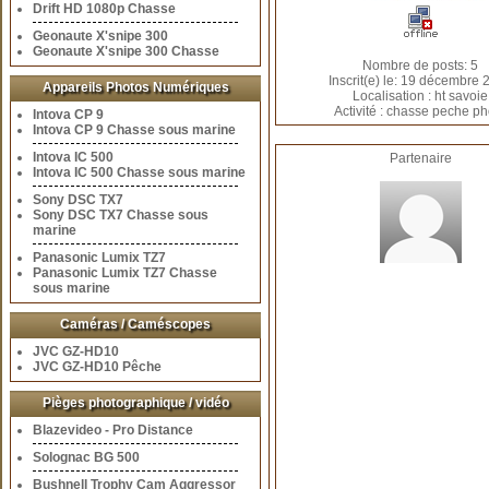
Drift HD 1080p Chasse
Geonaute X'snipe 300
Geonaute X'snipe 300 Chasse
Nombre de posts: 5
Inscrit(e) le: 19 décembre 
Appareils Photos Numériques
Localisation : ht savoie
Activité : chasse peche ph
Intova CP 9
Intova CP 9 Chasse sous marine
Intova IC 500
Partenaire
Intova IC 500 Chasse sous marine
Sony DSC TX7
Sony DSC TX7 Chasse sous
marine
Panasonic Lumix TZ7
Panasonic Lumix TZ7 Chasse
sous marine
Caméras / Caméscopes
JVC GZ-HD10
JVC GZ-HD10 Pêche
Pièges photographique / vidéo
Blazevideo - Pro Distance
Solognac BG 500
Bushnell Trophy Cam Aggressor