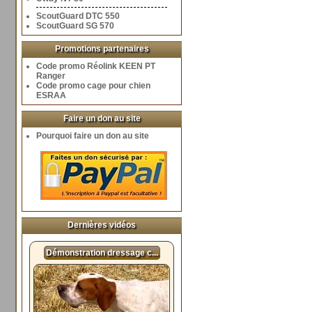
ScoutGuard DTC 550
ScoutGuard SG 570
Promotions partenaires
Code promo Réolink KEEN PT
Ranger
Code promo cage pour chien
ESRAA
Faire un don au site
Pourquoi faire un don au site
Dernières vidéos
Démonstration dressage c...