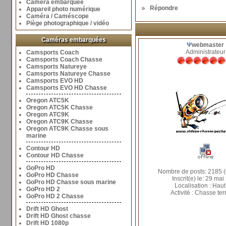
Caméra embarquée
Répondre
Appareil photo numérique
Caméra / Caméscope
Piège photographique / vidéo
Caméras embarquées
Ψ
webmaster
Administrateur
Camsports Coach
Camsports Coach Chasse
Camsports Natureye
Camsports Natureye Chasse
Camsports EVO HD
Camsports EVO HD Chasse
Oregon ATC5K
Oregon ATC5K Chasse
Oregon ATC9K
Oregon ATC9K Chasse
Oregon ATC9K Chasse sous
marine
Contour HD
Contour HD Chasse
GoPro HD
Nombre de posts: 2185 (
GoPro HD Chasse
Inscrit(e) le: 29 mai
GoPro HD Chasse sous marine
Localisation : Haut
GoPro HD 2
Activité : Chasse ter
GoPro HD 2 Chasse
Drift HD Ghost
Drift HD Ghost chasse
Drift HD 1080p