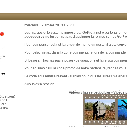
mercredi 16 janvier 2013 à 20:58
Les marges et le système imposé par GoPro à notre partenaire mett
accessoires
ne lui permet pas d'appliquer la remise sur les GoPr
Pour compenser cela et faire tout de même un geste, il a été conve
Pour cela, mettez dans la zone commentaire lors de la command
Si besoin, n'hésitez pas à poser vos questions et faire vos commenta
Pour en savoir sur le code promo de notre partenaire, rendez vous
Le code et la remise restent valables pour tous les autres matérie
A vous d'en profiter...
Vidéos chasse petit gibier
-
Vidéos 
0.39/Jour)
 2011
 Var
restre