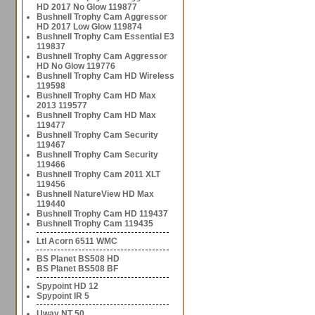
HD 2017 No Glow 119877
Bushnell Trophy Cam Aggressor
HD 2017 Low Glow 119874
Bushnell Trophy Cam Essential E3
119837
Bushnell Trophy Cam Aggressor
HD No Glow 119776
Bushnell Trophy Cam HD Wireless
119598
Bushnell Trophy Cam HD Max
2013 119577
Bushnell Trophy Cam HD Max
119477
Bushnell Trophy Cam Security
119467
Bushnell Trophy Cam Security
119466
Bushnell Trophy Cam 2011 XLT
119456
Bushnell NatureView HD Max
119440
Bushnell Trophy Cam HD 119437
Bushnell Trophy Cam 119435
Ltl Acorn 6511 WMC
BS Planet BS508 HD
BS Planet BS508 BF
Spypoint HD 12
Spypoint IR 5
Uway NT 50