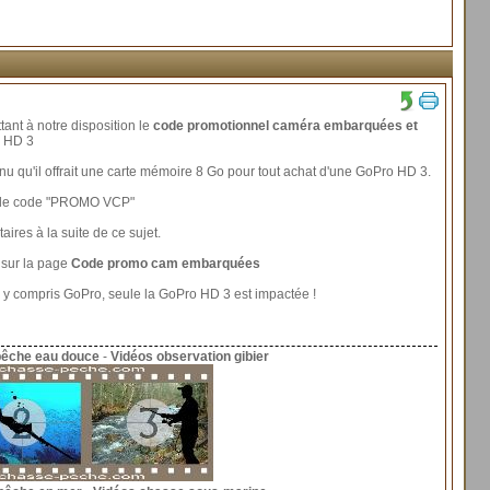
ant à notre disposition le
code promotionnel caméra embarquées et
o HD 3
nu qu'il offrait une carte mémoire 8 Go pour tout achat d'une GoPro HD 3.
e le code "PROMO VCP"
ires à la suite de ce sujet.
 sur la page
Code promo cam embarquées
ls y compris GoPro, seule la GoPro HD 3 est impactée !
pêche eau douce
-
Vidéos observation gibier