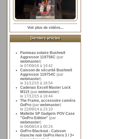
Voir plus de vidéos...
Derniers articles
Panneau solaire Bushnell
Aggressor 119756C
(par
webmaster
)
le 07/09/16 à 19:42
Caisson de sécurité Bushnell
Aggressor 119754C
(par
webmaster
)
le 31/12/15 à 18:54
Cadenas Excell Master Lock
M115
(par
webmaster
)
le 17/12/15 à 18:44
The Frame, accessoire caméra
GoPro
(par
webmaster
)
le 22/09/14 à 23:10
Mallette SP Gadgets POV Case
"GoPro Edition"
(par
webmaster
)
le 06/08/14 à 00:24
GoPro Blackout - Caisson
étanche noir GoPro Hero 3 / 3+