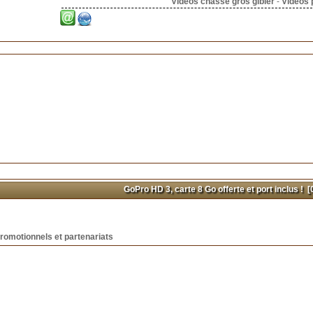
Vidéos chasse gros gibier
-
Vidéos 
GoPro HD 3, carte 8 Go offerte et port inclus !
[0
romotionnels et partenariats