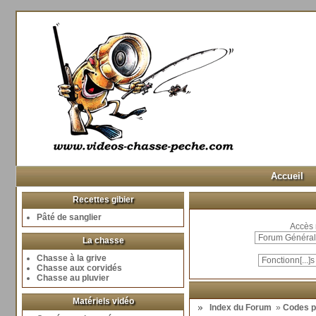
Accueil
Recettes gibier
Pâté de sanglier
Accès 
La chasse
Chasse à la grive
Chasse aux corvidés
Chasse au pluvier
Matériels vidéo
Index du Forum
»
Codes p