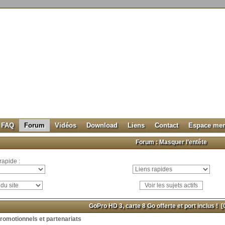
FAQ
Forum
Vidéos
Download
Liens
Contact
Espace me
Forum :
Masquer l’entête
rapide :
GoPro HD 3, carte 8 Go offerte et port inclus !
[0
romotionnels et partenariats