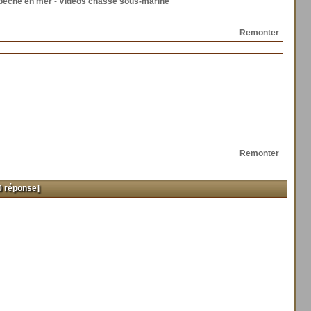
pêche en mer
-
Vidéos chasse sous-marine
Remonter
Remonter
 réponse]