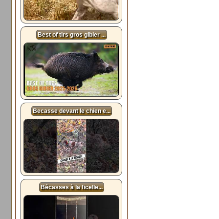
Best of tirs gros gibier ...
Becasse devant le chien e...
Bécasses à la ficelle...