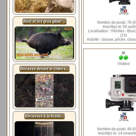
Best of tirs gros gibier ...
Nombre de posts: 76 (0
Inscrit(e) le: 06 aoû
Localisation : Vitrolles - Bo
(13)
Activité : chasse, pêche, cha
jp
Visiteur
Becasse devant le chien e...
Bécasses à la ficelle...
Nombre de posts: 49 (0
Inscrit(e) le: 14 novem