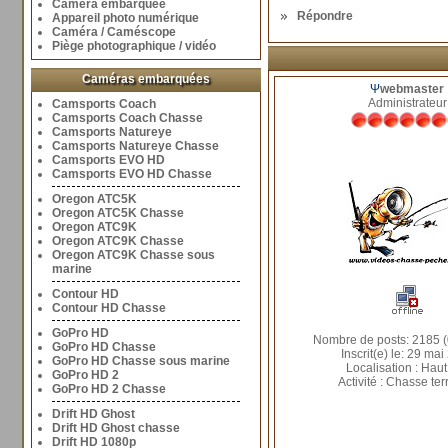
Caméra embarquée
Répondre
Appareil photo numérique
Caméra / Caméscope
Piège photographique / vidéo
Caméras embarquées
Ψ
webmaster
Administrateur
Camsports Coach
Camsports Coach Chasse
Camsports Natureye
Camsports Natureye Chasse
Camsports EVO HD
Camsports EVO HD Chasse
Oregon ATC5K
Oregon ATC5K Chasse
Oregon ATC9K
Oregon ATC9K Chasse
Oregon ATC9K Chasse sous
marine
Contour HD
Contour HD Chasse
GoPro HD
Nombre de posts: 2185 (
GoPro HD Chasse
Inscrit(e) le: 29 mai
GoPro HD Chasse sous marine
Localisation : Haut
GoPro HD 2
Activité : Chasse ter
GoPro HD 2 Chasse
Drift HD Ghost
Drift HD Ghost chasse
Drift HD 1080p