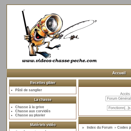
Accueil
Recettes gibier
Pâté de sanglier
Accès 
La chasse
Chasse à la grive
Chasse aux corvidés
Chasse au pluvier
Matériels vidéo
Index du Forum
»
Codes p