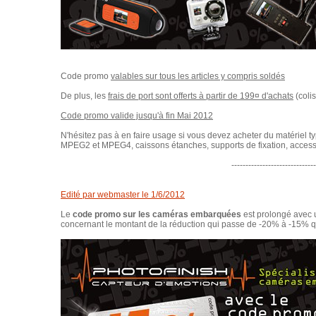
Code promo
valables sur tous les articles y compris soldés
De plus, les
frais de port sont offerts à partir de 199¤ d'achats
(coli
Code promo valide jusqu'à fin Mai 2012
N'hésitez pas à en faire usage si vous devez acheter du matériel
MPEG2 et MPEG4, caissons étanches, supports de fixation, accesso
------------------------------
Edité par webmaster le 1/6/2012
Le
code promo sur les caméras embarquées
est prolongé avec 
concernant le montant de la réduction qui passe de -20% à -15% q