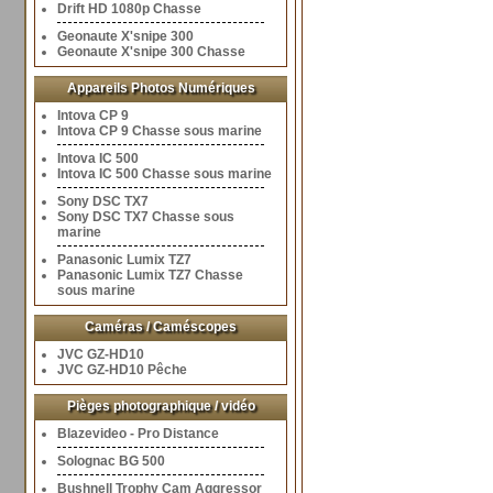
Drift HD 1080p Chasse
Geonaute X'snipe 300
Geonaute X'snipe 300 Chasse
Appareils Photos Numériques
Intova CP 9
Intova CP 9 Chasse sous marine
Intova IC 500
Intova IC 500 Chasse sous marine
Sony DSC TX7
Sony DSC TX7 Chasse sous
marine
Panasonic Lumix TZ7
Panasonic Lumix TZ7 Chasse
sous marine
Caméras / Caméscopes
JVC GZ-HD10
JVC GZ-HD10 Pêche
Pièges photographique / vidéo
Blazevideo - Pro Distance
Solognac BG 500
Bushnell Trophy Cam Aggressor