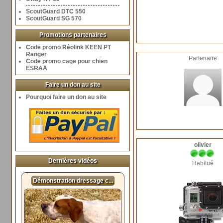
ScoutGuard DTC 550
ScoutGuard SG 570
Promotions partenaires
Code promo Réolink KEEN PT
Ranger
Partenaire
Code promo cage pour chien
ESRAA
Faire un don au site
Pourquoi faire un don au site
olivier
Dernières vidéos
Habitué
Démonstration dressage c...