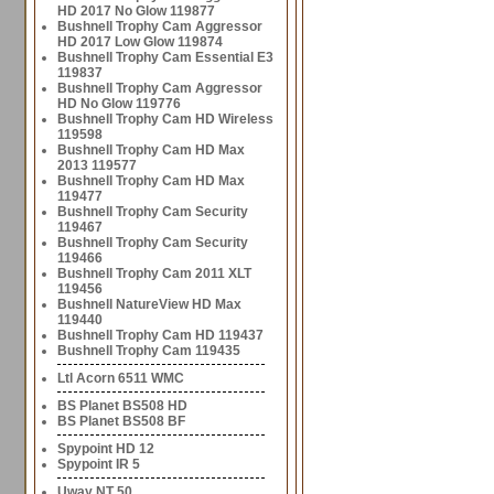
HD 2017 No Glow 119877
Bushnell Trophy Cam Aggressor
HD 2017 Low Glow 119874
Bushnell Trophy Cam Essential E3
119837
Bushnell Trophy Cam Aggressor
HD No Glow 119776
Bushnell Trophy Cam HD Wireless
119598
Bushnell Trophy Cam HD Max
2013 119577
Bushnell Trophy Cam HD Max
119477
Bushnell Trophy Cam Security
119467
Bushnell Trophy Cam Security
119466
Bushnell Trophy Cam 2011 XLT
119456
Bushnell NatureView HD Max
119440
Bushnell Trophy Cam HD 119437
Bushnell Trophy Cam 119435
Ltl Acorn 6511 WMC
BS Planet BS508 HD
BS Planet BS508 BF
Spypoint HD 12
Spypoint IR 5
Uway NT 50