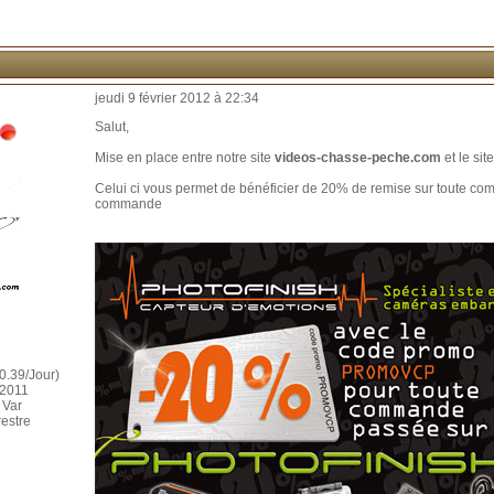
jeudi 9 février 2012 à 22:34
Salut,
Mise en place entre notre site
videos-chasse-peche.com
et le sit
Celui ci vous permet de bénéficier de 20% de remise sur toute co
commande
0.39/Jour)
 2011
 Var
restre