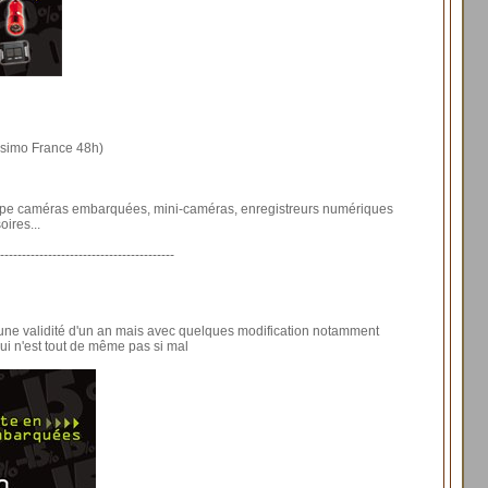
ssimo France 48h)
 type caméras embarquées, mini-caméras, enregistreurs numériques
ires...
----------------------------------------
une validité d'un an mais avec quelques modification notamment
ui n'est tout de même pas si mal