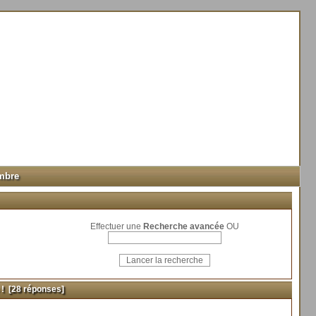
mbre
Effectuer une
Recherche avancée
OU
!
[28 réponses]