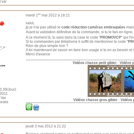
t var
er
mardi 1
mai 2012 à 18:21
salut,
jp je n'ai pas utilisé le
code réduction caméras embraquées
mais 
Avant la validation définitive de ta commande, si tu le fais en ligne,
A ce moment là, tu saisi dans la case le code "
PROMOVCP
" qui t'
Si tu commandes par téléphone il suffit de mentionner le code "
PR
Rien de plus simple non ?
A toi maintenant de savoir en faire bon usage si tu en as besoin et si
Merci d'avance
Vidéos chasse petit gibier
-
Vidéos 
0.39/Jour)
 2011
 Var
Vidéos chasse gros gibier
-
Vidéos 
restre
jeudi 3 mai 2012 à 21:22