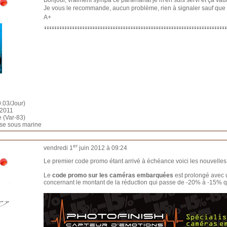
Bonjour, vraiment sympa ce partenariat je m'en suis servi et ça vaut
Je vous le recommande, aucun problème, rien à signaler sauf qu
A+
.03/Jour)
n 2011
e (Var-83)
sse sous marine
er
vendredi 1
juin 2012 à 09:24
Le premier code promo étant arrivé à échéance voici les nouvelles
Le
code promo sur les caméras embarquées
est prolongé avec 
concernant le montant de la réduction qui passe de -20% à -15% q