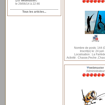
(par
webmaster
)
le 29/06/14 à 22:46
Tous les articles...
Nombre de posts: 144 (0
Inscrit(e) le: 24 jui
Localisation : La Farlèd
Activité : Chasse,Peche ,Cha
Ψ
webmaster
Administrateur