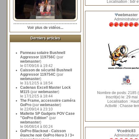
Localisation : bdr e
Ψ
webmaster
Administrateur
Voir plus de vidéos...
Derniers articles
Panneau solaire Bushnell
Aggressor 119756C
(par
webmaster
)
le 07/09/16 à 19:42
Caisson de sécurité Bushnell
Aggressor 119754C
(par
webmaster
)
le 31/12/15 à 18:54
Cadenas Excell Master Lock
M115
(par
webmaster
)
Nombre de posts: 2185 (
le 17/12/15 à 18:44
Inscrit(e) le: 29 mai
The Frame, accessoire caméra
Localisation : Haut
GoPro
(par
webmaster
)
Activité : Chasse ter
le 22/09/14 à 23:10
Mallette SP Gadgets POV Case
"GoPro Edition"
(par
webmaster
)
le 06/08/14 à 00:24
GoPro Blackout - Caisson
Ψ
cedric83
étanche noir GoPro Hero 3 / 3+
Administrateur