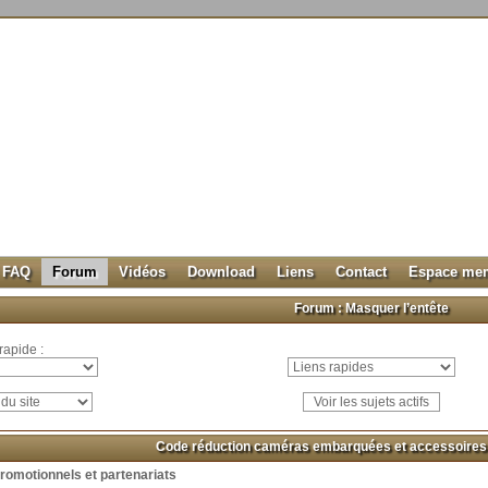
FAQ
Forum
Vidéos
Download
Liens
Contact
Espace me
Forum :
Masquer l’entête
rapide :
Code réduction caméras embarquées et accessoires 
romotionnels et partenariats