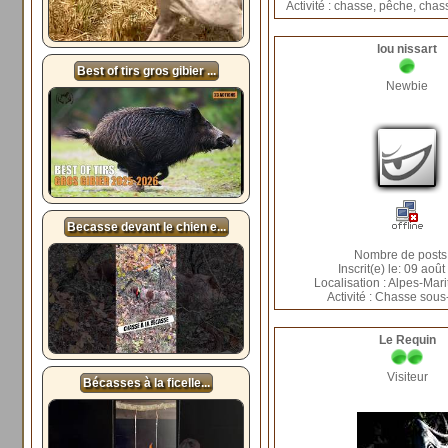
Activité : chasse, pêche, cha
lou nissart
Best of tirs gros gibier ...
Newbie
Becasse devant le chien e...
Nombre de posts
Inscrit(e) le: 09 aoû
Localisation : Alpes-Mari
Activité : Chasse sou
Le Requin
Visiteur
Bécasses à la ficelle...