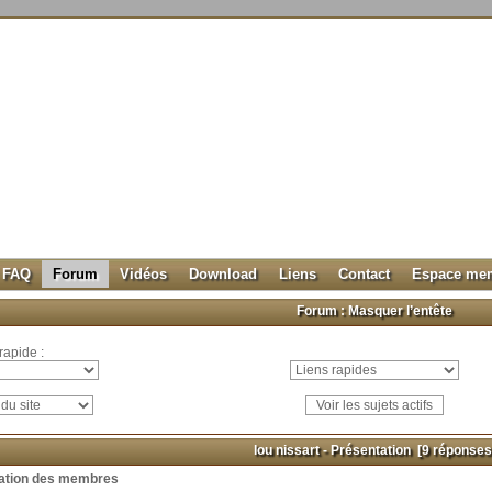
FAQ
Forum
Vidéos
Download
Liens
Contact
Espace me
Forum :
Masquer l’entête
rapide :
lou nissart - Présentation
[9 réponses
ation des membres