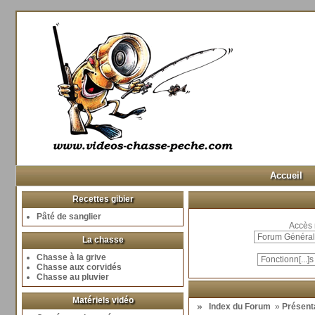
Accueil
Recettes gibier
Pâté de sanglier
Accès 
La chasse
Chasse à la grive
Chasse aux corvidés
Chasse au pluvier
Matériels vidéo
Index du Forum
»
Présent