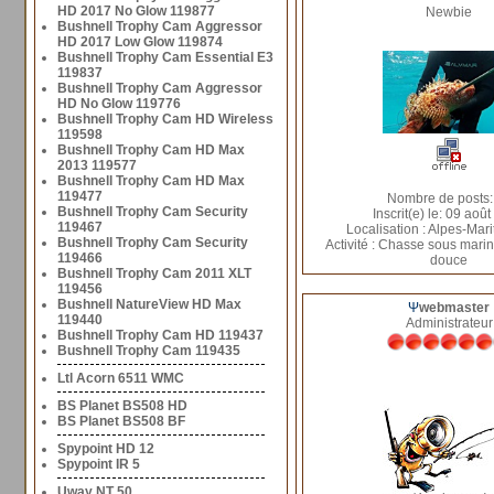
HD 2017 No Glow 119877
Newbie
Bushnell Trophy Cam Aggressor
HD 2017 Low Glow 119874
Bushnell Trophy Cam Essential E3
119837
Bushnell Trophy Cam Aggressor
HD No Glow 119776
Bushnell Trophy Cam HD Wireless
119598
Bushnell Trophy Cam HD Max
2013 119577
Bushnell Trophy Cam HD Max
119477
Nombre de posts:
Bushnell Trophy Cam Security
Inscrit(e) le: 09 aoû
119467
Localisation : Alpes-Mari
Bushnell Trophy Cam Security
Activité : Chasse sous mari
119466
douce
Bushnell Trophy Cam 2011 XLT
119456
Bushnell NatureView HD Max
Ψ
webmaster
119440
Administrateur
Bushnell Trophy Cam HD 119437
Bushnell Trophy Cam 119435
Ltl Acorn 6511 WMC
BS Planet BS508 HD
BS Planet BS508 BF
Spypoint HD 12
Spypoint IR 5
Uway NT 50