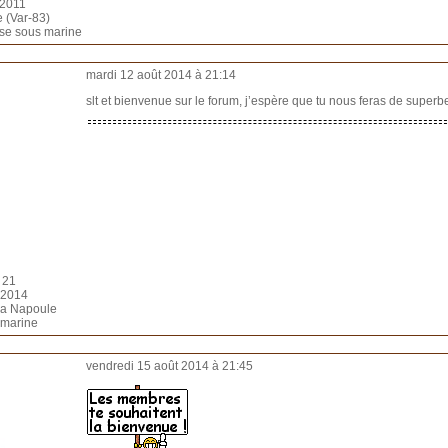
n 2011
e (Var-83)
sse sous marine
mardi 12 août 2014 à 21:14
slt et bienvenue sur le forum, j’espère que tu nous feras de super
 21
t 2014
 la Napoule
 marine
vendredi 15 août 2014 à 21:45