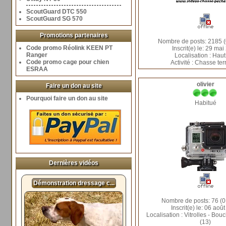
ScoutGuard DTC 550
ScoutGuard SG 570
Promotions partenaires
Nombre de posts: 2185 (
Code promo Réolink KEEN PT
Inscrit(e) le: 29 mai
Ranger
Localisation : Haut
Code promo cage pour chien
Activité : Chasse ter
ESRAA
olivier
Faire un don au site
Pourquoi faire un don au site
Habitué
Dernières vidéos
Démonstration dressage c...
Nombre de posts: 76 (0
Inscrit(e) le: 06 aoû
Localisation : Vitrolles - Bo
(13)