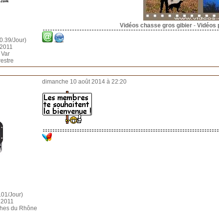
Vidéos chasse gros gibier
-
Vidéos 
0.39/Jour)
 2011
 Var
restre
dimanche 10 août 2014 à 22:20
.01/Jour)
t 2011
uches du Rhône