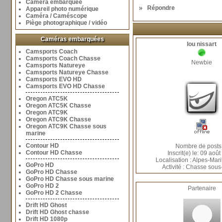
Caméra embarquée
Répondre
Appareil photo numérique
Caméra / Caméscope
Piège photographique / vidéo
Caméras embarquées
lou nissart
Camsports Coach
Camsports Coach Chasse
Newbie
Camsports Natureye
Camsports Natureye Chasse
Camsports EVO HD
Camsports EVO HD Chasse
Oregon ATC5K
Oregon ATC5K Chasse
Oregon ATC9K
Oregon ATC9K Chasse
Oregon ATC9K Chasse sous
marine
Contour HD
Nombre de posts
Contour HD Chasse
Inscrit(e) le: 09 aoû
Localisation : Alpes-Mari
GoPro HD
Activité : Chasse sou
GoPro HD Chasse
GoPro HD Chasse sous marine
GoPro HD 2
Partenaire
GoPro HD 2 Chasse
Drift HD Ghost
Drift HD Ghost chasse
Drift HD 1080p