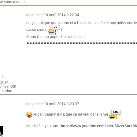
sse sous-marine
dimanche 10 août 2014 à 22:34
oui je pratique que la csm et à l'occasion la pêche aux poissons de
casse croute
)
Sinon j'ai une gopro 3 black edition
: 3
t 2014
times (06)
s-marine
dimanche 10 août 2014 à 23:37
le pan bagnat il y a que ça de vrai dans la vie
Ma chaîne youtube :
https://www.youtube.com/user/SilverSark06