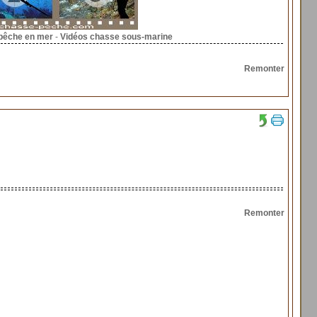
pêche en mer
-
Vidéos chasse sous-marine
Remonter
Remonter