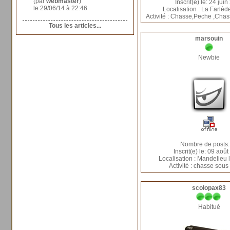
(par
webmaster
)
Inscrit(e) le: 24 jui
le 29/06/14 à 22:46
Localisation : La Farlèd
Activité : Chasse,Peche ,Cha
Tous les articles...
marsouin
Newbie
Nombre de posts:
Inscrit(e) le: 09 aoû
Localisation : Mandelieu
Activité : chasse sous
scolopax83
Habitué