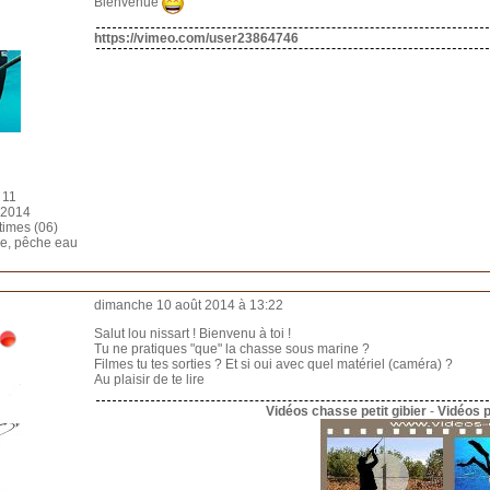
Bienvenue
https://vimeo.com/user23864746
 11
t 2014
times (06)
ne, pêche eau
dimanche 10 août 2014 à 13:22
Salut lou nissart ! Bienvenu à toi !
Tu ne pratiques "que" la chasse sous marine ?
Filmes tu tes sorties ? Et si oui avec quel matériel (caméra) ?
Au plaisir de te lire
Vidéos chasse petit gibier
-
Vidéos 