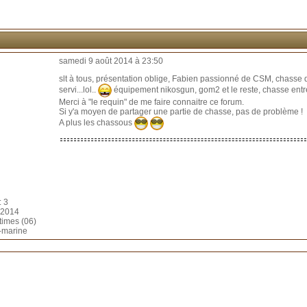
samedi 9 août 2014 à 23:50
slt à tous, présentation oblige, Fabien passionné de CSM, chasse d
servi...lol..
équipement nikosgun, gom2 et le reste, chasse entr
Merci à "le requin" de me faire connaitre ce forum.
Si y'a moyen de partager une partie de chasse, pas de problème !
A plus les chassous
: 3
t 2014
times (06)
s-marine