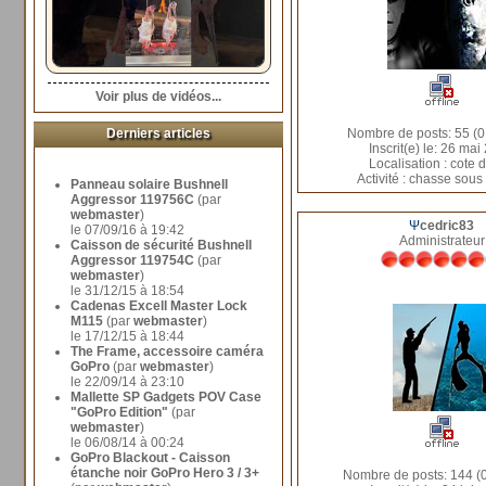
Voir plus de vidéos...
Derniers articles
Nombre de posts: 55 (0
Inscrit(e) le: 26 ma
Localisation : cote 
Activité : chasse sous
Panneau solaire Bushnell
Aggressor 119756C
(par
webmaster
)
Ψ
cedric83
le 07/09/16 à 19:42
Administrateur
Caisson de sécurité Bushnell
Aggressor 119754C
(par
webmaster
)
le 31/12/15 à 18:54
Cadenas Excell Master Lock
M115
(par
webmaster
)
le 17/12/15 à 18:44
The Frame, accessoire caméra
GoPro
(par
webmaster
)
le 22/09/14 à 23:10
Mallette SP Gadgets POV Case
"GoPro Edition"
(par
webmaster
)
le 06/08/14 à 00:24
GoPro Blackout - Caisson
étanche noir GoPro Hero 3 / 3+
Nombre de posts: 144 (0