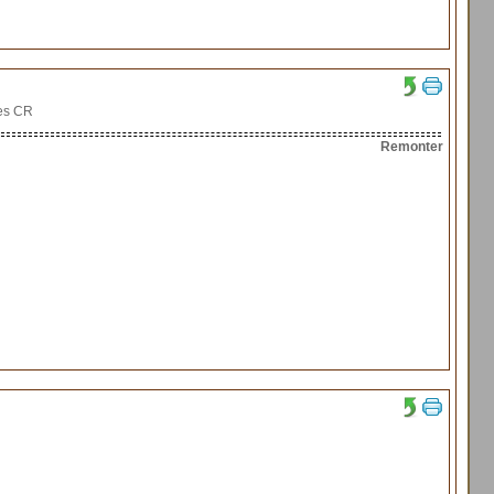
bes CR
Remonter