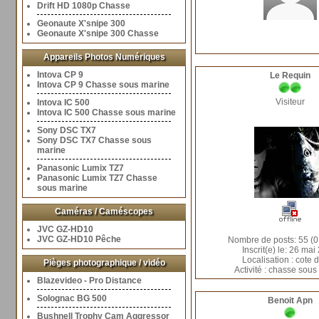
Drift HD 1080p Chasse
Geonaute X'snipe 300
Geonaute X'snipe 300 Chasse
Appareils Photos Numériques
Intova CP 9
Le Requin
Intova CP 9 Chasse sous marine
Visiteur
Intova IC 500
Intova IC 500 Chasse sous marine
Sony DSC TX7
Sony DSC TX7 Chasse sous
marine
Panasonic Lumix TZ7
Panasonic Lumix TZ7 Chasse
sous marine
Caméras / Caméscopes
JVC GZ-HD10
JVC GZ-HD10 Pêche
Nombre de posts: 55 (0
Inscrit(e) le: 26 ma
Localisation : cote 
Pièges photographique / vidéo
Activité : chasse sous
Blazevideo - Pro Distance
Solognac BG 500
Benoit Apn
Bushnell Trophy Cam Aggressor