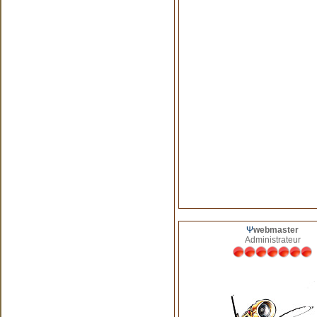
Ψ
webmaster
Administrateur