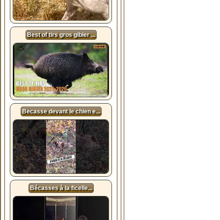
Best of tirs gros gibier ...
Becasse devant le chien e...
Bécasses à la ficelle...