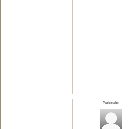
Partenaire