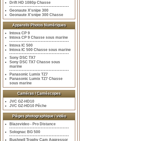
Drift HD 1080p Chasse
Geonaute X'snipe 300
Geonaute X'snipe 300 Chasse
Appareils Photos Numériques
Intova CP 9
Intova CP 9 Chasse sous marine
Intova IC 500
Intova IC 500 Chasse sous marine
Sony DSC TX7
Sony DSC TX7 Chasse sous
marine
Panasonic Lumix TZ7
Panasonic Lumix TZ7 Chasse
sous marine
Caméras / Caméscopes
JVC GZ-HD10
JVC GZ-HD10 Pêche
Pièges photographique / vidéo
Blazevideo - Pro Distance
Solognac BG 500
Bushnell Trophy Cam Aggressor