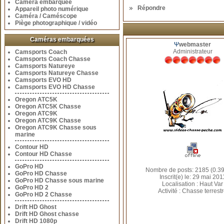
Caméra embarquée
Répondre
Appareil photo numérique
Caméra / Caméscope
Piège photographique / vidéo
Caméras embarquées
Ψ
webmaster
Administrateur
Camsports Coach
Camsports Coach Chasse
Camsports Natureye
Camsports Natureye Chasse
Camsports EVO HD
Camsports EVO HD Chasse
Oregon ATC5K
Oregon ATC5K Chasse
Oregon ATC9K
Oregon ATC9K Chasse
Oregon ATC9K Chasse sous
marine
Contour HD
Contour HD Chasse
GoPro HD
Nombre de posts: 2185 (0.39
GoPro HD Chasse
Inscrit(e) le: 29 mai 201
GoPro HD Chasse sous marine
Localisation : Haut Var
GoPro HD 2
Activité : Chasse terrest
GoPro HD 2 Chasse
Drift HD Ghost
Drift HD Ghost chasse
Drift HD 1080p