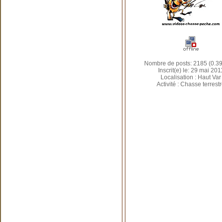
Nombre de posts: 2185 (0.39
Inscrit(e) le: 29 mai 201
Localisation : Haut Var
Activité : Chasse terrest