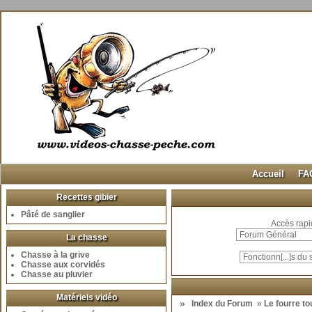
Accueil
FA
Recettes gibier
Pâté de sanglier
Accès rapi
La chasse
Chasse à la grive
Chasse aux corvidés
Chasse au pluvier
Matériels vidéo
Index du Forum
»
Le fourre tou