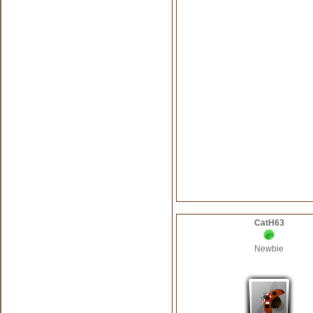
CatH63
Newbie