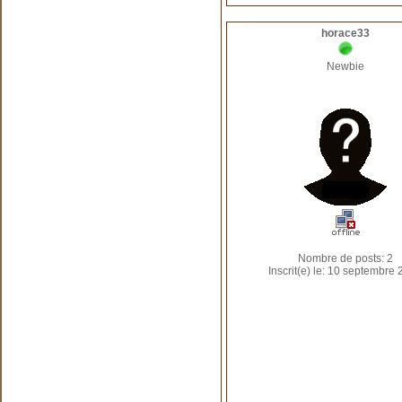
horace33
Newbie
Nombre de posts: 2
Inscrit(e) le: 10 septembre