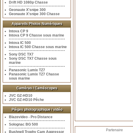
Drift HD 1080p Chasse
Geonaute X'snipe 300
Geonaute X'snipe 300 Chasse
Appareils Photos Numériques
Intova CP 9
Intova CP 9 Chasse sous marine
Intova IC 500
Intova IC 500 Chasse sous marine
Sony DSC TX7
Sony DSC TX7 Chasse sous
marine
Panasonic Lumix TZ7
Panasonic Lumix TZ7 Chasse
sous marine
Caméras / Caméscopes
JVC GZ-HD10
JVC GZ-HD10 Pêche
Pièges photographique / vidéo
Blazevideo - Pro Distance
Solognac BG 500
Partenaire
Bushnell Trophy Cam Aggressor