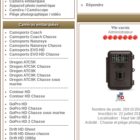
Caméra embarquée
Répondre
Appareil photo numérique
Caméra / Caméscope
Piège photographique / vidéo
Caméras embarquées
Ψ
le varois
Administrateur
Camsports Coach
Camsports Coach Chasse
Camsports Natureye
Camsports Natureye Chasse
Camsports EVO HD
Camsports EVO HD Chasse
Oregon ATC5K
Oregon ATC5K Chasse
Oregon ATC9K
Oregon ATC9K Chasse
Oregon ATC9K Chasse sous
marine
Contour HD
Contour HD Chasse
GoPro HD
GoPro HD Chasse
Nombre de posts: 269 (0.05/
GoPro HD Chasse sous marine
Inscrit(e) le: 22 juillet 20
GoPro HD 2
Localisation : Haut Var (8
GoPro HD 2 Chasse
Activité : Chasse et piège phot
Drift HD Ghost
Drift HD Ghost chasse
Drift HD 1080p