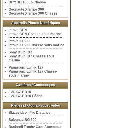
Drift HD 1080p Chasse
Geonaute X'snipe 300
Geonaute X'snipe 300 Chasse
Appareils Photos Numériques
Intova CP 9
Intova CP 9 Chasse sous marine
Intova IC 500
Intova IC 500 Chasse sous marine
Sony DSC TX7
Sony DSC TX7 Chasse sous
marine
Panasonic Lumix TZ7
Panasonic Lumix TZ7 Chasse
sous marine
Caméras / Caméscopes
JVC GZ-HD10
JVC GZ-HD10 Pêche
Pièges photographique / vidéo
Blazevideo - Pro Distance
Solognac BG 500
Bushnell Trophy Cam Aggressor