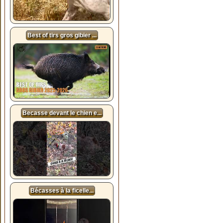
Best of tirs gros gibier ...
Becasse devant le chien e...
Bécasses à la ficelle...