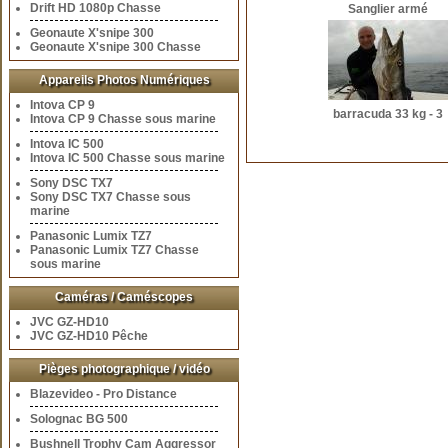
Drift HD 1080p Chasse
Sanglier armé
Geonaute X'snipe 300
Geonaute X'snipe 300 Chasse
Appareils Photos Numériques
Intova CP 9
barracuda 33 kg - 3
Intova CP 9 Chasse sous marine
Intova IC 500
Intova IC 500 Chasse sous marine
Sony DSC TX7
Sony DSC TX7 Chasse sous
marine
Panasonic Lumix TZ7
Panasonic Lumix TZ7 Chasse
sous marine
Caméras / Caméscopes
JVC GZ-HD10
JVC GZ-HD10 Pêche
Pièges photographique / vidéo
Blazevideo - Pro Distance
Solognac BG 500
Bushnell Trophy Cam Aggressor