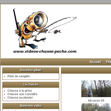
Accueil
FA
Recettes gibier
Pâté de sanglier
La chasse
Chasse à la grive
Chasse aux corvidés
Chasse au pluvier
bécasse 05
Matériels vidéo