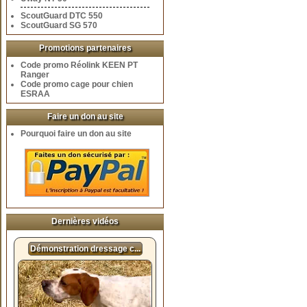
ScoutGuard DTC 550
ScoutGuard SG 570
Promotions partenaires
Code promo Réolink KEEN PT
Ranger
Code promo cage pour chien
ESRAA
Faire un don au site
Pourquoi faire un don au site
Dernières vidéos
Démonstration dressage c...