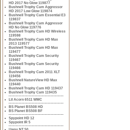
HD 2017 No Glow 119877
Bushnell Trophy Cam Aggressor
HD 2017 Low Glow 119874
Bushnell Trophy Cam Essential E3
119837
Bushnell Trophy Cam Aggressor
HD No Glow 119776
Bushnell Trophy Cam HD Wireless
119598
Bushnell Trophy Cam HD Max
2013 119577
Bushnell Trophy Cam HD Max
119477
Bushnell Trophy Cam Security
119467
Bushnell Trophy Cam Security
119466
Bushnell Trophy Cam 2011 XLT
119456
Bushnell NatureView HD Max
119440
Bushnell Trophy Cam HD 119437
Bushnell Trophy Cam 119435
Ltl Acorn 6511 WMC
BS Planet BS508 HD
BS Planet BS508 BF
Spypoint HD 12
Spypoint IR 5
Uway NT 50