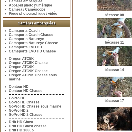
Caméra embarquée
Appareil photo numérique
Caméra / Caméscope
Piège photographique / vidéo
bécasse 08
Caméras embarquées
Camsports Coach
Camsports Coach Chasse
Camsports Natureye
bécasse 11
Camsports Natureye Chasse
Camsports EVO HD
Camsports EVO HD Chasse
Oregon ATC5K
Oregon ATC5K Chasse
Oregon ATC9K
bécasse 14
Oregon ATC9K Chasse
Oregon ATC9K Chasse sous
marine
Contour HD
Contour HD Chasse
GoPro HD
bécasse 17
GoPro HD Chasse
GoPro HD Chasse sous marine
GoPro HD 2
GoPro HD 2 Chasse
Drift HD Ghost
Drift HD Ghost chasse
Drift HD 1080p