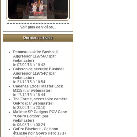
Voir plus de vidéos...
Derniers articles
Panneau solaire Bushnell
Aggressor 119756C
(par
webmaster
)
le 07/09/16 à 19:42
Caisson de sécurité Bushnell
Aggressor 119754C
(par
webmaster
)
le 31/12/15 à 18:54
Cadenas Excell Master Lock
M115
(par
webmaster
)
le 17/12/15 à 18:44
The Frame, accessoire caméra
GoPro
(par
webmaster
)
le 22/09/14 à 23:10
Mallette SP Gadgets POV Case
"GoPro Edition"
(par
webmaster
)
le 06/08/14 à 00:24
GoPro Blackout - Caisson
étanche noir GoPro Hero 3 / 3+