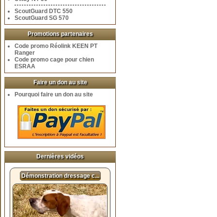
ScoutGuard DTC 550
ScoutGuard SG 570
Promotions partenaires
Code promo Réolink KEEN PT
Ranger
Code promo cage pour chien
ESRAA
Faire un don au site
Pourquoi faire un don au site
Dernières vidéos
Démonstration dressage c...