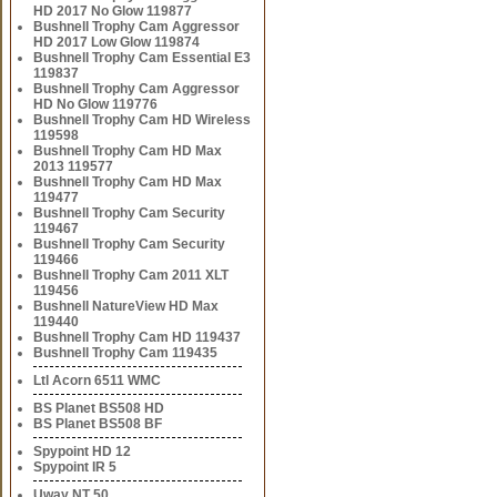
HD 2017 No Glow 119877
Bushnell Trophy Cam Aggressor
HD 2017 Low Glow 119874
Bushnell Trophy Cam Essential E3
119837
Bushnell Trophy Cam Aggressor
HD No Glow 119776
Bushnell Trophy Cam HD Wireless
119598
Bushnell Trophy Cam HD Max
2013 119577
Bushnell Trophy Cam HD Max
119477
Bushnell Trophy Cam Security
119467
Bushnell Trophy Cam Security
119466
Bushnell Trophy Cam 2011 XLT
119456
Bushnell NatureView HD Max
119440
Bushnell Trophy Cam HD 119437
Bushnell Trophy Cam 119435
Ltl Acorn 6511 WMC
BS Planet BS508 HD
BS Planet BS508 BF
Spypoint HD 12
Spypoint IR 5
Uway NT 50