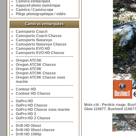
Caméra embarquée
Appareil photo numérique
Caméra / Caméscope
Piège photographique / vidéo
Caméras embarquées
Camsports Coach
Camsports Coach Chasse
Camsports Natureye
Camsports Natureye Chasse
Camsports EVO HD
Camsports EVO HD Chasse
Oregon ATC5K
Oregon ATC5K Chasse
Oregon ATC9K
Oregon ATC9K Chasse
Oregon ATC9K Chasse sous
marine
Contour HD
Contour HD Chasse
GoPro HD
Mots-clé :
Perdrix rouge
,
Bush
GoPro HD Chasse
Glow 119877
,
Bushnell 11987
GoPro HD Chasse sous marine
GoPro HD 2
GoPro HD 2 Chasse
Drift HD Ghost
Drift HD Ghost chasse
Drift HD 1080p