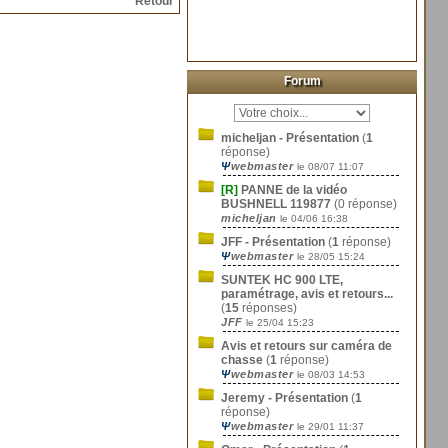
Retour
Forum
micheljan - Présentation
(
1
réponse)
Ψ
webmaster
le 08/07 11:07
[R]
PANNE de la vidéo
BUSHNELL 119877
(0 réponse)
micheljan
le 04/06 16:38
JFF - Présentation
(
1
réponse)
Ψ
webmaster
le 28/05 15:24
SUNTEK HC 900 LTE,
paramétrage, avis et retours...
(
15
réponses)
JFF
le 25/04 15:23
Avis et retours sur caméra de
chasse
(
1
réponse)
Ψ
webmaster
le 08/03 14:53
Jeremy - Présentation
(
1
réponse)
Ψ
webmaster
le 29/01 11:37