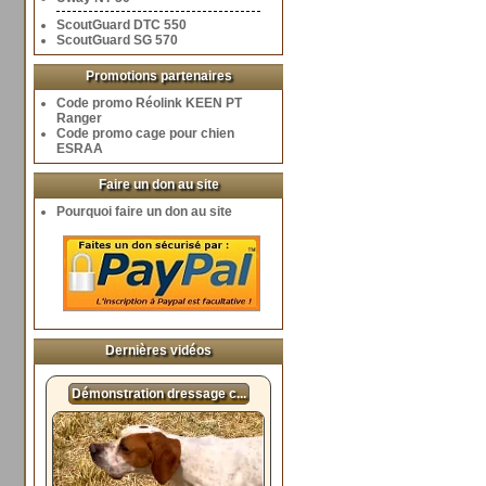
ScoutGuard DTC 550
ScoutGuard SG 570
Promotions partenaires
Code promo Réolink KEEN PT
Ranger
Code promo cage pour chien
ESRAA
Faire un don au site
Pourquoi faire un don au site
Dernières vidéos
Démonstration dressage c...