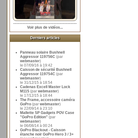
Voir plus de vidéos...
Derniers articles
Panneau solaire Bushnell
Aggressor 119756C
(par
webmaster
)
le 07/09/16 à 19:42
Caisson de sécurité Bushnell
Aggressor 119754C
(par
webmaster
)
le 31/12/15 à 18:54
Cadenas Excell Master Lock
M115
(par
webmaster
)
le 17/12/15 à 18:44
The Frame, accessoire caméra
GoPro
(par
webmaster
)
le 22/09/14 à 23:10
Mallette SP Gadgets POV Case
"GoPro Edition"
(par
webmaster
)
le 06/08/14 à 00:24
GoPro Blackout - Caisson
étanche noir GoPro Hero 3 / 3+