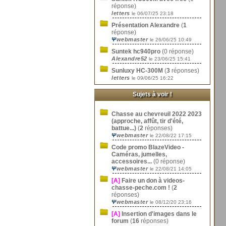
réponse)
letters
le 06/07/25 23:18
Présentation Alexandre
(
1
réponse)
Ψ
webmaster
le 26/06/25 10:49
Suntek hc940pro
(0 réponse)
Alexandre52
le 23/06/25 15:41
Sunluxy HC-300M
(
3
réponses)
letters
le 09/06/25 16:22
Sujets à voir !
Chasse au chevreuil 2022 2023
(approche, affût, tir d'été,
battue...)
(
2
réponses)
Ψ
webmaster
le 22/08/22 17:15
Code promo BlazeVideo -
Caméras, jumelles,
accessoires...
(0 réponse)
Ψ
webmaster
le 22/08/21 14:05
[A]
Faire un don à videos-
chasse-peche.com !
(
2
réponses)
Ψ
webmaster
le 08/12/20 23:16
[A]
Insertion d'images dans le
forum
(
16
réponses)