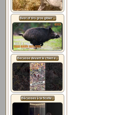
Best of tirs gros gibier ...
Becasse devant le chien e...
Bécasses à la ficelle...