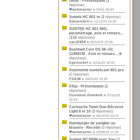
Omar - Présentation
(
1
réponse)
Ψ
webmaster
le 05/01 09:03
Suntek HC 801 m
(
1
réponse)
SebastienV
le 21/12/25 18:28
SUNTEK HC 801 M/G,
paramétrage, avis et retours...
(
132
réponses)
xan22658
le 05/12/25 15:39
Bushnell Core DS 4K réf.
119987M - Avis et retours...
(
6
réponses)
hgericokvl
le 10/11/25 16:50
Autonomie suntekcam 801 pro
(0 réponse)
FDA38
le 08/11/25 16:35
hTep - Présentation
(
2
réponses)
Ousmane Dembele
le 07/11/25
02:53
Cartouche Tunet Duo Bécasse
Light 8 et 10
(
3
réponses)
Ψ
webmaster
le 09/10/25 23:23
Hamburger de sanglier au
brasero - Recette
(0 réponse)
Ψ
webmaster
le 25/08/25 11:35
Suntek HC300M avec free
(0