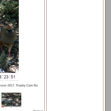
essor 2017
,
Trophy Cam No