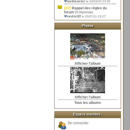
Ψ
webmaster
le 24/04/20 23:35
[AV]
Rappel des règles du
forum
(0 réponse)
Ψ
cedric83
le 20/07/11 15:27
Photos
Afficher l'album
Afficher l'album
Tous les albums
Espace membre :
Se connecter