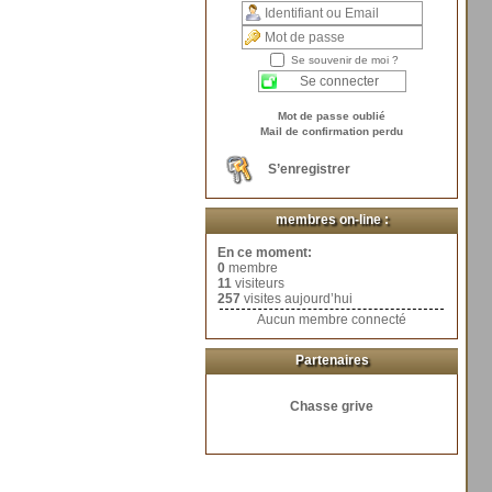
Se souvenir de moi ?
Mot de passe oublié
Mail de confirmation perdu
S’enregistrer
membres on-line :
En ce moment:
0
membre
11
visiteurs
257
visites aujourd’hui
Aucun membre connecté
Partenaires
Chasse grive