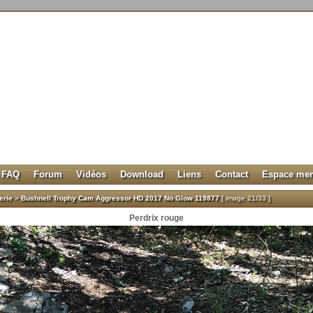
FAQ
Forum
Vidéos
Download
Liens
Contact
Espace me
erie
>
Bushnell Trophy Cam Aggressor HD 2017 No Glow 119877
[ image 21/33 ]
Perdrix rouge