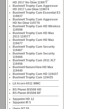
HD 2017 No Glow 119877
Bushnell Trophy Cam Aggressor
HD 2017 Low Glow 119874
Bushnell Trophy Cam Essential E3
119837
Bushnell Trophy Cam Aggressor
HD No Glow 119776
Bushnell Trophy Cam HD Wireless
119598
Bushnell Trophy Cam HD Max
2013 119577
Bushnell Trophy Cam HD Max
119477
Bushnell Trophy Cam Security
119467
Bushnell Trophy Cam Security
119466
Bushnell Trophy Cam 2011 XLT
119456
Bushnell NatureView HD Max
119440
Bushnell Trophy Cam HD 119437
Bushnell Trophy Cam 119435
Ltl Acorn 6511 WMC
BS Planet BS508 HD
BS Planet BS508 BF
Spypoint HD 12
Spypoint IR 5
Uway NT 50