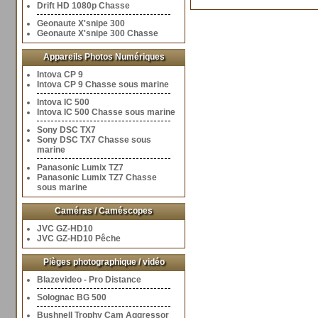
Drift HD 1080p Chasse
Geonaute X'snipe 300
Geonaute X'snipe 300 Chasse
Appareils Photos Numériques
Intova CP 9
Intova CP 9 Chasse sous marine
Intova IC 500
Intova IC 500 Chasse sous marine
Sony DSC TX7
Sony DSC TX7 Chasse sous
marine
Panasonic Lumix TZ7
Panasonic Lumix TZ7 Chasse
sous marine
Caméras / Caméscopes
JVC GZ-HD10
JVC GZ-HD10 Pêche
Pièges photographique / vidéo
Blazevideo - Pro Distance
Solognac BG 500
Bushnell Trophy Cam Aggressor