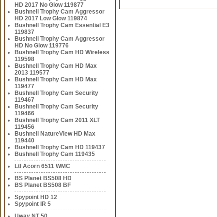
HD 2017 No Glow 119877
Bushnell Trophy Cam Aggressor
HD 2017 Low Glow 119874
Bushnell Trophy Cam Essential E3
119837
Bushnell Trophy Cam Aggressor
HD No Glow 119776
Bushnell Trophy Cam HD Wireless
119598
Bushnell Trophy Cam HD Max
2013 119577
Bushnell Trophy Cam HD Max
119477
Bushnell Trophy Cam Security
119467
Bushnell Trophy Cam Security
119466
Bushnell Trophy Cam 2011 XLT
119456
Bushnell NatureView HD Max
119440
Bushnell Trophy Cam HD 119437
Bushnell Trophy Cam 119435
Ltl Acorn 6511 WMC
BS Planet BS508 HD
BS Planet BS508 BF
Spypoint HD 12
Spypoint IR 5
Uway NT 50