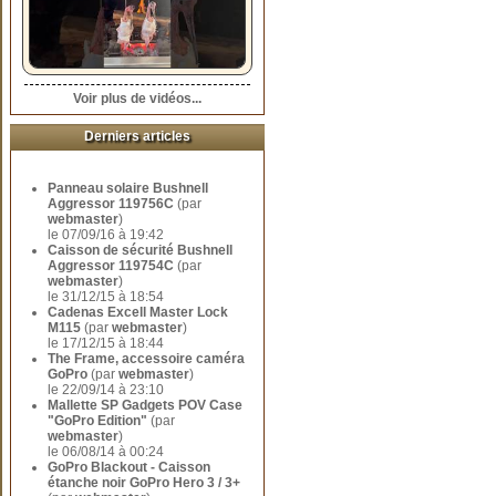
Voir plus de vidéos...
Derniers articles
Panneau solaire Bushnell
Aggressor 119756C
(par
webmaster
)
le 07/09/16 à 19:42
Caisson de sécurité Bushnell
Aggressor 119754C
(par
webmaster
)
le 31/12/15 à 18:54
Cadenas Excell Master Lock
M115
(par
webmaster
)
le 17/12/15 à 18:44
The Frame, accessoire caméra
GoPro
(par
webmaster
)
le 22/09/14 à 23:10
Mallette SP Gadgets POV Case
"GoPro Edition"
(par
webmaster
)
le 06/08/14 à 00:24
GoPro Blackout - Caisson
étanche noir GoPro Hero 3 / 3+