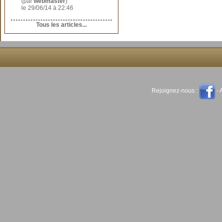
(par
webmaster
)
le 29/06/14 à 22:46
Tous les articles...
Rejoignez-nous :
- 