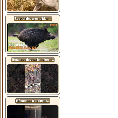
Best of tirs gros gibier ...
Becasse devant le chien e...
Bécasses à la ficelle...