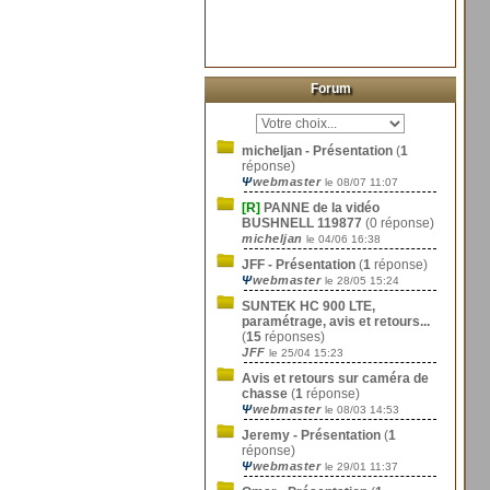
Forum
micheljan - Présentation
(
1
réponse)
Ψ
webmaster
le 08/07 11:07
[R]
PANNE de la vidéo
BUSHNELL 119877
(0 réponse)
micheljan
le 04/06 16:38
JFF - Présentation
(
1
réponse)
Ψ
webmaster
le 28/05 15:24
SUNTEK HC 900 LTE,
paramétrage, avis et retours...
(
15
réponses)
JFF
le 25/04 15:23
Avis et retours sur caméra de
chasse
(
1
réponse)
Ψ
webmaster
le 08/03 14:53
Jeremy - Présentation
(
1
réponse)
Ψ
webmaster
le 29/01 11:37