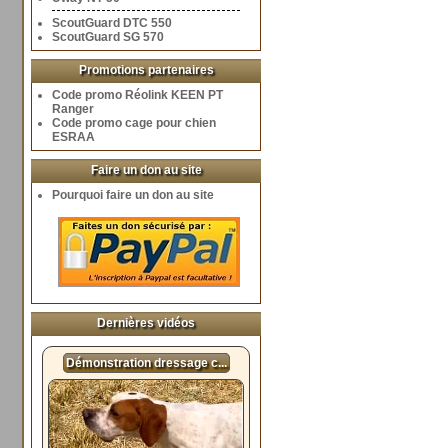
ScoutGuard DTC 550
ScoutGuard SG 570
Promotions partenaires
Code promo Réolink KEEN PT
Ranger
Code promo cage pour chien
ESRAA
Faire un don au site
Pourquoi faire un don au site
Dernières vidéos
Démonstration dressage c...