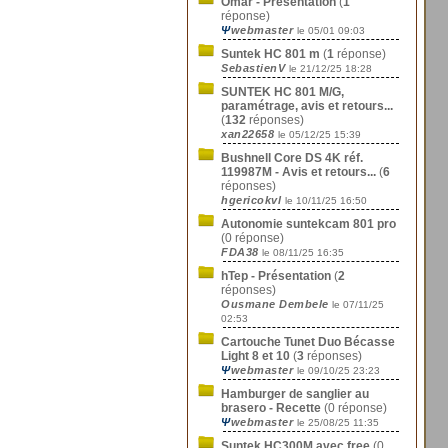
Omar - Présentation
(
1
réponse)
Ψ
webmaster
le 05/01 09:03
Suntek HC 801 m
(
1
réponse)
SebastienV
le 21/12/25 18:28
SUNTEK HC 801 M/G,
paramétrage, avis et retours...
(
132
réponses)
xan22658
le 05/12/25 15:39
Bushnell Core DS 4K réf.
119987M - Avis et retours...
(
6
réponses)
hgericokvl
le 10/11/25 16:50
Autonomie suntekcam 801 pro
(0 réponse)
FDA38
le 08/11/25 16:35
hTep - Présentation
(
2
réponses)
Ousmane Dembele
le 07/11/25
02:53
Cartouche Tunet Duo Bécasse
Light 8 et 10
(
3
réponses)
Ψ
webmaster
le 09/10/25 23:23
Hamburger de sanglier au
brasero - Recette
(0 réponse)
Ψ
webmaster
le 25/08/25 11:35
Suntek HC300M avec free
(0