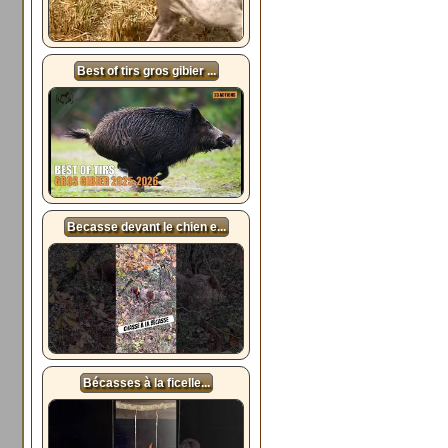
Best of tirs gros gibier ...
Becasse devant le chien e...
Bécasses à la ficelle...