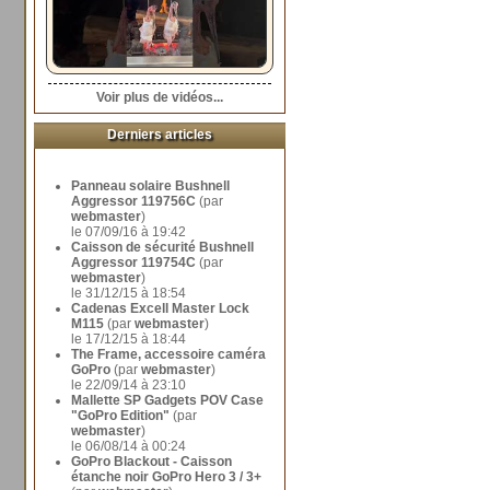
Voir plus de vidéos...
Derniers articles
Panneau solaire Bushnell
Aggressor 119756C
(par
webmaster
)
le 07/09/16 à 19:42
Caisson de sécurité Bushnell
Aggressor 119754C
(par
webmaster
)
le 31/12/15 à 18:54
Cadenas Excell Master Lock
M115
(par
webmaster
)
le 17/12/15 à 18:44
The Frame, accessoire caméra
GoPro
(par
webmaster
)
le 22/09/14 à 23:10
Mallette SP Gadgets POV Case
"GoPro Edition"
(par
webmaster
)
le 06/08/14 à 00:24
GoPro Blackout - Caisson
étanche noir GoPro Hero 3 / 3+