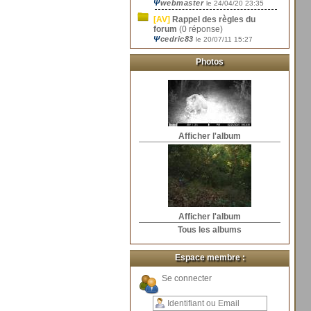
Ψ
webmaster
le 24/04/20 23:35
[AV]
Rappel des règles du
forum
(0 réponse)
Ψ
cedric83
le 20/07/11 15:27
Photos
Afficher l'album
Afficher l'album
Tous les albums
Espace membre :
Se connecter