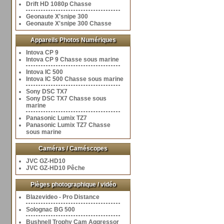
Drift HD 1080p Chasse
Geonaute X'snipe 300
Geonaute X'snipe 300 Chasse
Appareils Photos Numériques
Intova CP 9
Intova CP 9 Chasse sous marine
Intova IC 500
Intova IC 500 Chasse sous marine
Sony DSC TX7
Sony DSC TX7 Chasse sous
marine
Panasonic Lumix TZ7
Panasonic Lumix TZ7 Chasse
sous marine
Caméras / Caméscopes
JVC GZ-HD10
JVC GZ-HD10 Pêche
Pièges photographique / vidéo
Blazevideo - Pro Distance
Solognac BG 500
Bushnell Trophy Cam Aggressor