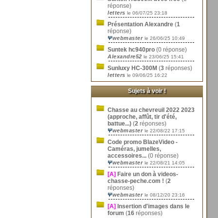
réponse)
letters
le 06/07/25 23:18
Présentation Alexandre
(
1
réponse)
Ψ
webmaster
le 26/06/25 10:49
Suntek hc940pro
(0 réponse)
Alexandre52
le 23/06/25 15:41
Sunluxy HC-300M
(
3
réponses)
letters
le 09/06/25 16:22
Sujets à voir !
Chasse au chevreuil 2022 2023
(approche, affût, tir d'été,
battue...)
(
2
réponses)
Ψ
webmaster
le 22/08/22 17:15
Code promo BlazeVideo -
Caméras, jumelles,
accessoires...
(0 réponse)
Ψ
webmaster
le 22/08/21 14:05
[A]
Faire un don à videos-
chasse-peche.com !
(
2
réponses)
Ψ
webmaster
le 08/12/20 23:16
[A]
Insertion d'images dans le
forum
(
16
réponses)