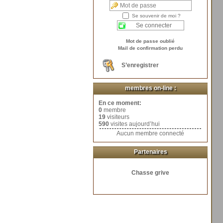
Se souvenir de moi ?
Mot de passe oublié
Mail de confirmation perdu
S’enregistrer
membres on-line :
En ce moment:
0
membre
19
visiteurs
590
visites aujourd’hui
Aucun membre connecté
Partenaires
Chasse grive