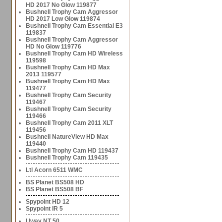
HD 2017 No Glow 119877
Bushnell Trophy Cam Aggressor
HD 2017 Low Glow 119874
Bushnell Trophy Cam Essential E3
119837
Bushnell Trophy Cam Aggressor
HD No Glow 119776
Bushnell Trophy Cam HD Wireless
119598
Bushnell Trophy Cam HD Max
2013 119577
Bushnell Trophy Cam HD Max
119477
Bushnell Trophy Cam Security
119467
Bushnell Trophy Cam Security
119466
Bushnell Trophy Cam 2011 XLT
119456
Bushnell NatureView HD Max
119440
Bushnell Trophy Cam HD 119437
Bushnell Trophy Cam 119435
Ltl Acorn 6511 WMC
BS Planet BS508 HD
BS Planet BS508 BF
Spypoint HD 12
Spypoint IR 5
Uway NT 50