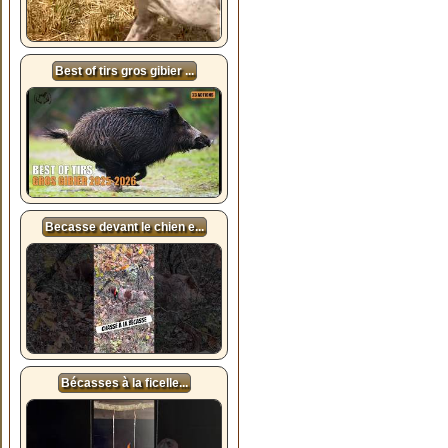
Best of tirs gros gibier ...
Becasse devant le chien e...
Bécasses à la ficelle...