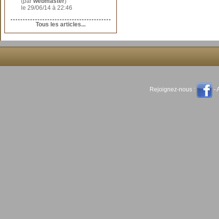
(par
webmaster
)
le 29/06/14 à 22:46
Tous les articles...
Rejoignez-nous :
- 