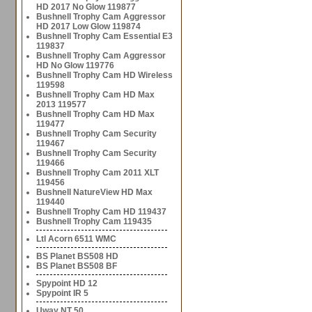
HD 2017 No Glow 119877
Bushnell Trophy Cam Aggressor
HD 2017 Low Glow 119874
Bushnell Trophy Cam Essential E3
119837
Bushnell Trophy Cam Aggressor
HD No Glow 119776
Bushnell Trophy Cam HD Wireless
119598
Bushnell Trophy Cam HD Max
2013 119577
Bushnell Trophy Cam HD Max
119477
Bushnell Trophy Cam Security
119467
Bushnell Trophy Cam Security
119466
Bushnell Trophy Cam 2011 XLT
119456
Bushnell NatureView HD Max
119440
Bushnell Trophy Cam HD 119437
Bushnell Trophy Cam 119435
Ltl Acorn 6511 WMC
BS Planet BS508 HD
BS Planet BS508 BF
Spypoint HD 12
Spypoint IR 5
Uway NT 50