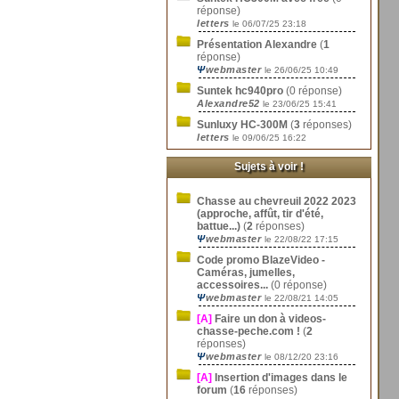
réponse)
letters
le 06/07/25 23:18
Présentation Alexandre
(
1
réponse)
Ψ
webmaster
le 26/06/25 10:49
Suntek hc940pro
(0 réponse)
Alexandre52
le 23/06/25 15:41
Sunluxy HC-300M
(
3
réponses)
letters
le 09/06/25 16:22
Sujets à voir !
Chasse au chevreuil 2022 2023
(approche, affût, tir d'été,
battue...)
(
2
réponses)
Ψ
webmaster
le 22/08/22 17:15
Code promo BlazeVideo -
Caméras, jumelles,
accessoires...
(0 réponse)
Ψ
webmaster
le 22/08/21 14:05
[A]
Faire un don à videos-
chasse-peche.com !
(
2
réponses)
Ψ
webmaster
le 08/12/20 23:16
[A]
Insertion d'images dans le
forum
(
16
réponses)