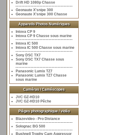
Drift HD 1080p Chasse
Geonaute X'snipe 300
Geonaute X'snipe 300 Chasse
Appareils Photos Numériques
Intova CP 9
Intova CP 9 Chasse sous marine
Intova IC 500
Intova IC 500 Chasse sous marine
Sony DSC TX7
Sony DSC TX7 Chasse sous
marine
Panasonic Lumix TZ7
Panasonic Lumix TZ7 Chasse
sous marine
Caméras / Caméscopes
JVC GZ-HD10
JVC GZ-HD10 Pêche
Pièges photographique / vidéo
Blazevideo - Pro Distance
Solognac BG 500
Bushnell Trophy Cam Aggressor