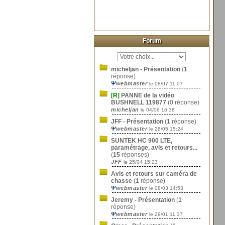
Forum
micheljan - Présentation
(
1
réponse)
Ψ
webmaster
le 08/07 11:07
[R]
PANNE de la vidéo
BUSHNELL 119877
(0 réponse)
micheljan
le 04/06 16:38
JFF - Présentation
(
1
réponse)
Ψ
webmaster
le 28/05 15:24
SUNTEK HC 900 LTE,
paramétrage, avis et retours...
(
15
réponses)
JFF
le 25/04 15:23
Avis et retours sur caméra de
chasse
(
1
réponse)
Ψ
webmaster
le 08/03 14:53
Jeremy - Présentation
(
1
réponse)
Ψ
webmaster
le 29/01 11:37