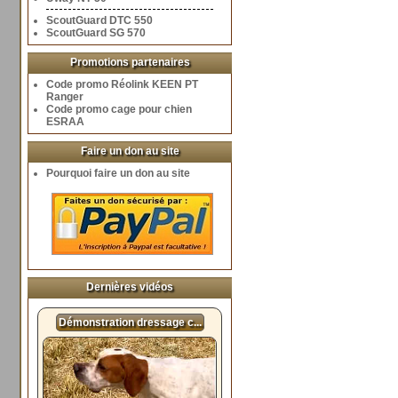
ScoutGuard DTC 550
ScoutGuard SG 570
Promotions partenaires
Code promo Réolink KEEN PT
Ranger
Code promo cage pour chien
ESRAA
Faire un don au site
Pourquoi faire un don au site
Dernières vidéos
Démonstration dressage c...