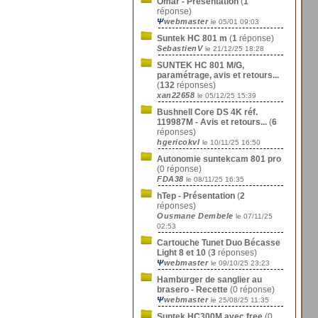
Omar - Présentation
(
1
réponse)
Ψ
webmaster
le 05/01 09:03
Suntek HC 801 m
(
1
réponse)
SebastienV
le 21/12/25 18:28
SUNTEK HC 801 M/G,
paramétrage, avis et retours...
(
132
réponses)
xan22658
le 05/12/25 15:39
Bushnell Core DS 4K réf.
119987M - Avis et retours...
(
6
réponses)
hgericokvl
le 10/11/25 16:50
Autonomie suntekcam 801 pro
(0 réponse)
FDA38
le 08/11/25 16:35
hTep - Présentation
(
2
réponses)
Ousmane Dembele
le 07/11/25
02:53
Cartouche Tunet Duo Bécasse
Light 8 et 10
(
3
réponses)
Ψ
webmaster
le 09/10/25 23:23
Hamburger de sanglier au
brasero - Recette
(0 réponse)
Ψ
webmaster
le 25/08/25 11:35
Suntek HC300M avec free
(0