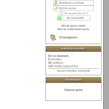
Se souvenir de moi ?
Mot de passe oublié
Mail de confirmation perdu
S’enregistrer
membres on-line :
En ce moment:
0
membre
26
visiteurs
137
visites aujourd’hui
Aucun membre connecté
Partenaires
Chasse grive