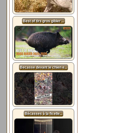
Best of tirs gros gibier ...
Becasse devant le chien e...
Bécasses à la ficelle...