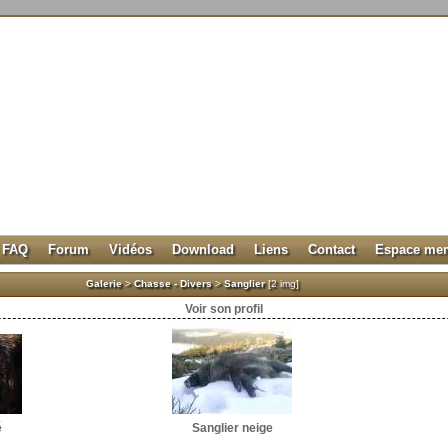
FAQ
Forum
Vidéos
Download
Liens
Contact
Espace me
Galerie
>
Chasse - Divers
>
Sanglier
[2 img]
Voir son profil
é
Sanglier neige