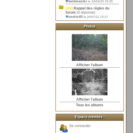
Ψ
webmaster
le 24/04/20 23:35
[AV]
Rappel des règles du
forum
(0 réponse)
Ψ
cedric83
le 20/07/11 15:27
Photos
Afficher l'album
Afficher l'album
Tous les albums
Espace membre :
Se connecter