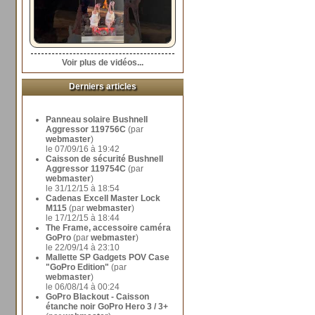
Voir plus de vidéos...
Derniers articles
Panneau solaire Bushnell
Aggressor 119756C
(par
webmaster
)
le 07/09/16 à 19:42
Caisson de sécurité Bushnell
Aggressor 119754C
(par
webmaster
)
le 31/12/15 à 18:54
Cadenas Excell Master Lock
M115
(par
webmaster
)
le 17/12/15 à 18:44
The Frame, accessoire caméra
GoPro
(par
webmaster
)
le 22/09/14 à 23:10
Mallette SP Gadgets POV Case
"GoPro Edition"
(par
webmaster
)
le 06/08/14 à 00:24
GoPro Blackout - Caisson
étanche noir GoPro Hero 3 / 3+