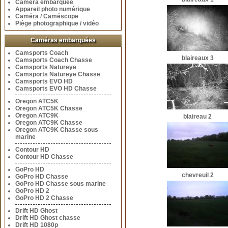
Caméra embarquée
Appareil photo numérique
Caméra / Caméscope
Piège photographique / vidéo
Caméras embarquées
Camsports Coach
blaireaux 3
Camsports Coach Chasse
Camsports Natureye
Camsports Natureye Chasse
Camsports EVO HD
Camsports EVO HD Chasse
Oregon ATC5K
Oregon ATC5K Chasse
Oregon ATC9K
blaireau 2
Oregon ATC9K Chasse
Oregon ATC9K Chasse sous
marine
Contour HD
Contour HD Chasse
GoPro HD
chevreuil 2
GoPro HD Chasse
GoPro HD Chasse sous marine
GoPro HD 2
GoPro HD 2 Chasse
Drift HD Ghost
Drift HD Ghost chasse
Drift HD 1080p