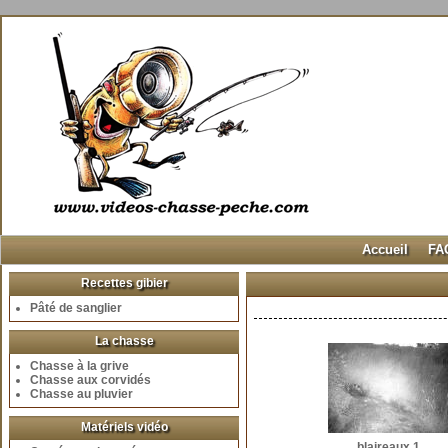
Accueil
FA
Recettes gibier
Pâté de sanglier
La chasse
Chasse à la grive
Chasse aux corvidés
Chasse au pluvier
Matériels vidéo
blaireaux 1