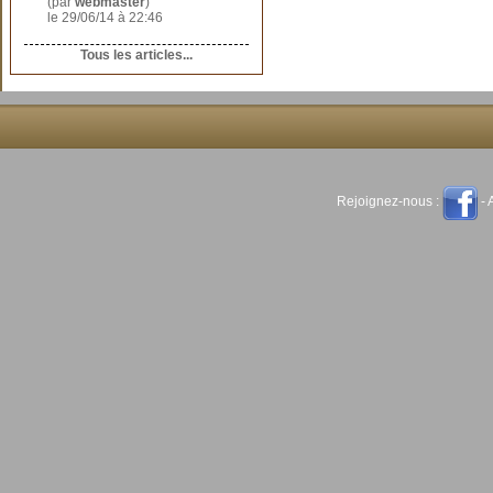
(par
webmaster
)
le 29/06/14 à 22:46
Tous les articles...
Rejoignez-nous :
- 