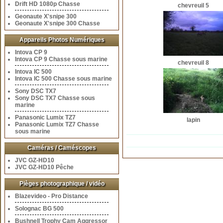
Drift HD 1080p Chasse
chevreuil 5
Geonaute X'snipe 300
Geonaute X'snipe 300 Chasse
Appareils Photos Numériques
Intova CP 9
Intova CP 9 Chasse sous marine
chevreuil 8
Intova IC 500
Intova IC 500 Chasse sous marine
Sony DSC TX7
Sony DSC TX7 Chasse sous
marine
Panasonic Lumix TZ7
lapin
Panasonic Lumix TZ7 Chasse
sous marine
Caméras / Caméscopes
JVC GZ-HD10
JVC GZ-HD10 Pêche
Pièges photographique / vidéo
Blazevideo - Pro Distance
Solognac BG 500
Bushnell Trophy Cam Aggressor