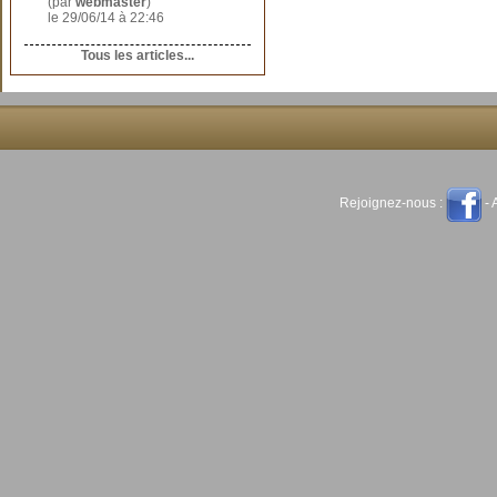
(par
webmaster
)
le 29/06/14 à 22:46
Tous les articles...
Rejoignez-nous :
- 