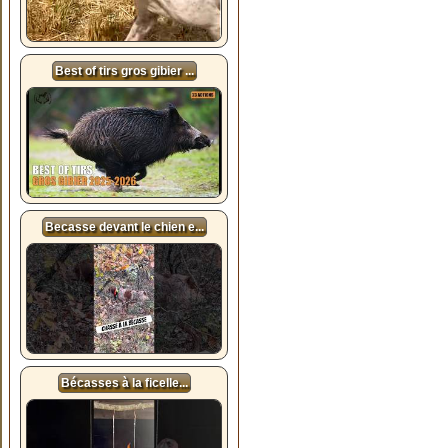
Best of tirs gros gibier ...
Becasse devant le chien e...
Bécasses à la ficelle...