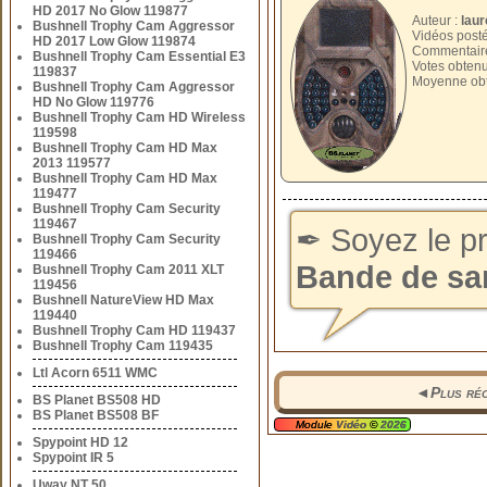
HD 2017 No Glow 119877
Auteur :
laur
Bushnell Trophy Cam Aggressor
Vidéos posté
HD 2017 Low Glow 119874
Commentaire
Bushnell Trophy Cam Essential E3
Votes obtenu
119837
Moyenne ob
Bushnell Trophy Cam Aggressor
HD No Glow 119776
Bushnell Trophy Cam HD Wireless
119598
Bushnell Trophy Cam HD Max
2013 119577
Bushnell Trophy Cam HD Max
119477
Bushnell Trophy Cam Security
119467
✒ Soyez le pr
Bushnell Trophy Cam Security
119466
Bande de sa
Bushnell Trophy Cam 2011 XLT
119456
Bushnell NatureView HD Max
119440
Bushnell Trophy Cam HD 119437
Bushnell Trophy Cam 119435
Ltl Acorn 6511 WMC
◄
Plus ré
BS Planet BS508 HD
BS Planet BS508 BF
Module
Vidéo
©
2026
Spypoint HD 12
Spypoint IR 5
Uway NT 50