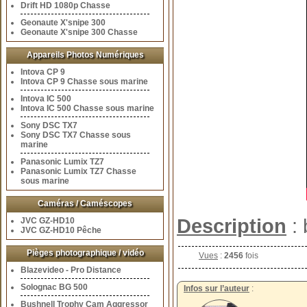
Drift HD 1080p Chasse
Geonaute X'snipe 300
Geonaute X'snipe 300 Chasse
Appareils Photos Numériques
Intova CP 9
Intova CP 9 Chasse sous marine
Intova IC 500
Intova IC 500 Chasse sous marine
Sony DSC TX7
Sony DSC TX7 Chasse sous
marine
Panasonic Lumix TZ7
Panasonic Lumix TZ7 Chasse
sous marine
Caméras / Caméscopes
Description
: 
JVC GZ-HD10
JVC GZ-HD10 Pêche
Pièges photographique / vidéo
Vues
:
2456
fois
Blazevideo - Pro Distance
Solognac BG 500
Infos sur l’auteur
:
Bushnell Trophy Cam Aggressor