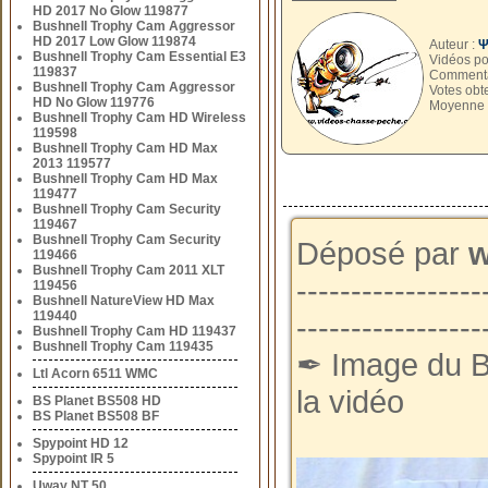
HD 2017 No Glow 119877
Bushnell Trophy Cam Aggressor
HD 2017 Low Glow 119874
Auteur :
Bushnell Trophy Cam Essential E3
Vidéos po
119837
Commentai
Bushnell Trophy Cam Aggressor
Votes obt
HD No Glow 119776
Moyenne 
Bushnell Trophy Cam HD Wireless
119598
Bushnell Trophy Cam HD Max
2013 119577
Bushnell Trophy Cam HD Max
119477
Bushnell Trophy Cam Security
119467
Bushnell Trophy Cam Security
Déposé par
w
119466
Bushnell Trophy Cam 2011 XLT
-----------------
119456
Bushnell NatureView HD Max
119440
-----------------
Bushnell Trophy Cam HD 119437
Bushnell Trophy Cam 119435
✒ Image du B
Ltl Acorn 6511 WMC
la vidéo
BS Planet BS508 HD
BS Planet BS508 BF
Spypoint HD 12
Spypoint IR 5
Uway NT 50