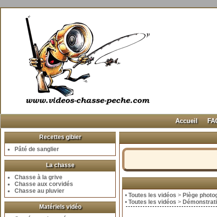
Accueil
FA
Recettes gibier
Pâté de sanglier
La chasse
Chasse à la grive
Chasse aux corvidés
Chasse au pluvier
•
Toutes les vidéos
>
Piège photo
•
Toutes les vidéos
>
Démonstrat
Matériels vidéo