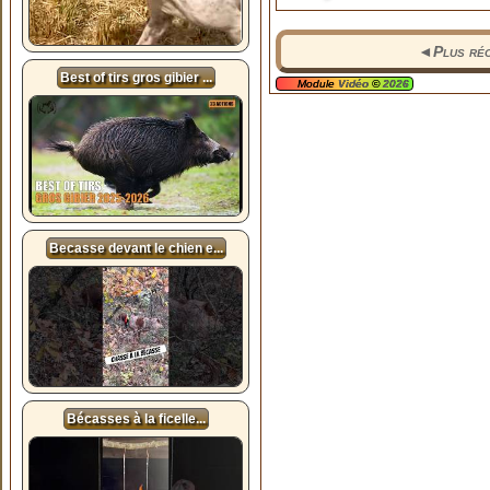
◄
Plus ré
Best of tirs gros gibier ...
Module
Vidéo
©
2026
Becasse devant le chien e...
Bécasses à la ficelle...