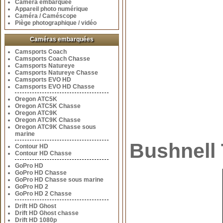
Caméra embarquée
Appareil photo numérique
Caméra / Caméscope
Piège photographique / vidéo
Caméras embarquées
Camsports Coach
Camsports Coach Chasse
Camsports Natureye
Camsports Natureye Chasse
Camsports EVO HD
Camsports EVO HD Chasse
Oregon ATC5K
Oregon ATC5K Chasse
Oregon ATC9K
Oregon ATC9K Chasse
Oregon ATC9K Chasse sous
marine
Bushnell
Contour HD
Contour HD Chasse
GoPro HD
GoPro HD Chasse
GoPro HD Chasse sous marine
GoPro HD 2
GoPro HD 2 Chasse
Drift HD Ghost
Drift HD Ghost chasse
Drift HD 1080p