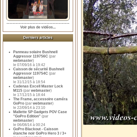
Voir plus de vidéos...
Derniers articles
Panneau solaire Bushnell
Aggressor 119756C
(par
webmaster
)
le 07/09/16 à 19:42
Caisson de sécurité Bushnell
Aggressor 119754C
(par
webmaster
)
le 31/12/15 à 18:54
Cadenas Excell Master Lock
M115
(par
webmaster
)
le 17/12/15 à 18:44
The Frame, accessoire caméra
GoPro
(par
webmaster
)
le 22/09/14 à 23:10
Mallette SP Gadgets POV Case
"GoPro Edition"
(par
webmaster
)
le 06/08/14 à 00:24
GoPro Blackout - Caisson
étanche noir GoPro Hero 3 / 3+