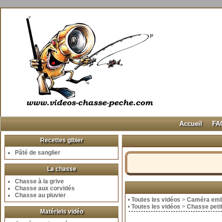
Accueil
FA
Recettes gibier
Pâté de sanglier
La chasse
Chasse à la grive
Chasse aux corvidés
Chasse au pluvier
•
Toutes les vidéos
>
Caméra em
•
Toutes les vidéos
>
Chasse petit
Matériels vidéo