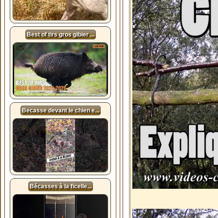
Best of tirs gros gibier ...
Becasse devant le chien e...
Bécasses à la ficelle...