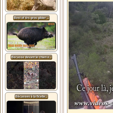
Best of tirs gros gibier ...
Becasse devant le chien e...
Bécasses à la ficelle...