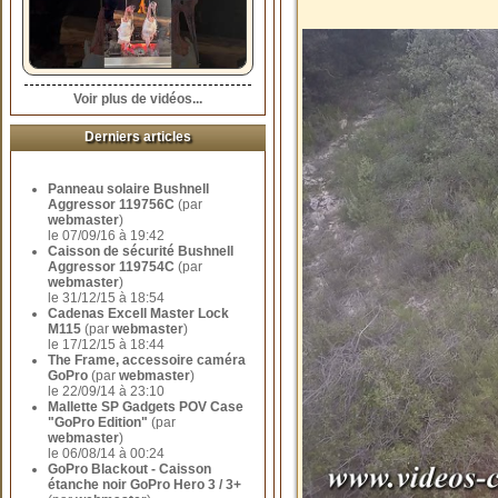
Voir plus de vidéos...
Derniers articles
Panneau solaire Bushnell
Aggressor 119756C
(par
webmaster
)
le 07/09/16 à 19:42
Caisson de sécurité Bushnell
Aggressor 119754C
(par
webmaster
)
le 31/12/15 à 18:54
Cadenas Excell Master Lock
M115
(par
webmaster
)
le 17/12/15 à 18:44
The Frame, accessoire caméra
GoPro
(par
webmaster
)
le 22/09/14 à 23:10
Mallette SP Gadgets POV Case
"GoPro Edition"
(par
webmaster
)
le 06/08/14 à 00:24
GoPro Blackout - Caisson
étanche noir GoPro Hero 3 / 3+