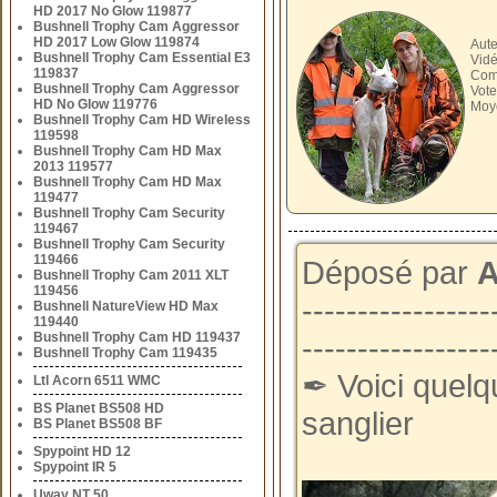
HD 2017 No Glow 119877
Bushnell Trophy Cam Aggressor
HD 2017 Low Glow 119874
Aute
Bushnell Trophy Cam Essential E3
Vidé
119837
Comm
Bushnell Trophy Cam Aggressor
Vote
HD No Glow 119776
Moy
Bushnell Trophy Cam HD Wireless
119598
Bushnell Trophy Cam HD Max
2013 119577
Bushnell Trophy Cam HD Max
119477
Bushnell Trophy Cam Security
119467
Bushnell Trophy Cam Security
119466
Déposé par
A
Bushnell Trophy Cam 2011 XLT
119456
-----------------
Bushnell NatureView HD Max
119440
Bushnell Trophy Cam HD 119437
-----------------
Bushnell Trophy Cam 119435
✒ Voici quelq
Ltl Acorn 6511 WMC
BS Planet BS508 HD
sanglier
BS Planet BS508 BF
Spypoint HD 12
Spypoint IR 5
Uway NT 50