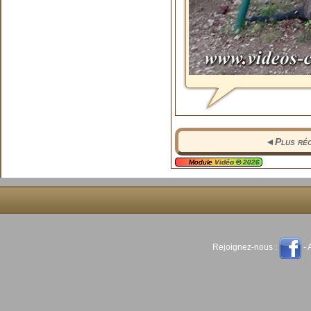
◄
Plus ré
Module
Vidéo
©
2026
Rejoignez-nous :
- 