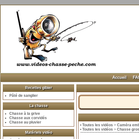
Accueil
FA
Recettes gibier
Pâté de sanglier
La chasse
Chasse à la grive
Chasse aux corvidés
Chasse au pluvier
•
Toutes les vidéos
>
Caméra em
•
Toutes les vidéos
>
Chasse gros
Matériels vidéo