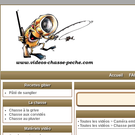
Accueil
FA
Recettes gibier
Pâté de sanglier
La chasse
Chasse à la grive
Chasse aux corvidés
Chasse au pluvier
•
Toutes les vidéos
>
Caméra em
•
Toutes les vidéos
>
Chasse petit
Matériels vidéo