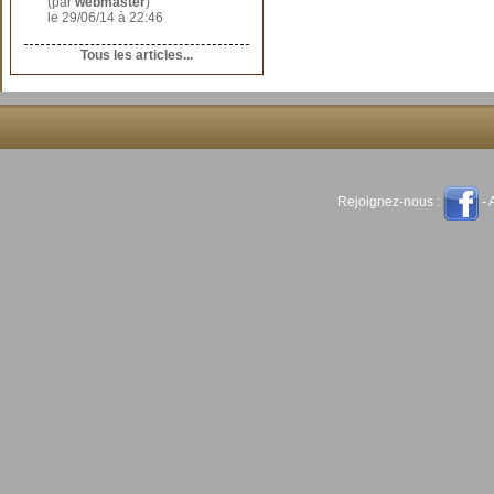
(par
webmaster
)
le 29/06/14 à 22:46
Tous les articles...
Rejoignez-nous :
- 