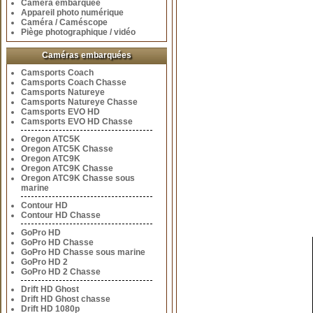
Caméra embarquée
Appareil photo numérique
Caméra / Caméscope
Piège photographique / vidéo
Caméras embarquées
Camsports Coach
Camsports Coach Chasse
Camsports Natureye
Camsports Natureye Chasse
Camsports EVO HD
Camsports EVO HD Chasse
Oregon ATC5K
Oregon ATC5K Chasse
Oregon ATC9K
Oregon ATC9K Chasse
Oregon ATC9K Chasse sous
marine
Contour HD
Contour HD Chasse
GoPro HD
GoPro HD Chasse
GoPro HD Chasse sous marine
GoPro HD 2
GoPro HD 2 Chasse
Drift HD Ghost
Drift HD Ghost chasse
Drift HD 1080p