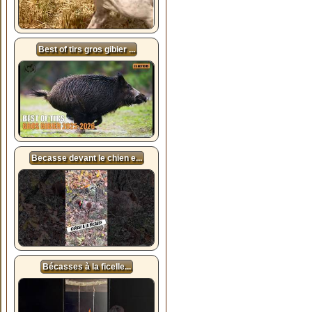
Best of tirs gros gibier ...
Becasse devant le chien e...
Bécasses à la ficelle...