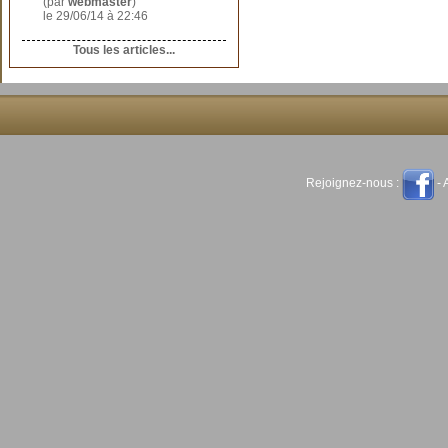
(par
webmaster
)
le 29/06/14 à 22:46
Tous les articles...
Rejoignez-nous :
- 