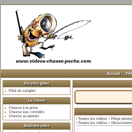
Accueil
FA
Recettes gibier
Pâté de sanglier
La chasse
Chasse à la grive
Chasse aux corvidés
Chasse au pluvier
•
Toutes les vidéos
>
Piège photo
•
Toutes les vidéos
>
Observation
Matériels vidéo