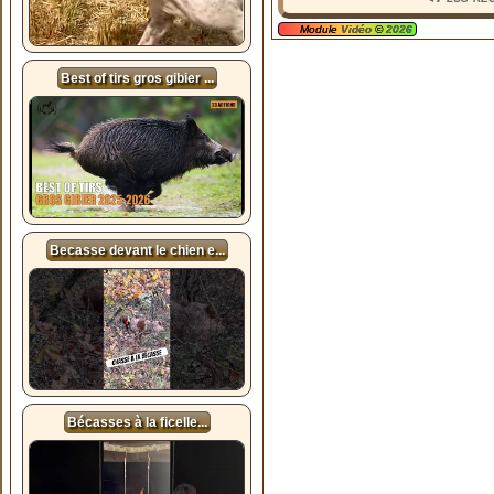
Module
Vidéo
©
2026
Best of tirs gros gibier ...
Becasse devant le chien e...
Bécasses à la ficelle...