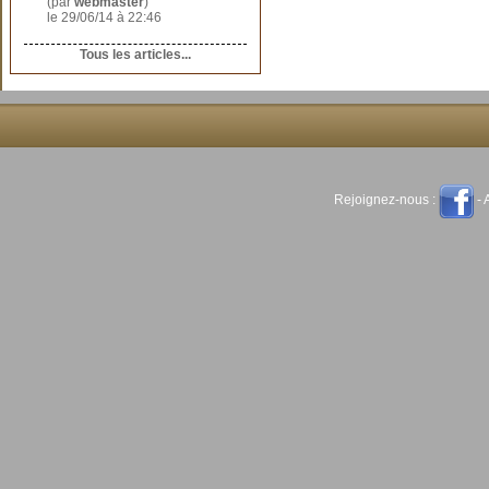
(par
webmaster
)
le 29/06/14 à 22:46
Tous les articles...
Rejoignez-nous :
- 