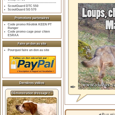
ScoutGuard DTC 550
ScoutGuard SG 570
Promotions partenaires
Code promo Réolink KEEN PT
Ranger
Code promo cage pour chien
ESRAA
Faire un don au site
Pourquoi faire un don au site
Dernières vidéos
✒
Démonstration dressage c...
◄
Plus ré