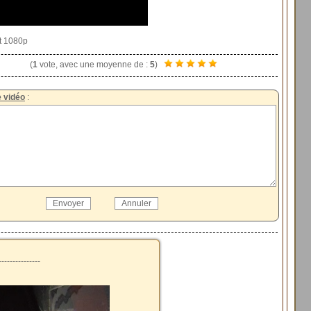
t 1080p
(
1
vote, avec une moyenne de :
5
)
 vidéo
:
---------------