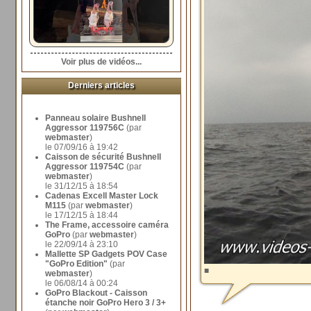
Voir plus de vidéos...
Derniers articles
Panneau solaire Bushnell
Aggressor 119756C
(par
webmaster
)
le 07/09/16 à 19:42
Caisson de sécurité Bushnell
Aggressor 119754C
(par
webmaster
)
le 31/12/15 à 18:54
Cadenas Excell Master Lock
M115
(par
webmaster
)
le 17/12/15 à 18:44
The Frame, accessoire caméra
GoPro
(par
webmaster
)
le 22/09/14 à 23:10
Mallette SP Gadgets POV Case
"GoPro Edition"
(par
■
webmaster
)
le 06/08/14 à 00:24
GoPro Blackout - Caisson
étanche noir GoPro Hero 3 / 3+