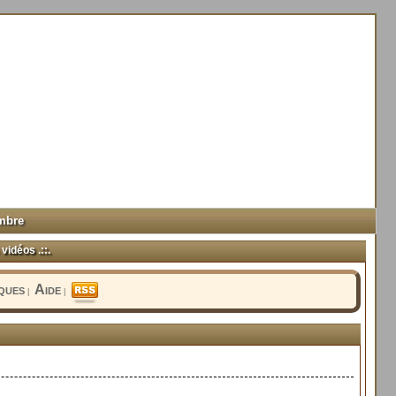
mbre
vidéos .::.
iques
Aide
|
|