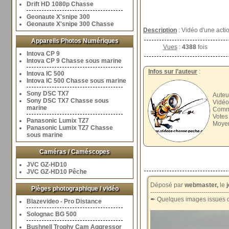
Drift HD 1080p Chasse
Geonaute X'snipe 300
Geonaute X'snipe 300 Chasse
Description
: Vidéo d'une act
Appareils Photos Numériques
Vues
:
4388
fois
Intova CP 9
Intova CP 9 Chasse sous marine
Infos sur l’auteur
:
Intova IC 500
Intova IC 500 Chasse sous marine
Sony DSC TX7
Auteu
Sony DSC TX7 Chasse sous
Vidéo
marine
Comme
Votes
Panasonic Lumix TZ7
Moyen
Panasonic Lumix TZ7 Chasse
sous marine
Caméras / Caméscopes
JVC GZ-HD10
JVC GZ-HD10 Pêche
Déposé par
webmaster,
le
j
Pièges photographique / vidéo
--------------------------------------
✒ Quelques images issues d
Blazevideo - Pro Distance
Solognac BG 500
Bushnell Trophy Cam Aggressor