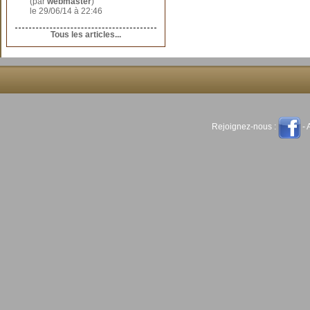
(par
webmaster
)
le 29/06/14 à 22:46
Tous les articles...
Rejoignez-nous :
- 