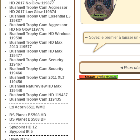
HD 2017 No Glow 119877
Bushnell Trophy Cam Aggressor
HD 2017 Low Glow 119874
Bushnell Trophy Cam Essential E3
119837
Bushnell Trophy Cam Aggressor
HD No Glow 119776
Bushnell Trophy Cam HD Wireless
✒ Soyez le premier à laisser un
119598
Bushnell Trophy Cam HD Max
2013 119577
Bushnell Trophy Cam HD Max
119477
Bushnell Trophy Cam Security
119467
◄
Plus ré
Bushnell Trophy Cam Security
119466
Module
Vidéo
©
2026
Bushnell Trophy Cam 2011 XLT
119456
Bushnell NatureView HD Max
119440
Bushnell Trophy Cam HD 119437
Bushnell Trophy Cam 119435
Ltl Acorn 6511 WMC
BS Planet BS508 HD
BS Planet BS508 BF
Spypoint HD 12
Spypoint IR 5
Uway NT 50